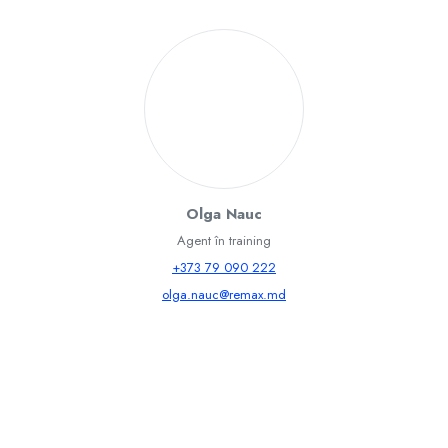
Olga Nauc
Agent în training
+373 79 090 222
olga.nauc@remax.md