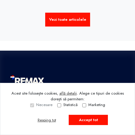
Vezi toate articolele
Acest site folosește cookies,
află detalii
.
Alege ce tipuri de cookies
dorești să permitem:
REMAX Moldova
Necesare
Statistică
Marketing
Agenție imobiliară Chișinău
Accept tot
Resping tot
+373 68 370 555
office@remax.md