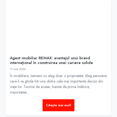
Agent imobiliar REMAX: avantajul unui brand
internațional în construirea unei cariere solide
17 iulie 2026
În imobiliare, oamenii nu aleg doar o proprietate. Aleg persoana
care îi va ghida într-una dintre cele mai importante decizii din
viața lor. Tocmai de aceea, înainte de prima întâlnire,
majoritatea...
Citește mai mult