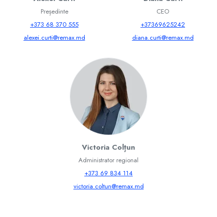
Președinte
CEO
+373 68 370 555
+37369625242
alexei.curti@remax.md
diana.curti@remax.md
Victoria Colțun
Administrator regional
+373 69 834 114
victoria.coltun@remax.md