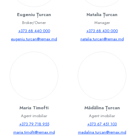
Eugeniu Țurcan
Natalia Țurcan
Broker/Owner
Manager
+373 68 440 000
+373 68 430 000
eugeniu.turcan@remax.md
natalia.turcan@remax.md
Maria Timofti
Mădălina Țurcan
Agent imobiliar
Agent imobiliar
+373 79 718 955
+373 67 451 103
maria.timofti@remax.md
madalina.turcan@remax.md