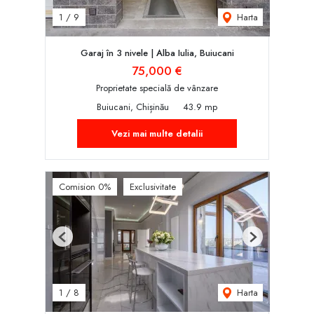
Harta
1
/
9
Garaj în 3 nivele | Alba Iulia, Buiucani
75,000 €
Proprietate specială de vânzare
Buiucani, Chișinău
43.9 mp
Vezi mai multe detalii
Comision 0%
Exclusivitate
Previous
Next
Harta
1
/
8