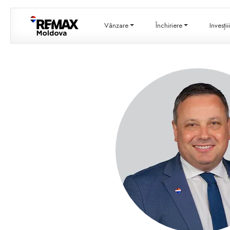
Vânzare
Închiriere
Invesți