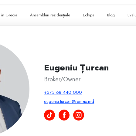
ii în Grecia
Ansambluri rezidențiale
Echipa
Blog
Evalu
Eugeniu Țurcan
Broker/Owner
+373 68 440 000
eugeniu.turcan@remax.md
Eugeniu Țurcan pe TikTok
Eugeniu Țurcan pe Facebook
Eugeniu Țurcan pe Instagram