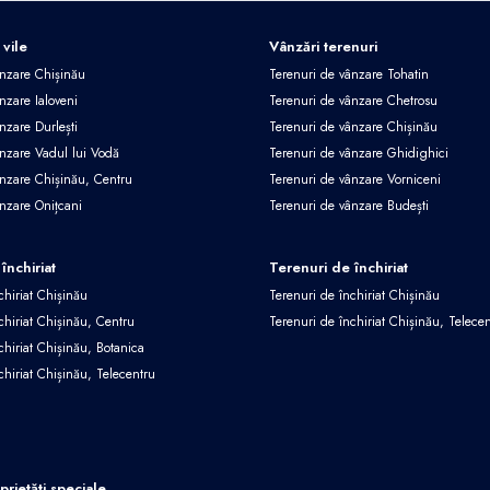
 vile
Vânzări terenuri
ânzare Chișinău
Terenuri de vânzare Tohatin
nzare Ialoveni
Terenuri de vânzare Chetrosu
nzare Durlești
Terenuri de vânzare Chișinău
ânzare Vadul lui Vodă
Terenuri de vânzare Ghidighici
ânzare Chișinău, Centru
Terenuri de vânzare Vorniceni
ânzare Onițcani
Terenuri de vânzare Budești
închiriat
Terenuri de închiriat
chiriat Chișinău
Terenuri de închiriat Chișinău
chiriat Chișinău, Centru
Terenuri de închiriat Chișinău, Telece
chiriat Chișinău, Botanica
chiriat Chișinău, Telecentru
oprietăți speciale