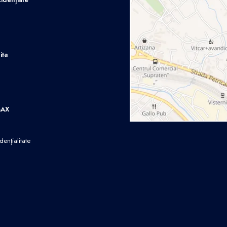
ita
MAX
dențialitate