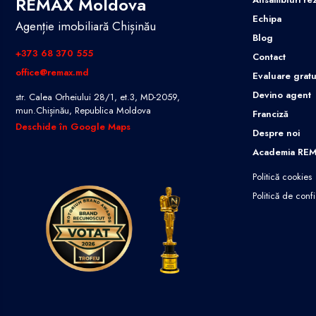
REMAX Moldova
Echipa
Agenție imobiliară Chișinău
Blog
+373 68 370 555
Contact
office@remax.md
Evaluare gratu
Devino agent
str. Calea Orheiului 28/1, et.3, MD-2059,
mun.Chișinău, Republica Moldova
Franciză
Deschide în Google Maps
Despre noi
Academia RE
Politică cookies
Politică de confi