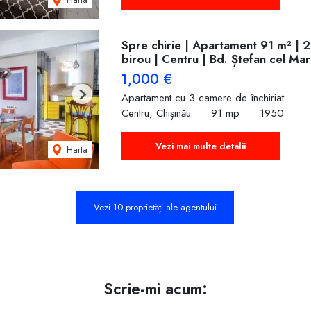
Spre chirie | Apartament 91 m² | 2
birou | Centru | Bd. Ștefan cel Ma
1,000 €
Apartament cu 3 camere de închiriat
Next
Centru, Chișinău
91 mp
1950
Vezi mai multe detalii
Harta
Vezi 10 proprietăți ale agentului
Scrie-mi acum: