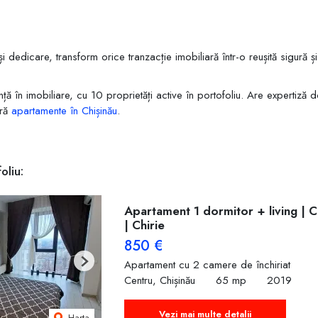
i dedicare, transform orice tranzacție imobiliară într-o reușită sigură ș
ă în imobiliare, cu 10 proprietăți active în portofoliu. Are expertiză 
ără
apartamente în Chișinău
.
oliu:
Apartament 1 dormitor + living | C
| Chirie
850 €
Apartament cu 2 camere de închiriat
Next
Centru, Chișinău
65 mp
2019
Vezi mai multe detalii
Harta