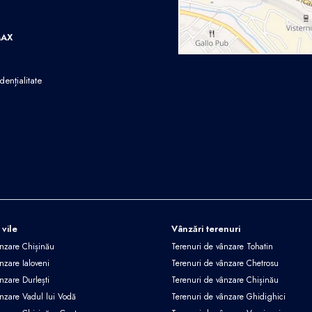
MAX
dențialitate
 vile
Vânzări terenuri
ânzare Chișinău
Terenuri de vânzare Tohatin
nzare Ialoveni
Terenuri de vânzare Chetrosu
nzare Durlești
Terenuri de vânzare Chișinău
ânzare Vadul lui Vodă
Terenuri de vânzare Ghidighici