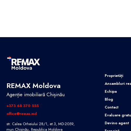
Proprietăți
REMAX Moldova
Ansambluri rez
Echipa
Agenție imobiliară Chișinău
Blog
+373 68 370 555
Contact
office@remax.md
Evaluare gratu
Devino agent
str. Calea Orheiului 28/1, et.3, MD-2059,
mun.Chișinău, Republica Moldova
Franciză