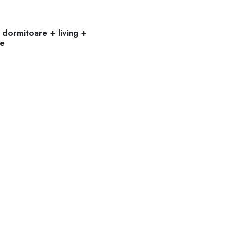
 dormitoare + living +
re