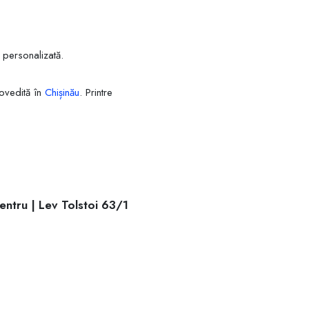
i personalizată.
dovedită în
Chișinău
. Printre
entru | Lev Tolstoi 63/1