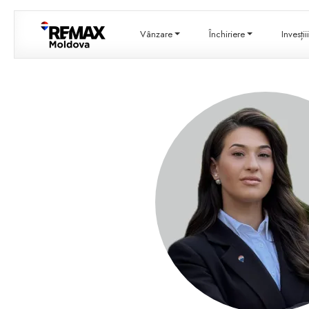
Vânzare
Închiriere
Invesți