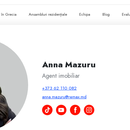
ii în Grecia
Ansambluri rezidențiale
Echipa
Blog
Evalu
Anna Mazuru
Agent imobiliar
+373 62 110 082
anna.mazuru@remax.md
Anna Mazuru pe TikTok
Anna Mazuru pe YouTube
Anna Mazuru pe Facebook
Anna Mazuru pe Instagr