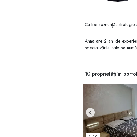
Cu transparență, strategie ș
Anna are 2 ani de experienț
specializările sale se num
10 proprietăți în portof
Previous
1
/
9