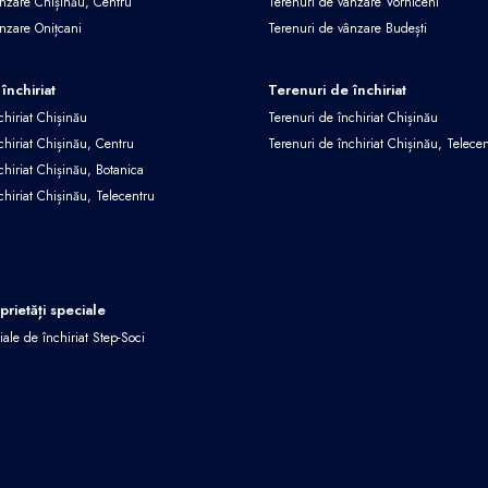
ânzare Chișinău, Centru
Terenuri de vânzare Vorniceni
ânzare Onițcani
Terenuri de vânzare Budești
închiriat
Terenuri de închiriat
chiriat Chișinău
Terenuri de închiriat Chișinău
chiriat Chișinău, Centru
Terenuri de închiriat Chișinău, Telece
chiriat Chișinău, Botanica
chiriat Chișinău, Telecentru
oprietăți speciale
iale de închiriat Step-Soci