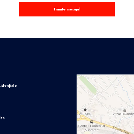
Trimite mesajul
idențiale
ita