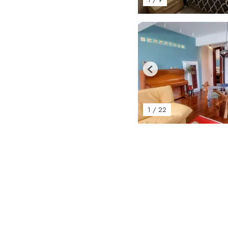
Previous
1
/
22