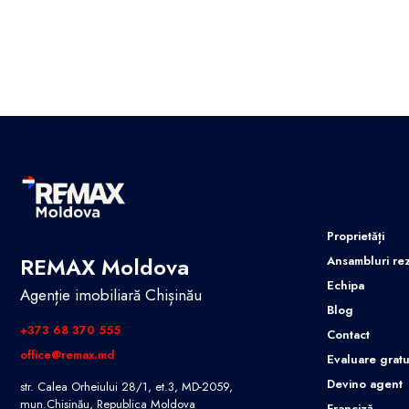
Proprietăți
REMAX Moldova
Ansambluri rez
Echipa
Agenție imobiliară Chișinău
Blog
+373 68 370 555
Contact
office@remax.md
Evaluare gratu
Devino agent
str. Calea Orheiului 28/1, et.3, MD-2059,
mun.Chișinău, Republica Moldova
Franciză