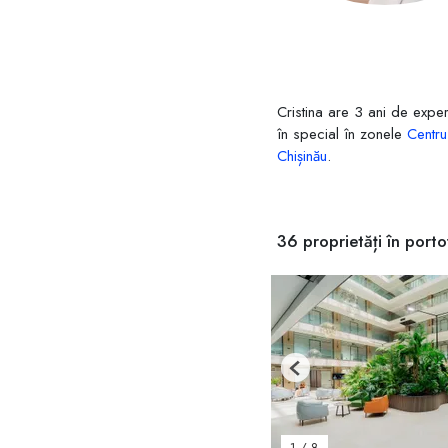
Cristina are 3 ani de exper
în special în zonele
Centru
Chișinău
.
36 proprietăți în portof
Previous
1
/
8