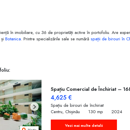
iență în imobiliare, cu 36 de proprietăți active în portofoliu. Are expe
și
Botanica
. Printre specializările sale se numără
spații de birouri în C
oliu:
Spațiu Comercial de Închiriat – 16
4,625 €
Spațiu de birouri de închiriat
Next
Centru, Chișinău
130 mp
2024
Vezi mai multe detalii
Harta