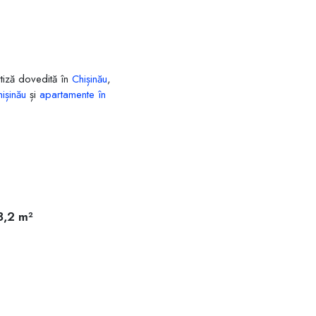
rtiză dovedită în
Chișinău
,
hișinău
și
apartamente în
8,2 m²