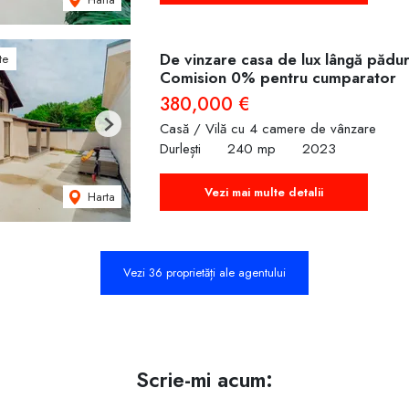
De vinzare casa de lux lângă pădu
te
Comision 0% pentru cumparator
380,000 €
Casă / Vilă cu 4 camere de vânzare
Next
Durlești
240 mp
2023
Vezi mai multe detalii
Harta
Vezi 36 proprietăți ale agentului
Scrie-mi acum: