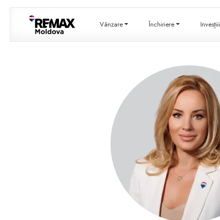
Vânzare
Închiriere
Invesți