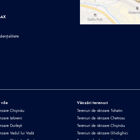
MAX
dențialitate
 vile
Vânzări terenuri
ânzare Chișinău
Terenuri de vânzare Tohatin
nzare Ialoveni
Terenuri de vânzare Chetrosu
nzare Durlești
Terenuri de vânzare Chișinău
ânzare Vadul lui Vodă
Terenuri de vânzare Ghidighici