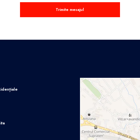
Trimite mesajul
idențiale
ita