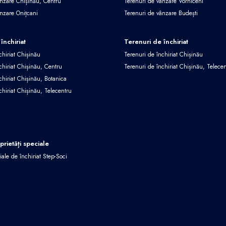
ânzare Chișinău, Centru
Terenuri de vânzare Vorniceni
ânzare Onițcani
Terenuri de vânzare Budești
închiriat
Terenuri de închiriat
chiriat Chișinău
Terenuri de închiriat Chișinău
chiriat Chișinău, Centru
Terenuri de închiriat Chișinău, Telece
chiriat Chișinău, Botanica
chiriat Chișinău, Telecentru
oprietăți speciale
iale de închiriat Step-Soci