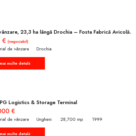
ânzare, 23,3 ha lângă Drochia – Fosta Fabrică Avicolă.
0 €
(negociabil)
trial de vânzare
Drochia
mai multe detalii
PG Logistics & Storage Terminal
000 €
trial de vânzare
Ungheni
28,700 mp
1999
mai multe detalii