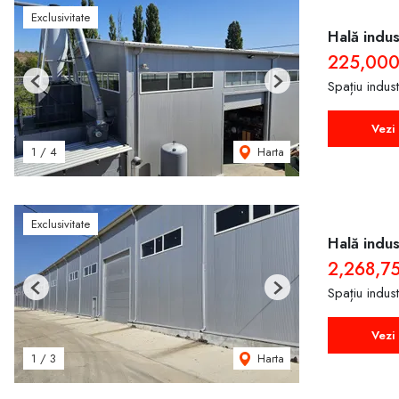
Exclusivitate
Hală indus
225,000
Spațiu indus
Previous
Next
Vezi 
Harta
1
/
4
Exclusivitate
Hală indus
2,268,7
Spațiu indus
Previous
Next
Vezi 
Harta
1
/
3