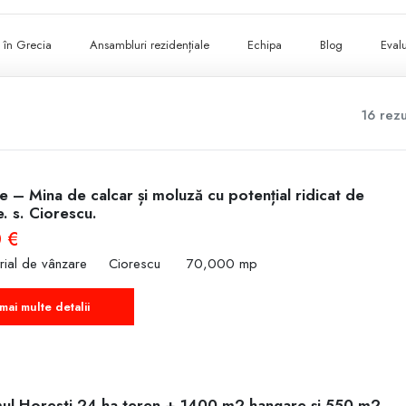
ii în Grecia
Ansambluri rezidențiale
Echipa
Blog
Evalu
16 rezu
 – Mina de calcar și moluză cu potențial ridicat de
. s. Ciorescu.
 €
trial de vânzare
Ciorescu
70,000 mp
mai multe detalii
l Horesti 24 ha teren + 1400 m2 hangare și 550 m2