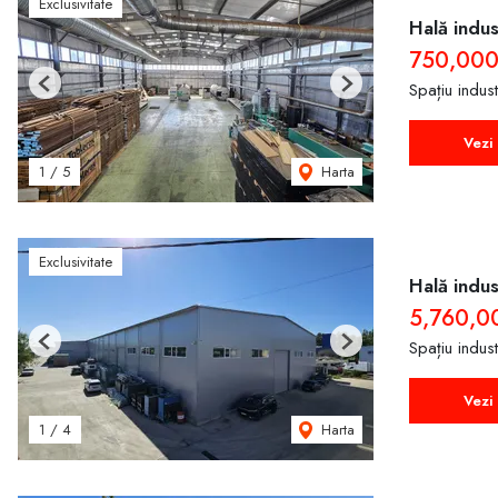
Exclusivitate
Hală indus
750,000
Spațiu indus
Previous
Next
Vezi 
Harta
1
/
5
Exclusivitate
Hală indus
5,760,0
Spațiu indus
Previous
Next
Vezi 
Harta
1
/
4