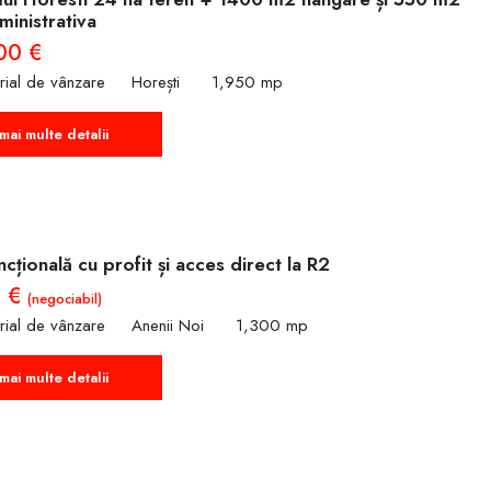
ministrativa
00 €
trial de vânzare
Horești
1,950 mp
mai multe detalii
ncțională cu profit și acces direct la R2
0 €
(negociabil)
trial de vânzare
Anenii Noi
1,300 mp
mai multe detalii