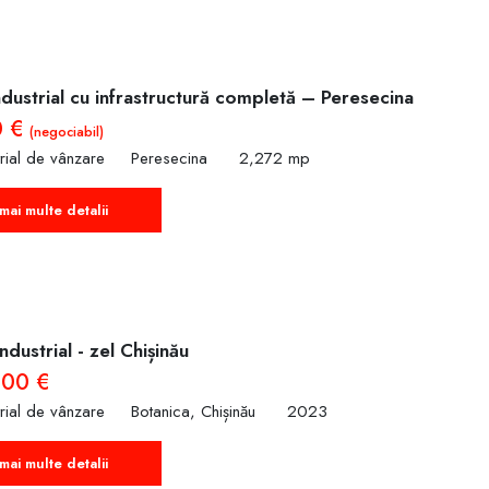
dustrial cu infrastructură completă – Peresecina
0 €
(negociabil)
trial de vânzare
Peresecina
2,272 mp
mai multe detalii
dustrial - zel Chișinău
000 €
trial de vânzare
Botanica, Chișinău
2023
mai multe detalii