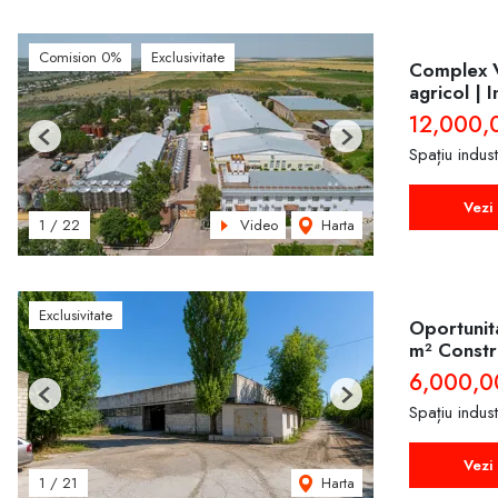
Comision 0%
Exclusivitate
Complex Vi
agricol | I
12,000,
Previous
Next
Spațiu indus
Vezi 
Video
Harta
1
/
22
Exclusivitate
Oportunita
m² Constru
6,000,0
Previous
Next
Spațiu indus
Vezi 
Harta
1
/
21