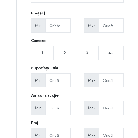
Preț (€)
Min
Max
Camere
1
2
3
4+
Suprafață utilă
Min
Max
An construcție
Min
Max
Etaj
Min
Max