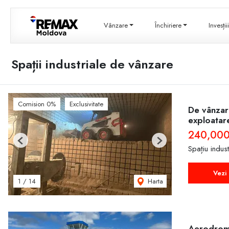
Vânzare
Închiriere
Invesți
Spații industriale de vânzare
Comision 0%
Exclusivitate
De vânzare
exploatare
240,000
Previous
Next
Spațiu indus
Vezi 
Harta
1
/
14
Aerodromu