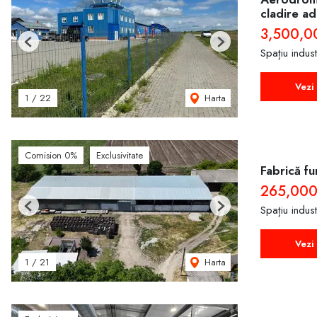
cladire ad
3,500,0
Previous
Next
Spațiu indus
Vezi 
Harta
1
/
22
Comision 0%
Exclusivitate
Fabrică fu
265,00
Spațiu indus
Previous
Next
Vezi 
Harta
1
/
21