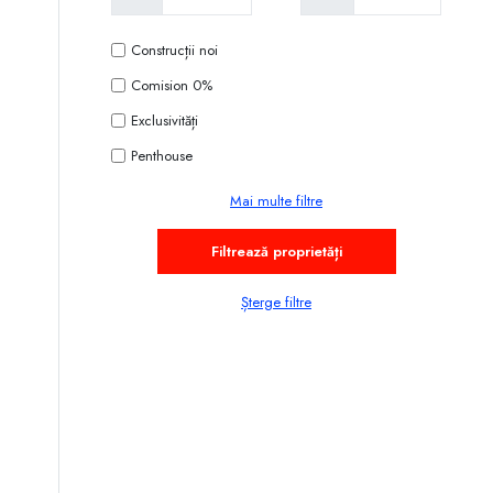
Construcții noi
Comision 0%
Exclusivități
Penthouse
Mai multe filtre
Șterge filtre