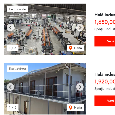
Exclusivitate
Hală indus
1,650,0
Spațiu indus
Previous
Next
Vezi 
Harta
1
/
5
Exclusivitate
Hală indus
1,920,0
Spațiu indus
Previous
Next
Vezi 
Harta
1
/
5