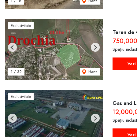
Harta
1
/
18
Exclusivitate
Teren de v
750,00
Spațiu indus
Previous
Next
Vezi 
Harta
1
/
32
Exclusivitate
Gas and L
12,000,
Spațiu indus
Previous
Next
Vezi 