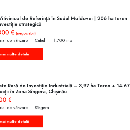
tivinicol de Referință în Sudul Moldovei | 206 ha teren
nvestiție strategică
000 €
(negociabil)
trial de vânzare
Cahul
1,700 mp
mai multe detalii
te Rară de Investiție Industrială – 3,97 ha Teren + 14.6
cții în Zona Sîngera, Chișinău
00 €
trial de vânzare
Sîngera
mai multe detalii