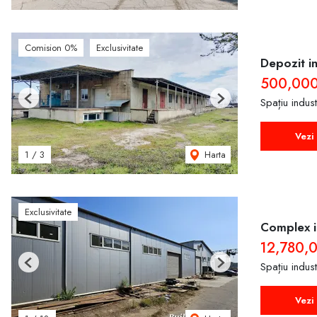
Comision 0%
Exclusivitate
Depozit in
500,00
Spațiu indus
Previous
Next
Vezi 
Harta
1
/
3
Exclusivitate
Complex in
12,780,
Spațiu indus
Previous
Next
Vezi 