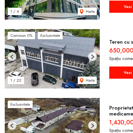
Vezi 
Harta
1
/
4
Comision 0%
Exclusivitate
Teren cu s
650,000
Spațiu come
Previous
Next
Vezi 
Harta
1
/
22
Exclusivitate
Proprieta
medicamen
1,430,0
Previous
Next
Spațiu come