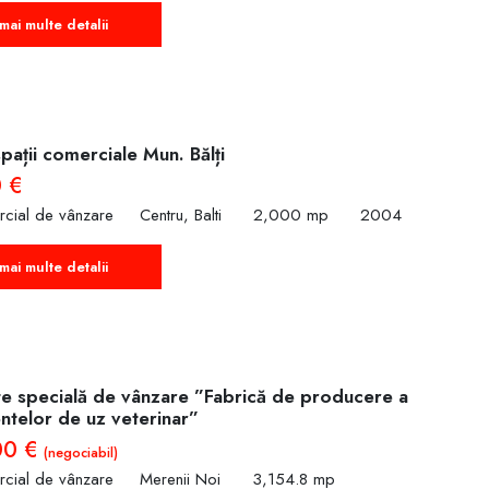
mai multe detalii
pații comerciale Mun. Bălți
 €
rcial de vânzare
Centru, Balti
2,000 mp
2004
mai multe detalii
te specială de vânzare ”Fabrică de producere a
telor de uz veterinar”
00 €
(negociabil)
rcial de vânzare
Merenii Noi
3,154.8 mp