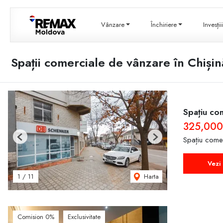
Vânzare
Închiriere
Invesți
Spații comerciale de vânzare în Chiși
Spațiu com
325,000
Spațiu come
Previous
Next
Vezi 
Harta
1
/
11
Comision 0%
Exclusivitate