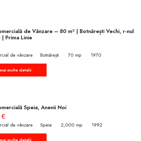
omercială de Vânzare – 80 m² | Botnărești Vechi, r-nul
 | Prima Linie
rcial de vânzare
Botnărești
70 mp
1970
mai multe detalii
omercială Speia, Anenii Noi
 €
rcial de vânzare
Speia
2,000 mp
1992
mai multe detalii