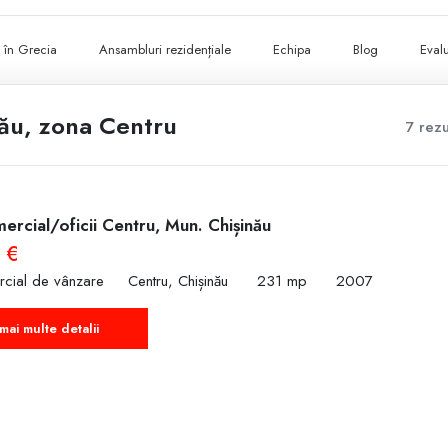
ii în Grecia
Ansambluri rezidențiale
Echipa
Blog
Evalu
nău, zona Centru
7 rezu
ercial/oficii Centru, Mun. Chișinău
 €
rcial de vânzare
Centru, Chișinău
231 mp
2007
mai multe detalii