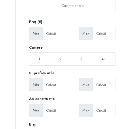
Preț (€)
Min
Max
Camere
1
2
3
4+
Suprafață utilă
Min
Max
An construcție
Min
Max
Etaj