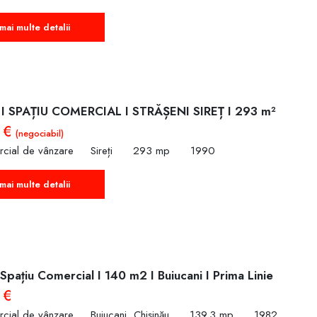
mai multe detalii
I SPAȚIU COMERCIAL I STRĂȘENI SIREȚ I 293 m²
 €
(negociabil)
rcial de vânzare
Sireți
293 mp
1990
mai multe detalii
Spațiu Comercial I 140 m2 I Buiucani I Prima Linie
 €
rcial de vânzare
Buiucani, Chișinău
139.3 mp
1982