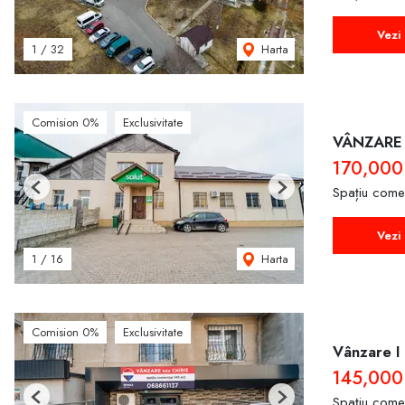
Vezi 
Harta
1
/
32
Comision 0%
Exclusivitate
VÂNZARE 
170,000
Spațiu come
Previous
Next
Vezi 
Harta
1
/
16
Comision 0%
Exclusivitate
Vânzare I 
145,000
Spațiu come
Previous
Next