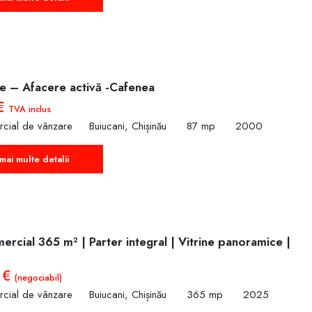
e – Afacere activă -Cafenea
 €
TVA inclus
rcial de vânzare
Buiucani, Chișinău
87 mp
2000
mai multe detalii
ercial 365 m² | Parter integral | Vitrine panoramice |
 €
(negociabil)
rcial de vânzare
Buiucani, Chișinău
365 mp
2025