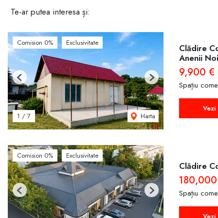
Te-ar putea interesa și:
Comision 0%
Exclusivitate
Clădire C
Anenii Noi
9,900 €
Previous
Next
Spațiu come
Vezi 
Harta
1
/
7
Comision 0%
Exclusivitate
Clădire C
180,000
Spațiu come
Previous
Next
Vezi 