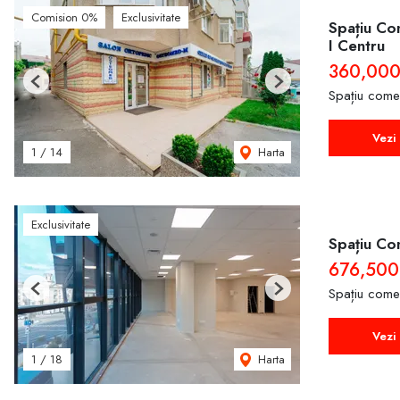
Comision 0%
Exclusivitate
Spațiu Com
I Centru
360,000
Previous
Next
Spațiu come
Vezi 
Harta
1
/
14
Exclusivitate
Spațiu Co
676,500
Spațiu come
Previous
Next
Vezi 
Harta
1
/
18