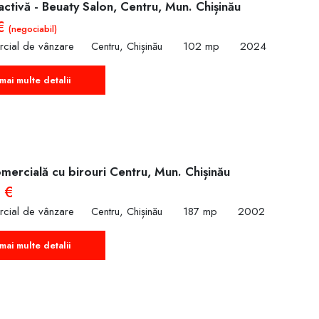
ctivă - Beuaty Salon, Centru, Mun. Chișinău
 €
(negociabil)
rcial de vânzare
Centru, Chișinău
102 mp
2024
mai multe detalii
mercială cu birouri Centru, Mun. Chișinău
 €
rcial de vânzare
Centru, Chișinău
187 mp
2002
mai multe detalii