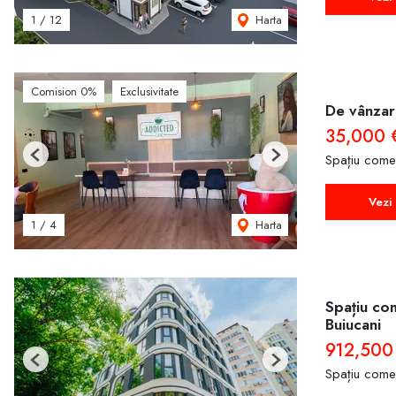
Harta
1
/
12
Comision 0%
Exclusivitate
De vânzar
35,000
Spațiu come
Previous
Next
Vezi 
Harta
1
/
4
Spațiu com
Buiucani
912,500
Previous
Next
Spațiu come