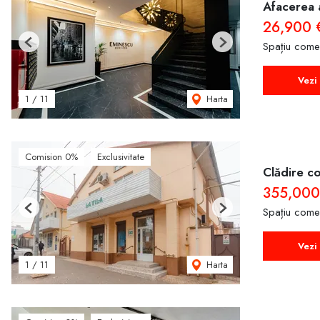
Afacerea a
26,900
Spațiu come
Previous
Next
Vezi 
Harta
1
/
11
Comision 0%
Exclusivitate
Clădire co
355,000
Spațiu come
Previous
Next
Vezi 
Harta
1
/
11