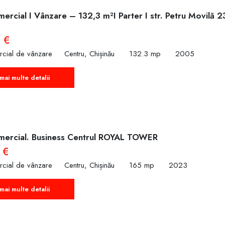
ercial I Vânzare – 132,3 m²I Parter I str. Petru Movilă 
 €
rcial de vânzare
Centru, Chișinău
132.3 mp
2005
mai multe detalii
mercial. Business Centrul ROYAL TOWER
 €
rcial de vânzare
Centru, Chișinău
165 mp
2023
mai multe detalii