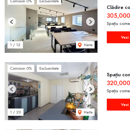
Comision 0%
Exclusivitate
Clădire co
305,00
Spațiu come
Previous
Next
Vezi 
Harta
1
/
12
Comision 0%
Exclusivitate
Spațiu com
320,00
Spațiu come
Previous
Next
Vezi 
Harta
1
/
20