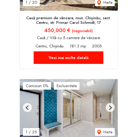
Harta
1
/
20
Casă premium de vânzare, mun. Chișinău, sect.
Centru, str. Primar Carol Schmidt, 17
450,000 €
(negociabil)
Casă / Vilă cu 5 camere de vânzare
Centru, Chișinău
181.3 mp
2005
Vezi mai multe detalii
Comision 0%
Exclusivitate
Previous
Next
Harta
1
/
25