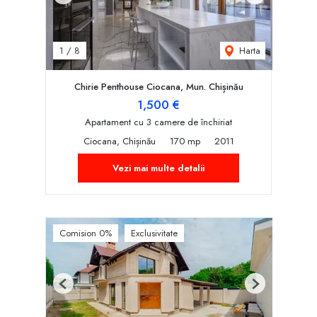
Harta
1
/
8
Chirie Penthouse Ciocana, Mun. Chișinău
1,500 €
Apartament cu 3 camere de închiriat
Ciocana, Chișinău
170 mp
2011
Vezi mai multe detalii
Comision 0%
Exclusivitate
Previous
Next