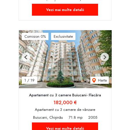
Vezi mai multe detalii
Comision 0%
Exclusivitate
Previous
Next
Harta
1
/
19
Apartament cu 3 camere Buiucani- Flacăra
182,000 €
Apartament cu 3 camere de vânzare
Buiucani, Chișinău
71.8 mp
2005
Vezi mai multe detalii