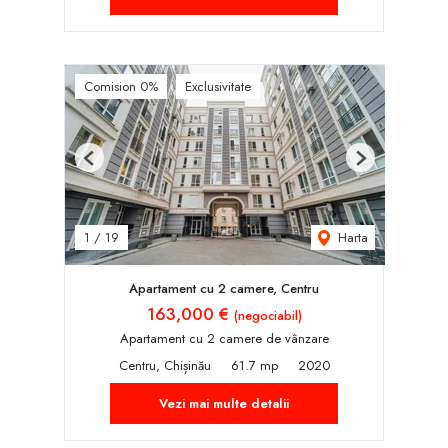
Comision 0%
Exclusivitate
Previous
Next
Harta
1
/
19
Apartament cu 2 camere, Centru
163,000 €
(negociabil)
Apartament cu 2 camere de vânzare
Centru, Chișinău
61.7 mp
2020
Vezi mai multe detalii