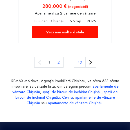
280,000 €
(negociabil)
Apartament cu 2 camere de vânzare
Buiucani, Chișinău
95 mp
2025
Vezi mai multe detalii
Pagina anterioară
...
Pagina următoare
1
2
43
REMAX Moldova, Agenție imobiliară Chișinău, va ofera 633 oferte
imobiliare, actualizate la zi, din categorii precum
apartamente de
vânzare Chișinău
,
spații de birouri de închiriat Chișinău
,
spații de
birouri de închiriat Chișinău, Centru
,
apartamente de vânzare
Chișinău
sau
apartamente de vânzare Chișinău
.