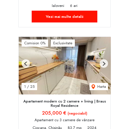
Ialoveni
6 ari
Vezi mai multe detalii
Comision 0%
Exclusivitate
Previous
Next
Harta
1
/
25
Apartament modern cu 2 camere + living | Braus
Royal Residence
205,000 €
(negociabil)
Apartament cu 3 camere de vânzare
Ciocana, Chișinău
83.7 mp
2024