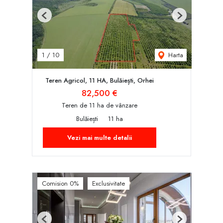
Previous
Next
Harta
1
/
10
Teren Agricol, 11 HA, Bulăiești, Orhei
82,500 €
Teren de 11 ha de vânzare
Bulăiești
11 ha
Vezi mai multe detalii
Comision 0%
Exclusivitate
Previous
Next