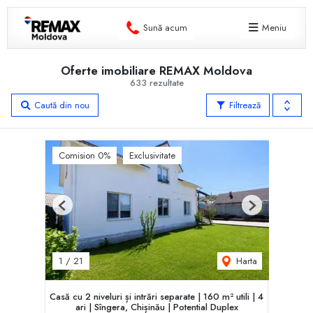
Sună acum
Meniu
Oferte imobiliare REMAX Moldova
633 rezultate
Caută din nou
Filtrează
Comision 0%
Exclusivitate
Previous
Next
Harta
1
/
21
Casă cu 2 niveluri și intrări separate | 160 m² utili | 4
ari | Sîngera, Chișinău | Potent‌ial Duplex