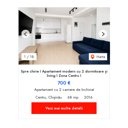
Previous
Next
Harta
1
/
18
Spre chirie I Apartament modern cu 2 dormitoare și
living I Zona Centru I
700 €
Apartament cu 2 camere de închiriat
Centru, Chișinău
68 mp
2016
Vezi mai multe detalii