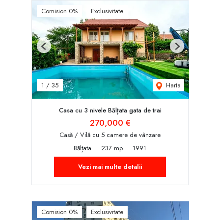
Comision 0%
Exclusivitate
Previous
Next
Harta
1
/
35
Casa cu 3 nivele Bălțata gata de trai
270,000 €
Casă / Vilă cu 5 camere de vânzare
Bălțata
237 mp
1991
Vezi mai multe detalii
Comision 0%
Exclusivitate