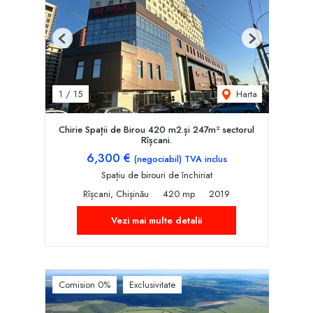
Previous
Next
Harta
1
/
15
Chirie Spații de Birou 420 m2.și 247m² sectorul
Rîșcani.
6,300 €
(negociabil) TVA inclus
Spațiu de birouri de închiriat
Rîșcani, Chișinău
420 mp
2019
Vezi mai multe detalii
Comision 0%
Exclusivitate