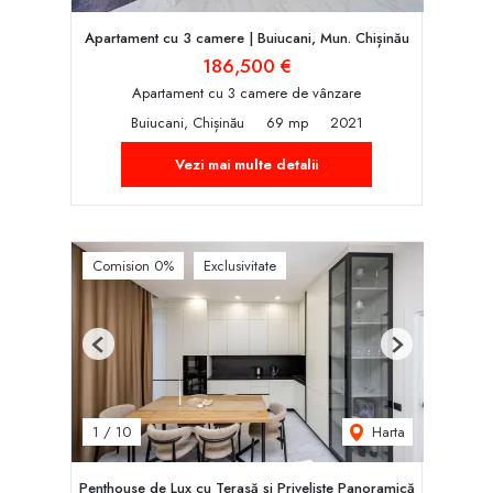
Apartament cu 3 camere | Buiucani, Mun. Chișinău
186,500 €
Apartament cu 3 camere de vânzare
Buiucani, Chișinău
69 mp
2021
Vezi mai multe detalii
Comision 0%
Exclusivitate
Previous
Next
Harta
1
/
10
Penthouse de Lux cu Terasă și Priveliște Panoramică