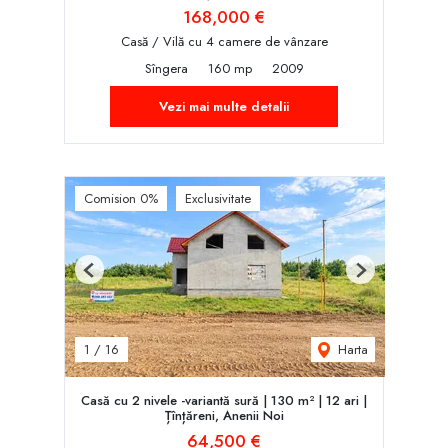
168,000 €
Casă / Vilă cu 4 camere de vânzare
Sîngera
160 mp
2009
Vezi mai multe detalii
Comision 0%
Exclusivitate
Previous
Next
Harta
1
/
16
Casă cu 2 nivele -variantă sură | 130 m² | 12 ari |
Țînțăreni, Anenii Noi
64,500 €