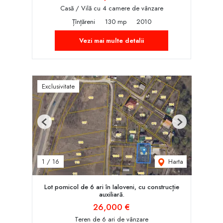
Casă / Vilă cu 4 camere de vânzare
Țînțăreni
130 mp
2010
Vezi mai multe detalii
Exclusivitate
Previous
Next
Harta
1
/
16
Lot pomicol de 6 ari în Ialoveni, cu construcție
auxiliară.
26,000 €
Teren de 6 ari de vânzare