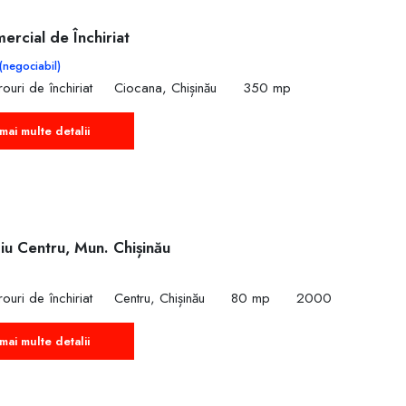
ercial de Închiriat
(negociabil)
ouri de închiriat
Ciocana, Chișinău
350 mp
mai multe detalii
ciu Centru, Mun. Chișinău
ouri de închiriat
Centru, Chișinău
80 mp
2000
mai multe detalii