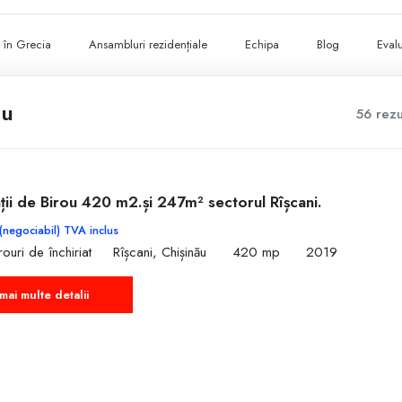
ii în Grecia
Ansambluri rezidențiale
Echipa
Blog
Evalu
ău
56 rezu
ții de Birou 420 m2.și 247m² sectorul Rîșcani.
(negociabil) TVA inclus
ouri de închiriat
Rîșcani, Chișinău
420 mp
2019
mai multe detalii