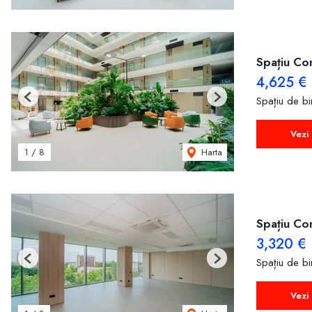
Spațiu Com
4,625 €
Spațiu de bir
Previous
Next
Vezi 
Harta
1
/
8
Spațiu Com
3,320 €
Spațiu de bir
Previous
Next
Vezi 