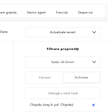
are gratuita
Devino agent
Franciză
Despre noi
ltate
Actualizate recent
Filtrare proprietăți
Spațiu de birouri
Vânzare
Închiriere
Chișinău (oraș în jud. Chișinău)