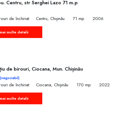
ou. Centru, str Serghei Lazo 71 m.p
ouri de închiriat
Centru, Chișinău
71 mp
2006
mai multe detalii
țiu de birouri, Ciocana, Mun. Chișinău
(negociabil)
ouri de închiriat
Ciocana, Chișinău
170 mp
2022
mai multe detalii