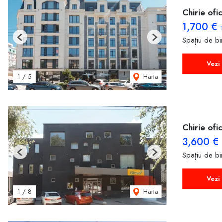
Chirie ofic
1,700 €
Spațiu de bir
Previous
Next
Vezi 
Harta
1
/
5
Chirie ofi
3,600 €
Spațiu de bir
Previous
Next
Vezi 
Harta
1
/
8