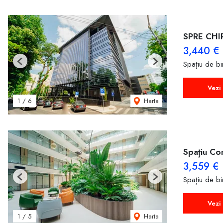
SPRE CHI
3,440 €
Spațiu de bir
Previous
Next
Vezi 
Harta
1
/
6
Spațiu Com
3,559 €
Spațiu de bir
Previous
Next
Vezi 
Harta
1
/
5