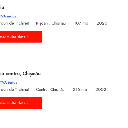
iu
TVA inclus
ouri de închiriat
Rîșcani, Chișinău
107 mp
2020
mai multe detalii
ciu centru, Chișinău
TVA inclus
ouri de închiriat
Centru, Chișinău
215 mp
2002
mai multe detalii