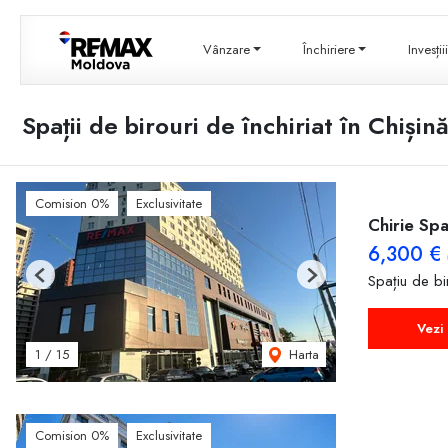
Vânzare
Închiriere
Invesți
Spații de birouri de închiriat în Chișin
Comision 0%
Exclusivitate
Chirie Spa
6,300 €
Spațiu de bir
Previous
Next
Vezi 
Harta
1
/
15
Comision 0%
Exclusivitate