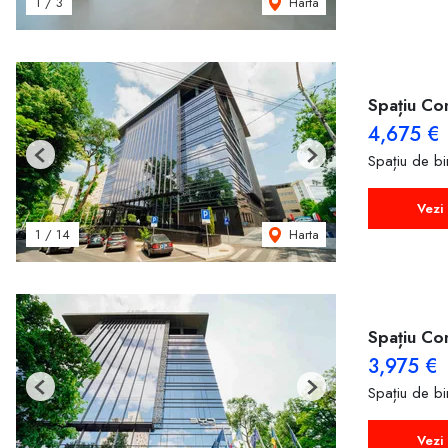
Harta
1
/
3
Spațiu Co
4,675 €
Spațiu de bir
Previous
Next
Vezi 
Harta
1
/
14
Spațiu Co
3,975 €
Spațiu de bir
Previous
Next
Vezi 