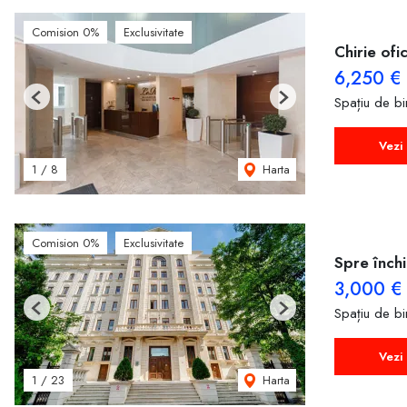
Comision 0%
Exclusivitate
Chirie ofi
6,250 €
Spațiu de bir
Previous
Next
Vezi 
Harta
1
/
8
Comision 0%
Exclusivitate
Spre închi
3,000 €
Spațiu de bir
Previous
Next
Vezi 
Harta
1
/
23