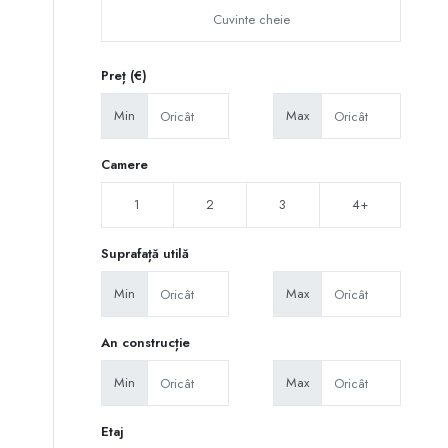
Preț (€)
Min
Max
Camere
1
2
3
4+
Suprafață utilă
Min
Max
An construcție
Min
Max
Etaj