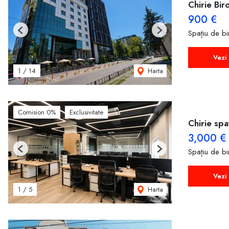
Chirie Bir
900 €
Spațiu de bir
Previous
Next
Vezi 
Harta
1
/
14
Comision 0%
Exclusivitate
Chirie spa
3,000 €
Spațiu de bir
Previous
Next
Vezi 
Harta
1
/
5