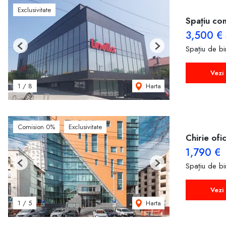
Exclusivitate
Spațiu com
3,500 €
Spațiu de bir
Previous
Next
Vezi 
Harta
1
/
8
Comision 0%
Exclusivitate
Chirie ofi
1,790 €
Spațiu de bir
Previous
Next
Vezi 
Harta
1
/
5