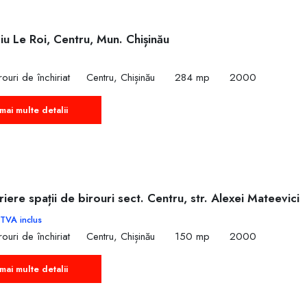
ciu Le Roi, Centru, Mun. Chișinău
ouri de închiriat
Centru, Chișinău
284 mp
2000
mai multe detalii
riere spații de birouri sect. Centru, str. Alexei Mateevici
TVA inclus
ouri de închiriat
Centru, Chișinău
150 mp
2000
mai multe detalii