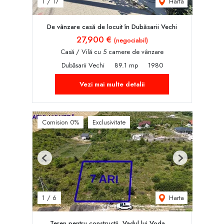
Harta
1
/
17
De vânzare casă de locuit în Dubăsarii Vechi
27,900 €
(negociabil)
Casă / Vilă cu 5 camere de vânzare
Dubăsarii Vechi
89.1 mp
1980
Vezi mai multe detalii
Comision 0%
Exclusivitate
Previous
Next
Harta
1
/
6
Teren pentru constructii, Vadul lui Voda