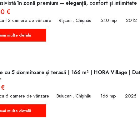
sivistă în zonă premium – eleganță, confort și intimitate
00 €
 cu 12 camere de vânzare
Rîșcani, Chișinău
540 mp
2012
mai multe detalii
 cu 5 dormitoare și terasă | 166 m² | HORA Village | Dat
e
 €
 cu 6 camere de vânzare
Buiucani, Chișinău
166 mp
2025
mai multe detalii