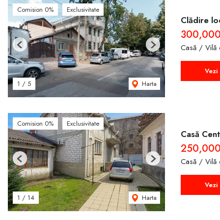
Comision 0%
Exclusivitate
Clădire lo
300,00
Casă / Vilă
Previous
Next
Vezi 
Harta
1
/
5
Comision 0%
Exclusivitate
Casă Cent
250,00
Casă / Vilă
Previous
Next
Vezi 
Harta
1
/
14