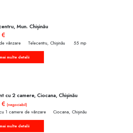
centru, Mun. Chișinău
 €
 de vânzare
Telecentru, Chișinău
55 mp
mai multe detalii
t cu 2 camere, Ciocana, Chișinău
0 €
(negociabil)
 cu 1 camere de vânzare
Ciocana, Chișinău
mai multe detalii