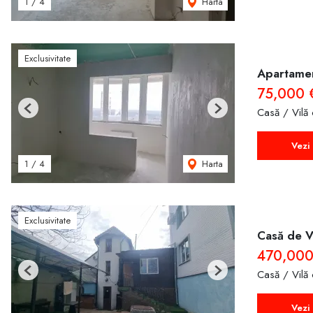
Harta
1
/
4
Exclusivitate
Apartamen
75,000
Casă / Vilă
Previous
Next
Vezi 
Harta
1
/
4
Exclusivitate
Casă de 
470,00
Casă / Vilă
Previous
Next
Vezi 