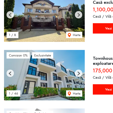
Casă exclu
1,100,0
Casă / Vilă
Previous
Next
Vezi 
Harta
1
/
8
Comision 0%
Exclusivitate
Townhouse
exploatar
175,000
Previous
Next
Casă / Vilă
Vezi 
Harta
1
/
46