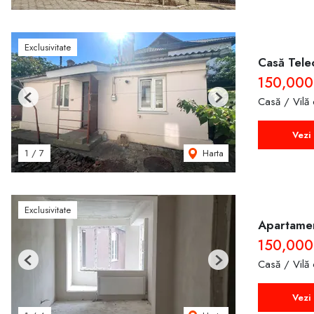
Exclusivitate
Casă Tele
150,000
Casă / Vilă
Previous
Next
Vezi 
Harta
1
/
7
Exclusivitate
Apartamen
150,00
Casă / Vilă
Previous
Next
Vezi 