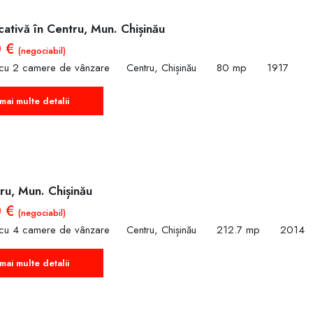
cativă în Centru, Mun. Chișinău
0 €
(negociabil)
 cu 2 camere de vânzare
Centru, Chișinău
80 mp
1917
mai multe detalii
ru, Mun. Chișinău
0 €
(negociabil)
 cu 4 camere de vânzare
Centru, Chișinău
212.7 mp
2014
mai multe detalii