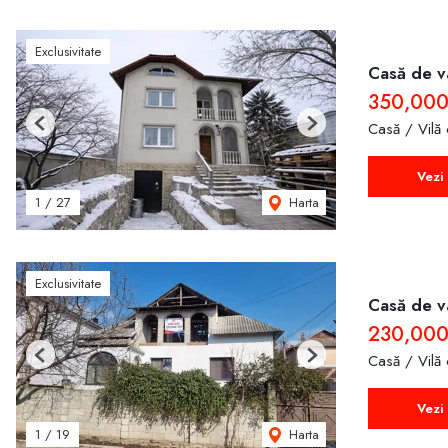
Exclusivitate
Casă de vâ
350,000
Casă / Vilă
Previous
Next
Vezi 
Harta
1
/
27
Exclusivitate
Casă de v
230,00
Casă / Vilă
Previous
Next
Vezi 
Harta
1
/
19