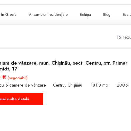
ii în Grecia
Ansambluri rezidențiale
Echipa
Blog
Evalu
16 rezu
um de vânzare, mun. Chișinău, sect. Centru, str. Primar
midt, 17
0 €
(negociabil)
 cu 5 camere de vânzare
Centru, Chișinău
181.3 mp
2005
mai multe detalii