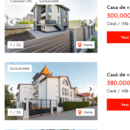
Comision 0%
Exclusivitate
Casa de vâ
500,00
Casă / Vilă
Previous
Next
Vezi 
Harta
1
/
22
Exclusivitate
Casă de v
580,000
Casă / Vilă
Previous
Next
Vezi 
Harta
1
/
30