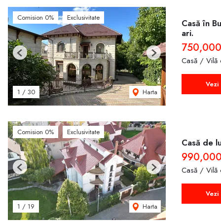
Comision 0%
Exclusivitate
Casă în B
ari.
750,000
Previous
Next
Casă / Vilă
Vezi 
Harta
1
/
30
Comision 0%
Exclusivitate
Casă de lu
990,000
Casă / Vilă
Previous
Next
Vezi 
Harta
1
/
19