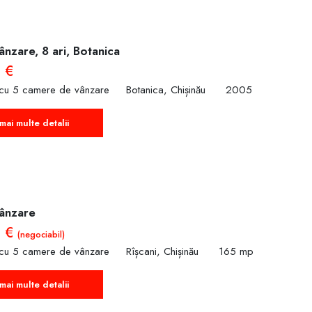
nzare, 8 ari, Botanica
 €
 cu 5 camere de vânzare
Botanica, Chișinău
2005
mai multe detalii
ânzare
0 €
(negociabil)
 cu 5 camere de vânzare
Rîșcani, Chișinău
165 mp
mai multe detalii