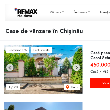
Vânzare
Închiriere
Invesți
Case de vânzare în Chișinău
Comision 0%
Exclusivitate
Casă premi
Carol Sch
450,00
Previous
Next
Casă / Vilă
Vezi 
Harta
1
/
20