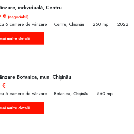
nzare, individuală, Centru
0 €
(negociabil)
 cu 6 camere de vânzare
Centru, Chișinău
250 mp
2022
mai multe detalii
ânzare Botanica, mun. Chișinău
 €
 cu 6 camere de vânzare
Botanica, Chișinău
560 mp
mai multe detalii