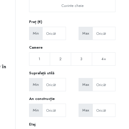
Preț (€)
Min
Max
Camere
1
2
3
4+
 în
Suprafață utilă
Min
Max
An construcție
Min
Max
Etaj