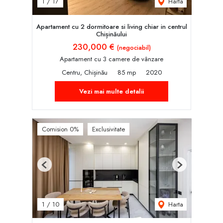
Harta
1
/
17
Apartament cu 2 dormitoare si living chiar in centrul
Chișinăului
230,000 €
(negociabil)
Apartament cu 3 camere de vânzare
Centru, Chișinău
85 mp
2020
Vezi mai multe detalii
Comision 0%
Exclusivitate
Previous
Next
Harta
1
/
10