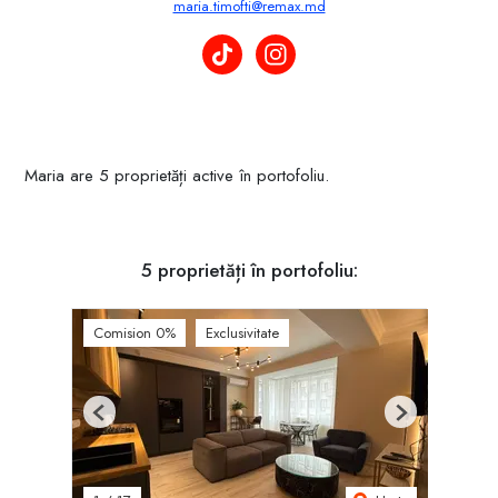
maria.timofti@remax.md
Maria Timofti pe TikTok
Maria Timofti pe Instagram
Maria are 5 proprietăți active în portofoliu.
5 proprietăți în portofoliu:
Comision 0%
Exclusivitate
Previous
Next