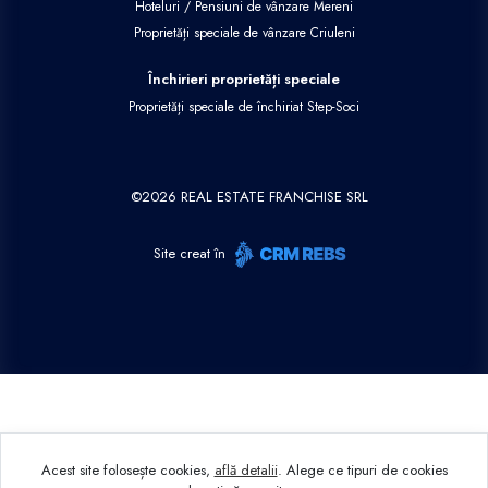
Hoteluri / Pensiuni de vânzare Mereni
Proprietăți speciale de vânzare Criuleni
Închirieri proprietăți speciale
Proprietăți speciale de închiriat Step-Soci
©
2026
REAL ESTATE FRANCHISE SRL
Site creat în
Acest site folosește cookies,
află detalii
.
Alege ce tipuri de cookies