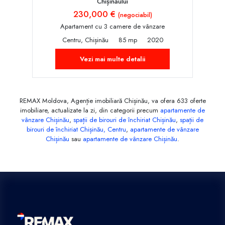
Chișinăului
230,000 €
(negociabil)
Apartament cu 3 camere de vânzare
Centru, Chișinău
85 mp
2020
Vezi mai multe detalii
REMAX Moldova, Agenție imobiliară Chișinău, va ofera 633 oferte
imobiliare, actualizate la zi, din categorii precum
apartamente de
vânzare Chișinău
,
spații de birouri de închiriat Chișinău
,
spații de
birouri de închiriat Chișinău, Centru
,
apartamente de vânzare
Chișinău
sau
apartamente de vânzare Chișinău
.