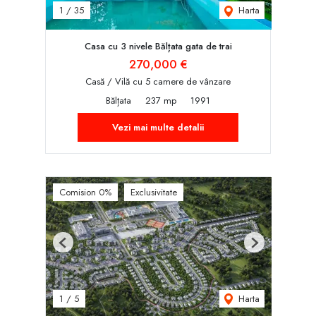
Harta
1
/
35
Casa cu 3 nivele Bălțata gata de trai
270,000 €
Casă / Vilă cu 5 camere de vânzare
Bălțata
237 mp
1991
Vezi mai multe detalii
Comision 0%
Exclusivitate
Previous
Next
Harta
1
/
5