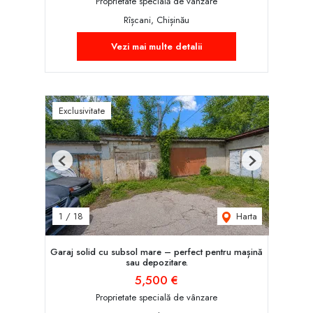
Proprietate specială de vânzare
Rîșcani, Chișinău
Vezi mai multe detalii
Exclusivitate
Previous
Next
Harta
1
/
18
Garaj solid cu subsol mare – perfect pentru mașină
sau depozitare.
5,500 €
Proprietate specială de vânzare