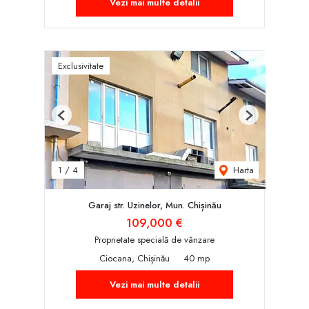
Vezi mai multe detalii
Exclusivitate
Previous
Next
Harta
1
/
4
Garaj str. Uzinelor, Mun. Chișinău
109,000 €
Proprietate specială de vânzare
Ciocana, Chișinău
40 mp
Vezi mai multe detalii