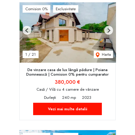
Comision 0%
Exclusivitate
Previous
Next
Harta
1
/
21
De vinzare casa de lux lângă pădure | Poiana
Domnească | Comision 0% pentru cumparator
380,000 €
Casă / Vilă cu 4 camere de vânzare
Durlești
240 mp
2023
Vezi mai multe detalii