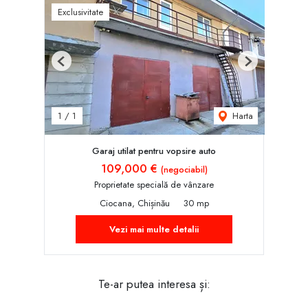
Exclusivitate
Previous
Next
Harta
1
/
1
Garaj utilat pentru vopsire auto
109,000 €
(negociabil)
Proprietate specială de vânzare
Ciocana, Chișinău
30 mp
Vezi mai multe detalii
Te-ar putea interesa și: