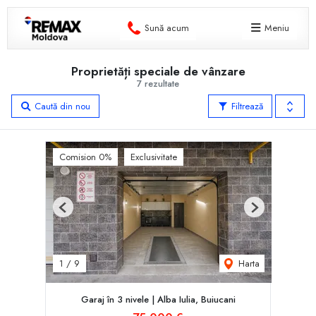
Sună acum
Meniu
Proprietăți speciale de vânzare
7 rezultate
Caută din nou
Filtrează
Comision 0%
Exclusivitate
Previous
Next
Harta
1
/
9
Garaj în 3 nivele | Alba Iulia, Buiucani