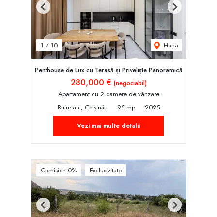
Previous
Next
Harta
1
/
10
Penthouse de Lux cu Terasă și Priveliște Panoramică
280,000 €
(negociabil)
Apartament cu 2 camere de vânzare
Buiucani, Chișinău
95 mp
2025
Vezi mai multe detalii
Comision 0%
Exclusivitate
Previous
Next