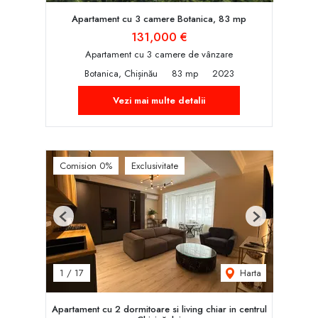
Apartament cu 3 camere Botanica, 83 mp
131,000 €
Apartament cu 3 camere de vânzare
Botanica, Chișinău
83 mp
2023
Vezi mai multe detalii
Comision 0%
Exclusivitate
Previous
Next
Harta
1
/
17
Apartament cu 2 dormitoare si living chiar in centrul