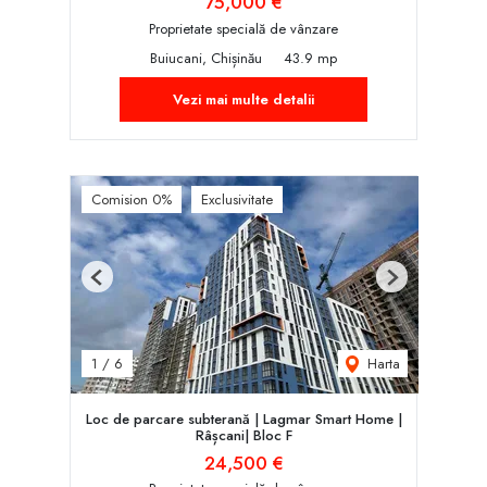
75,000 €
Proprietate specială de vânzare
Buiucani, Chișinău
43.9 mp
Vezi mai multe detalii
Comision 0%
Exclusivitate
Previous
Next
Harta
1
/
6
Loc de parcare subterană | Lagmar Smart Home |
Râșcani| Bloc F
24,500 €