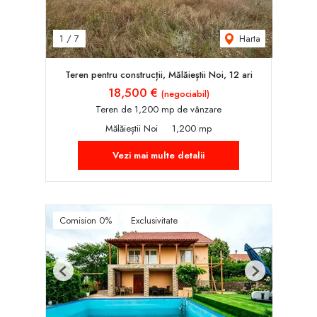
Harta
1
/
7
Teren pentru construcții, Mălăieștii Noi, 12 ari
18,500 €
(negociabil)
Teren de 1,200 mp de vânzare
Mălăieștii Noi
1,200 mp
Vezi mai multe detalii
Comision 0%
Exclusivitate
Previous
Next