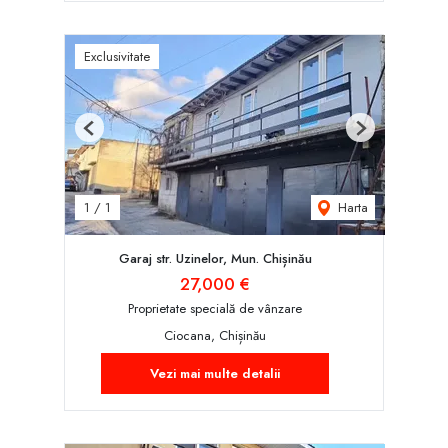
Exclusivitate
Previous
Next
Harta
1
/
1
Garaj str. Uzinelor, Mun. Chișinău
27,000 €
Proprietate specială de vânzare
Ciocana, Chișinău
Vezi mai multe detalii