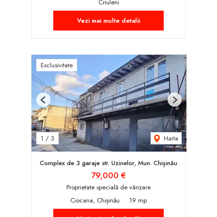
Criuleni
Vezi mai multe detalii
Exclusivitate
Previous
Next
Harta
1
/
3
Complex de 3 garaje str. Uzinelor, Mun. Chișinău
79,000 €
Proprietate specială de vânzare
Ciocana, Chișinău
19 mp