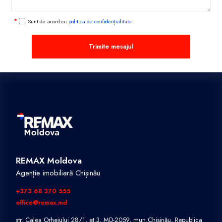
Sunt de acord cu
politica de confidențialitate
Trimite mesajul
REMAX Moldova
Agenție imobiliară Chișinău
+373 68 370 555
office@remax.md
str. Calea Orheiului 28/1, et.3, MD-2059, mun.Chișinău, Republica