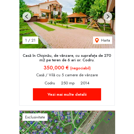
Previous
Next
Harta
1
/
21
Casă în Chișinău, de vânzare, cu suprafața de 270
m2 pe teren de 6 ari or. Codru.
350,000 €
(negociabil)
Casă / Vilă cu 5 camere de vânzare
Codru
250 mp
2014
Vezi mai multe detalii
Exclusivitate