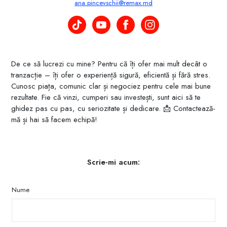
ana.pincevschii@remax.md
Ana Pincevschii pe TikTok
Ana Pincevschii pe YouTube
Ana Pincevschii pe Facebook
Ana Pincevschii pe Instagr
De ce să lucrezi cu mine? Pentru că îți ofer mai mult decât o
tranzacție – îți ofer o experiență sigură, eficientă și fără stres.
Cunosc piața, comunic clar și negociez pentru cele mai bune
rezultate. Fie că vinzi, cumperi sau investești, sunt aici să te
ghidez pas cu pas, cu seriozitate și dedicare. 📩 Contactează-
mă și hai să facem echipă!
Scrie-mi acum:
Nume