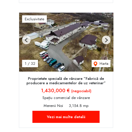
Exclusivitate
Previous
Next
Harta
1
/
32
Proprietate specială de vânzare ”Fabrică de
producere a medicamentelor de uz veterinar”
1,430,000 €
(negociabil)
Spațiu comercial de vânzare
Merenii Noi
3,154.8 mp
Vezi mai multe detalii