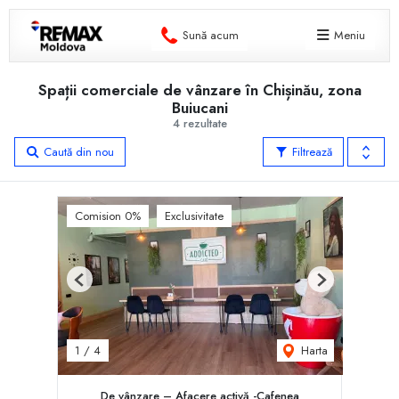
Sună acum
Meniu
Spații comerciale de vânzare în Chișinău, zona
Buiucani
4 rezultate
Caută din nou
Filtrează
Comision 0%
Exclusivitate
Previous
Next
Harta
1
/
4
De vânzare – Afacere activă -Cafenea