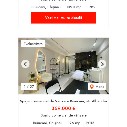
Buiucani, Chișinău
139.3 mp
1982
Vezi mai multe detalii
Exclusivitate
Previous
Next
Harta
1
/
27
Spațiu Comercial de Vânzare Buiucani, str. Alba Iulia
369,000 €
Spațiu comercial de vânzare
Buiucani, Chișinău
176 mp
2015