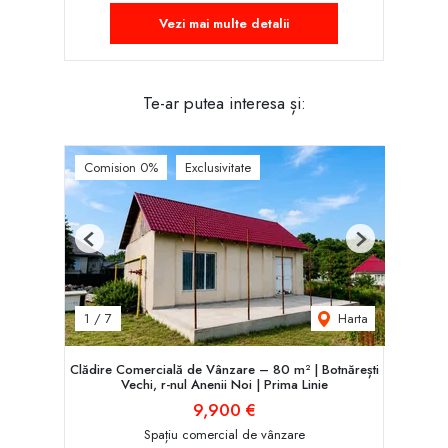
Vezi mai multe detalii
Te-ar putea interesa și:
Comision 0%
Exclusivitate
Previous
Next
Harta
1
/
7
Clădire Comercială de Vânzare – 80 m² | Botnărești
Vechi, r-nul Anenii Noi | Prima Linie
9,900 €
Spațiu comercial de vânzare