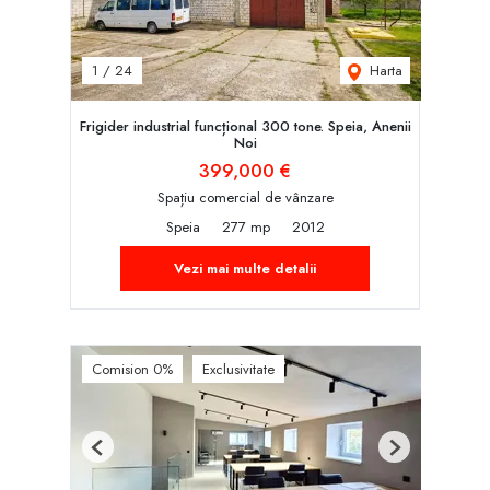
Harta
1
/
24
Frigider industrial funcțional 300 tone. Speia, Anenii
Noi
399,000 €
Spațiu comercial de vânzare
Speia
277 mp
2012
Vezi mai multe detalii
Comision 0%
Exclusivitate
Previous
Next