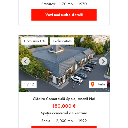
Botnărești
70 mp
1970
Vezi mai multe detalii
Comision 0%
Exclusivitate
Previous
Next
Harta
1
/
12
Clădire Comercială Speia, Anenii Noi
180,000 €
Spațiu comercial de vânzare
Speia
2,000 mp
1992