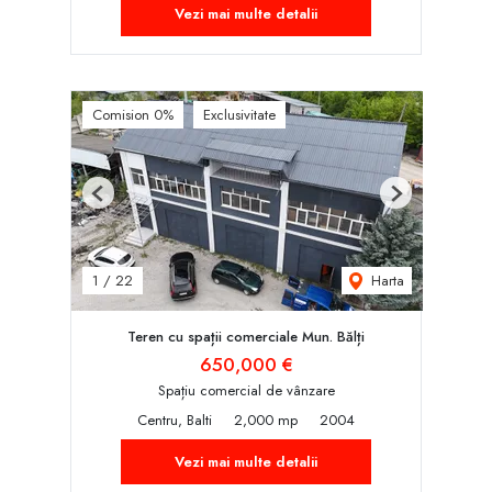
Vezi mai multe detalii
Comision 0%
Exclusivitate
Previous
Next
Harta
1
/
22
Teren cu spații comerciale Mun. Bălți
650,000 €
Spațiu comercial de vânzare
Centru, Balti
2,000 mp
2004
Vezi mai multe detalii