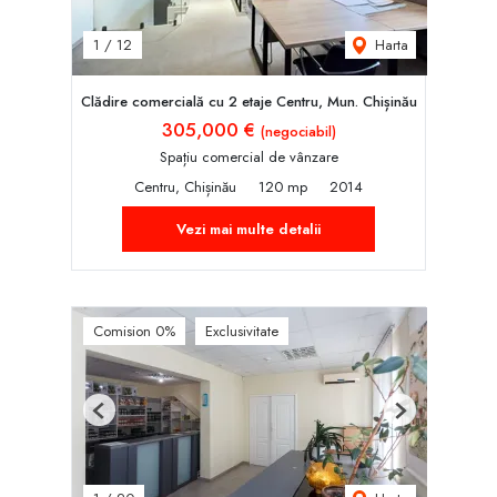
Harta
1
/
12
Clădire comercială cu 2 etaje Centru, Mun. Chișinău
305,000 €
(negociabil)
Spațiu comercial de vânzare
Centru, Chișinău
120 mp
2014
Vezi mai multe detalii
Comision 0%
Exclusivitate
Previous
Next