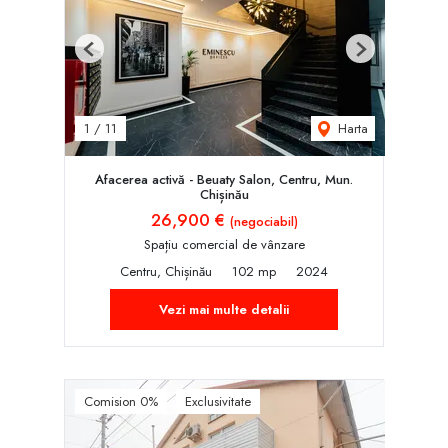
Previous
Next
Harta
1
/
11
Afacerea activă - Beuaty Salon, Centru, Mun.
Chișinău
26,900 €
(negociabil)
Spațiu comercial de vânzare
Centru, Chișinău
102 mp
2024
Vezi mai multe detalii
Comision 0%
Exclusivitate