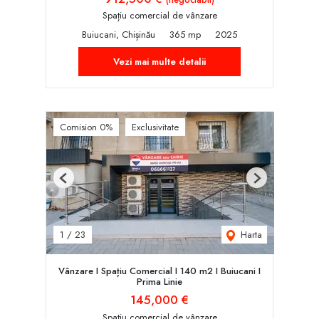
Spațiu comercial de vânzare
Buiucani, Chișinău
365 mp
2025
Vezi mai multe detalii
Comision 0%
Exclusivitate
Previous
Next
Harta
1
/
23
Vânzare I Spațiu Comercial I 140 m2 I Buiucani I
Prima Linie
145,000 €
Spațiu comercial de vânzare