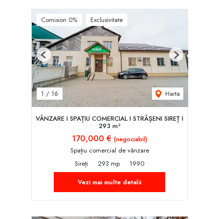
Comision 0%
Exclusivitate
Previous
Next
Harta
1
/
16
VÂNZARE I SPAȚIU COMERCIAL I STRĂȘENI SIREȚ I
293 m²
170,000 €
(negociabil)
Spațiu comercial de vânzare
Sireți
293 mp
1990
Vezi mai multe detalii