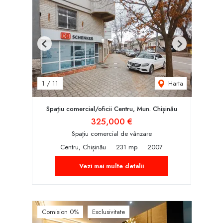
Previous
Next
Harta
1
/
11
Spațiu comercial/oficii Centru, Mun. Chișinău
325,000 €
Spațiu comercial de vânzare
Centru, Chișinău
231 mp
2007
Vezi mai multe detalii
Comision 0%
Exclusivitate