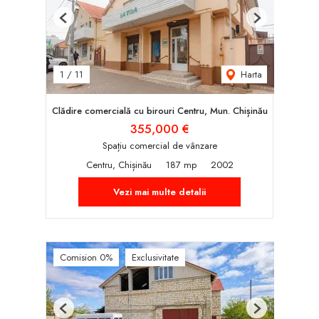
Previous
Next
Harta
1
/
11
Clădire comercială cu birouri Centru, Mun. Chișinău
355,000 €
Spațiu comercial de vânzare
Centru, Chișinău
187 mp
2002
Vezi mai multe detalii
Comision 0%
Exclusivitate
Previous
Next