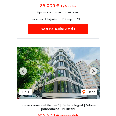
35,000 €
TVA inclus
Spațiu comercial de vânzare
Buiucani, Chișinău
87 mp
2000
Vezi mai multe detalii
Previous
Next
Harta
1
/
4
Spațiu comercial 365 m² | Parter integral | Vitrine
panoramice | Buiucani
912,500 €
(negociabil)