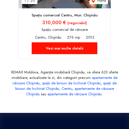
Harta
1
/
20
Spațiu comercial Centru, Mun. Chișinău
310,000 €
(negociabil)
Spațiu comercial de vânzare
Centru, Chișinău
276 mp
2012
Vezi mai multe detalii
REMAX Moldova, Agenție imobiliară Chișinău, va ofera 633 oferte
imobiliare, actualizate la zi, din categorii precum
apartamente de
vânzare Chișinău
,
spații de birouri de închiriat Chișinău
,
spații de
birouri de închiriat Chișinău, Centru
,
apartamente de vânzare
Chișinău
sau
apartamente de vânzare Chișinău
.