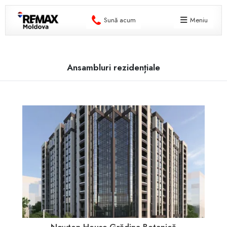
Sună acum
Meniu
Ansambluri rezidențiale
Newton House Grădina Botanică