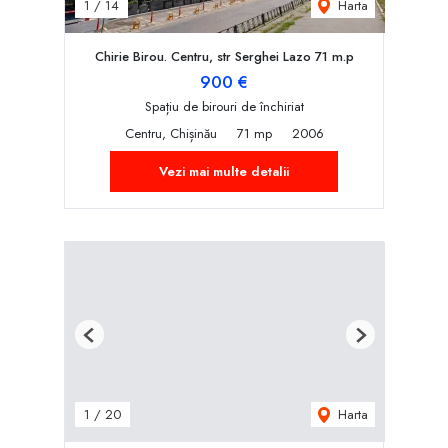
Harta
1
/
14
Chirie Birou. Centru, str Serghei Lazo 71 m.p
900 €
Spațiu de birouri de închiriat
Centru, Chișinău
71 mp
2006
Vezi mai multe detalii
Previous
Next
Harta
1
/
20