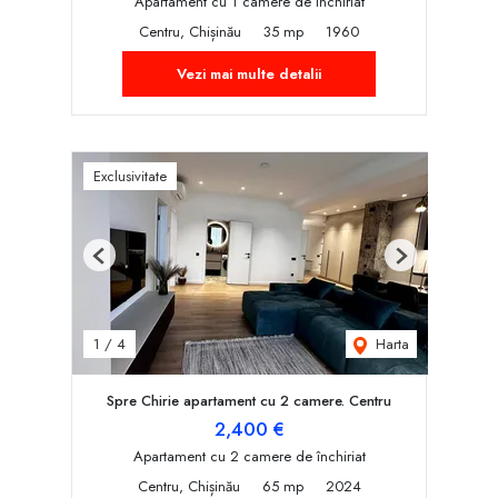
Apartament cu 1 camere de închiriat
Centru, Chișinău
35 mp
1960
Vezi mai multe detalii
Exclusivitate
Previous
Next
Harta
1
/
4
Spre Chirie apartament cu 2 camere. Centru
2,400 €
Apartament cu 2 camere de închiriat
Centru, Chișinău
65 mp
2024