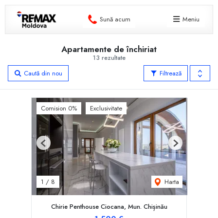
Sună acum
Meniu
Apartamente de închiriat
13 rezultate
Caută din nou
Filtrează
Comision 0%
Exclusivitate
Previous
Next
Harta
1
/
8
Chirie Penthouse Ciocana, Mun. Chișinău