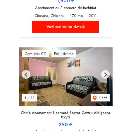
1,500 €
Apartament cu 3 camere de închiriat
Ciocana, Chișinău
170 mp
2011
Vezi mai multe detalii
Comision 0%
Exclusivitate
Previous
Next
Harta
1
/
13
Chirie Apartament 1 cameră Sector Centru Albișoara
82/3
350 €