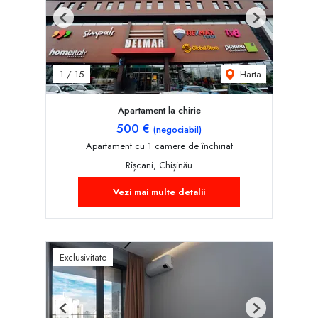
Previous
Next
Harta
1
/
15
Apartament la chirie
500 €
(negociabil)
Apartament cu 1 camere de închiriat
Rîșcani, Chișinău
Vezi mai multe detalii
Exclusivitate
Previous
Next