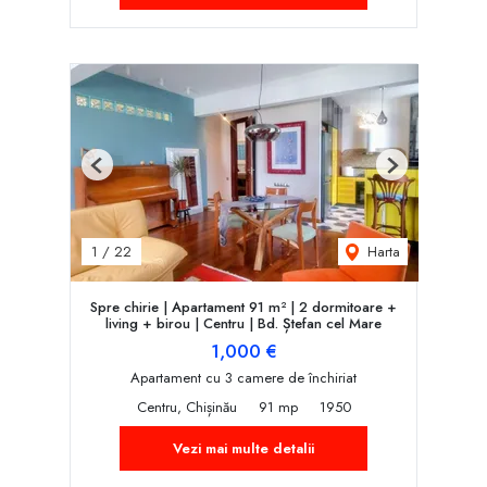
Previous
Next
Harta
1
/
22
Spre chirie | Apartament 91 m² | 2 dormitoare +
living + birou | Centru | Bd. Ștefan cel Mare
1,000 €
Apartament cu 3 camere de închiriat
Centru, Chișinău
91 mp
1950
Vezi mai multe detalii