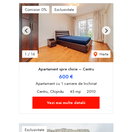
Comision 0%
Exclusivitate
Previous
Next
Harta
1
/
16
Apartament spre chirie – Centru
600 €
Apartament cu 1 camere de închiriat
Centru, Chișinău
45 mp
2010
Vezi mai multe detalii
Exclusivitate