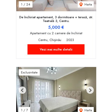
Harta
1
/
24
De închiriat apartament, 3 dormitoare + terasă, str.
Teatrală 3, Centru.
5,000 €
Apartament cu 2 camere de închiriat
Centru, Chișinău
2023
Vezi mai multe detalii
Exclusivitate
Previous
Next
Harta
1
/
7