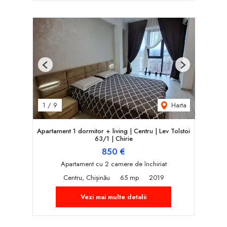
Previous
Next
Harta
1
/
9
Apartament 1 dormitor + living | Centru | Lev Tolstoi
63/1 | Chirie
850 €
Apartament cu 2 camere de închiriat
Centru, Chișinău
65 mp
2019
Vezi mai multe detalii