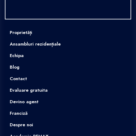
Contact
Evaluare gratuita
Devino agent
Franciză
Despre noi
Academia REMAX
Politică cookies
Politică de confidențialitate
Vânzări apartamente
Apartamente de vânzare Chișinău