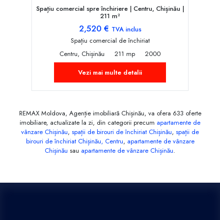
Spațiu comercial spre închiriere | Centru, Chișinău |
211 m²
2,520 €
TVA inclus
Spațiu comercial de închiriat
Centru, Chișinău
211 mp
2000
Vezi mai multe detalii
REMAX Moldova, Agenție imobiliară Chișinău, va ofera 633 oferte
imobiliare, actualizate la zi, din categorii precum
apartamente de
vânzare Chișinău
,
spații de birouri de închiriat Chișinău
,
spații de
birouri de închiriat Chișinău, Centru
,
apartamente de vânzare
Chișinău
sau
apartamente de vânzare Chișinău
.