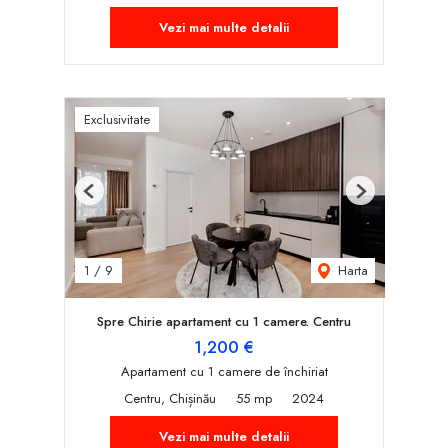
Vezi mai multe detalii
Exclusivitate
Previous
Next
Harta
1
/
9
Spre Chirie apartament cu 1 camere. Centru
1,200 €
Apartament cu 1 camere de închiriat
Centru, Chișinău
55 mp
2024
Vezi mai multe detalii