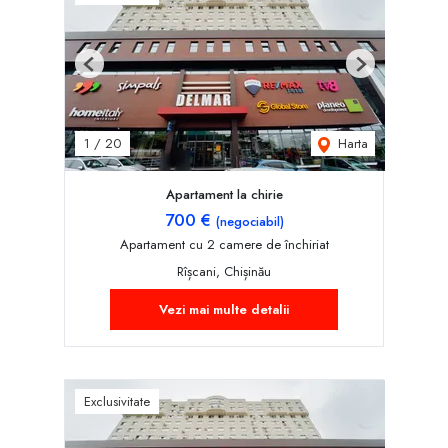
Previous
Next
Harta
1
/
20
Apartament la chirie
700 €
(negociabil)
Apartament cu 2 camere de închiriat
Rîșcani, Chișinău
Vezi mai multe detalii
Exclusivitate