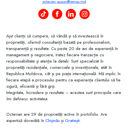
octavian.guzun@remax.md
Octavian Guzun pe TikTok
Octavian Guzun pe Facebook
Octavian Guzun pe LinkedIn
Octavian Guzun pe Instag
Ajut clienții să cumpere, să vândă și să investească în
proprietăți, oferind consultanță bazată pe profesionalism,
transparență și rezultate. Cu peste 20 de ani de experiență în
management și negociere, tratez fiecare tranzacție cu
responsabilitate și atenție la detalii. Sunt specializat în
proprietăți rezidențiale, comerciale și investiționale, atât în
Republica Moldova, cât și pe piața internațională. Mă implic în
fiecare etapă a procesului pentru ca experiența clientului să fie
sigură, eficientă și fără griji.
Integritate, încredere și rezultate – acestea sunt principiile care
îmi definesc activitatea.
Octavian are 29 de proprietăți active în portofoliu. Are
expertiză dovedită în
Chișinău
și
Gratiești
.