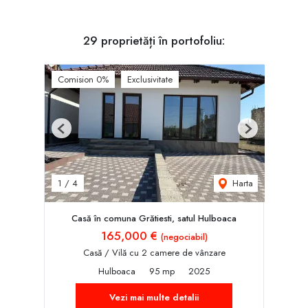
29 proprietăți în portofoliu:
Comision 0%
Exclusivitate
Previous
Next
Harta
1
/
4
Casă în comuna Grătiesti, satul Hulboaca
165,000 €
(negociabil)
Casă / Vilă cu 2 camere de vânzare
Hulboaca
95 mp
2025
Vezi mai multe detalii