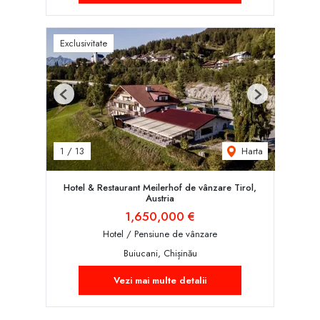
Exclusivitate
Previous
Next
Harta
1
/
13
Hotel & Restaurant Meilerhof de vânzare Tirol,
Austria
1,650,000 €
Hotel / Pensiune de vânzare
Buiucani, Chișinău
Vezi mai multe detalii