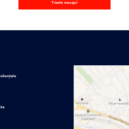
Trimite mesajul
idențiale
ita