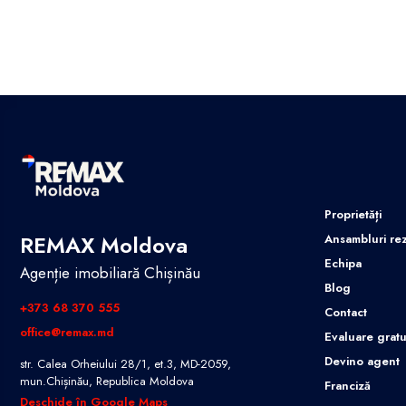
Proprietăți
REMAX Moldova
Ansambluri rez
Echipa
Agenție imobiliară Chișinău
Blog
+373 68 370 555
Contact
office@remax.md
Evaluare gratu
Devino agent
str. Calea Orheiului 28/1, et.3, MD-2059,
mun.Chișinău, Republica Moldova
Franciză
Deschide în Google Maps