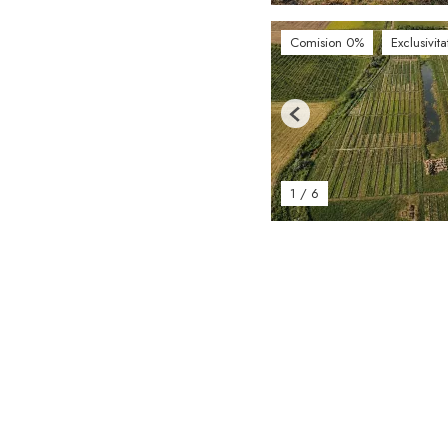
Comision 0%
Exclusivita
Previous
1
/
6