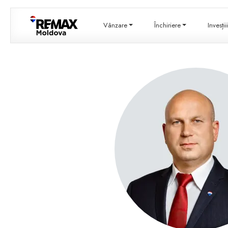
Vânzare
Închiriere
Invesți