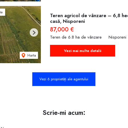
te
Teren agricol de vânzare – 6,8 hec
casă, Nisporeni
87,000 €
Next
Teren de 6.8 ha de vânzare
Nisporeni
Vezi mai multe detalii
Harta
Vezi 6 proprietăți ale agentului
Scrie-mi acum: