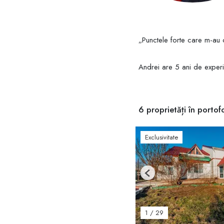
„Punctele forte care m-au 
Andrei are 5 ani de experie
6 proprietăți în portofo
Exclusivitate
Previous
1
/
29