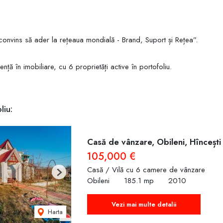
convins să ader la rețeaua mondială - Brand, Suport și Rețea”.
nță în imobiliare, cu 6 proprietăți active în portofoliu.
liu:
Casă de vânzare, Obileni, Hîncești 
105,000 €
Casă / Vilă cu 6 camere de vânzare
Next
Obileni
185.1 mp
2010
Vezi mai multe detalii
Harta