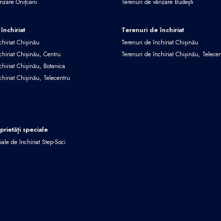
ânzare Onițcani
Terenuri de vânzare Budești
închiriat
Terenuri de închiriat
chiriat Chișinău
Terenuri de închiriat Chișinău
chiriat Chișinău, Centru
Terenuri de închiriat Chișinău, Telece
chiriat Chișinău, Botanica
chiriat Chișinău, Telecentru
oprietăți speciale
iale de închiriat Step-Soci