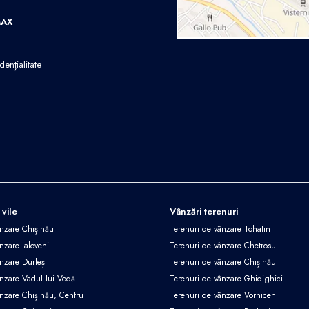
MAX
dențialitate
 vile
Vânzări terenuri
ânzare Chișinău
Terenuri de vânzare Tohatin
nzare Ialoveni
Terenuri de vânzare Chetrosu
nzare Durlești
Terenuri de vânzare Chișinău
ânzare Vadul lui Vodă
Terenuri de vânzare Ghidighici
ânzare Chișinău, Centru
Terenuri de vânzare Vorniceni