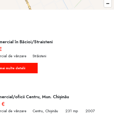
ercial în Băcioi/Straisteni
€
rcial de vânzare
Străisteni
mai multe detalii
ercial/oficii Centru, Mun. Chișinău
 €
rcial de vânzare
Centru, Chișinău
231 mp
2007