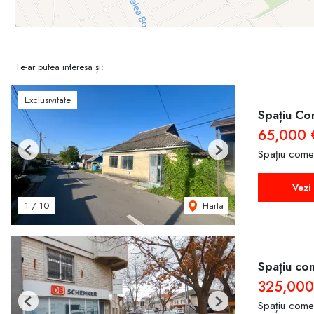
Te-ar putea interesa și:
Exclusivitate
Spațiu Com
65,000 
Spațiu come
Previous
Next
Vezi 
Harta
1
/
10
Spațiu com
325,000
Spațiu come
Previous
Next