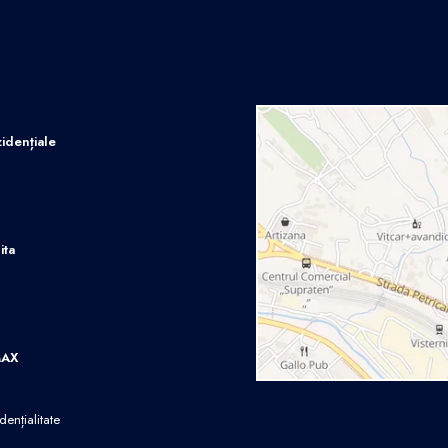
idențiale
ita
MAX
dențialitate