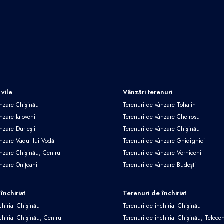
 vile
Vânzări terenuri
ânzare Chișinău
Terenuri de vânzare Tohatin
nzare Ialoveni
Terenuri de vânzare Chetrosu
nzare Durlești
Terenuri de vânzare Chișinău
ânzare Vadul lui Vodă
Terenuri de vânzare Ghidighici
ânzare Chișinău, Centru
Terenuri de vânzare Vorniceni
ânzare Onițcani
Terenuri de vânzare Budești
închiriat
Terenuri de închiriat
chiriat Chișinău
Terenuri de închiriat Chișinău
chiriat Chișinău, Centru
Terenuri de închiriat Chișinău, Telece