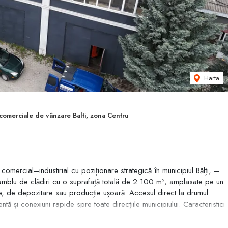
Harta
 comerciale de vânzare Balti, zona Centru
comercial–industirial cu poziționare strategică în municipiul Bălți, –
nsamblu de clădiri cu o suprafață totală de 2 100 m², amplasate pe un
ice, de depozitare sau producție ușoară. Accesul direct la drumul
entă și conexiuni rapide spre toate direcțiile municipiului. Caracteristici
stinație actuală: spații comerciale, depozitare, posibil producție •