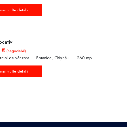
mai multe detalii
ocativ
0 €
(negociabil)
rcial de vânzare
Botanica, Chișinău
260 mp
mai multe detalii