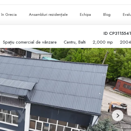
ii în Grecia
Ansambluri rezidențiale
Echipa
Blog
Evalu
ID CP3115541
Spațiu comercial de vânzare
Centru, Balti
2,000 mp
2004
Next