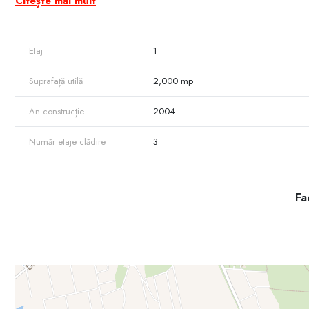
Citește mai mult
Acces direct la strada Ștefan cel Mare și Sfânt – trafic intens, zon
apă, canalizare) • Curte largă, potrivită pentru logistică, parcare
reamenajare în funcție de necesitățile noului proprietar Avantaje co
Etaj
1
comerț en-gros, service-uri auto, logistică sau producție. • Supraf
Potrivit pentru investitori care caută o proprietate cu randament ridi
Suprafață utilă
2,000 mp
reprezintă un nod regional major, cu cerere stabilă pe segmentul indu
comercial sau showroom • Spații de producție • Parc industrial • Rețe
An construcție
2004
Număr etaje clădire
3
Fac