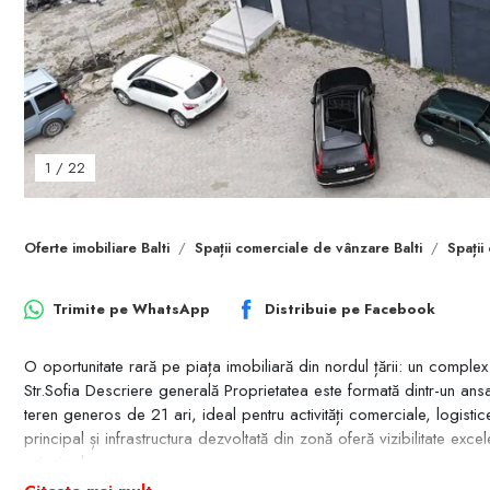
1
/
22
Oferte imobiliare Balti
Spații comerciale de vânzare Balti
Spații
Trimite pe
WhatsApp
Distribuie pe
Facebook
O oportunitate rară pe piața imobiliară din nordul țării: un complex 
Str.Sofia Descriere generală Proprietatea este formată dintr-un a
teren generos de 21 ari, ideal pentru activități comerciale, logist
principal și infrastructura dezvoltată din zonă oferă vizibilitate excel
principale
• Suprafață totală construcții: 2 100 m² • Teren aferent: 21 ari • De