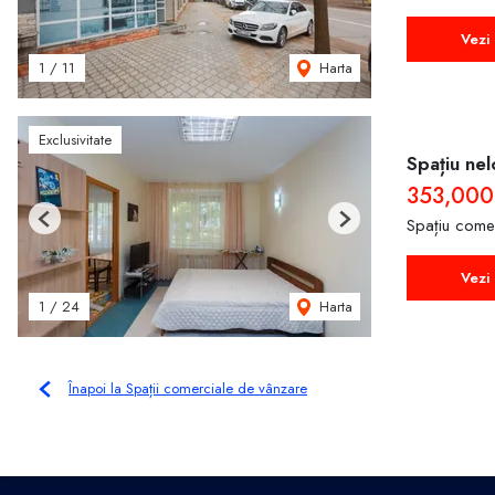
Vezi 
Harta
1
/
11
Exclusivitate
Spațiu nel
353,00
Spațiu come
Previous
Next
Vezi 
Harta
1
/
24
Înapoi la Spații comerciale de vânzare