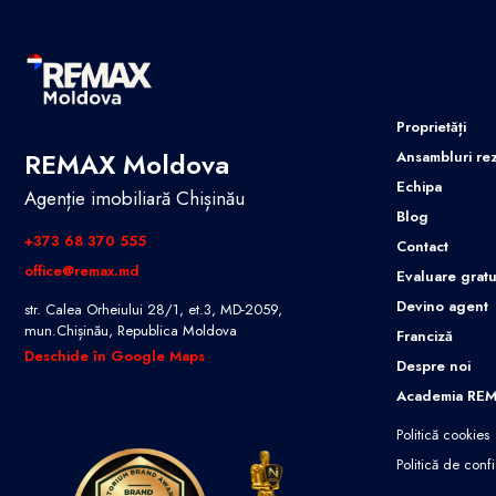
Proprietăți
REMAX Moldova
Ansambluri rez
Echipa
Agenție imobiliară Chișinău
Blog
+373 68 370 555
Contact
office@remax.md
Evaluare gratu
Devino agent
str. Calea Orheiului 28/1, et.3, MD-2059,
mun.Chișinău, Republica Moldova
Franciză
Deschide în Google Maps
Despre noi
Academia RE
Politică cookies
Politică de confi