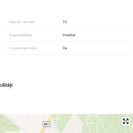
ă recunoscută pentru potențial comercial • Utilități complete (energie,
 camioane, încărcare/descărcare marfă • Clădiri cu potențial de
mpetitive • Locație premium pentru companii de distribuție, retail,
Număr camere
10
ață mare construită + teren care permite extindere sau reorganizare. •
cat, ușor de adaptat diverselor tipuri de afaceri. • Orașul Bălți
Disponibilitate
Imediat
strial-comercial. Utilizări posibile • Depozit logistic • Centru
a de retail / supermarket • Servicii auto, stație tehnică, distribuție
Construcție nouă
Da
ilități