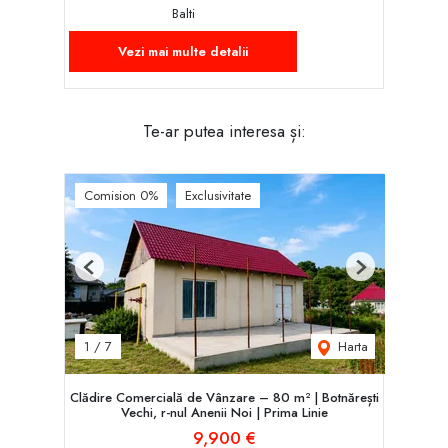
Balti
Vezi mai multe detalii
Te-ar putea interesa și:
Comision 0%
Exclusivitate
Previous
Next
Harta
1
/
7
Clădire Comercială de Vânzare – 80 m² | Botnărești
Vechi, r-nul Anenii Noi | Prima Linie
9,900 €