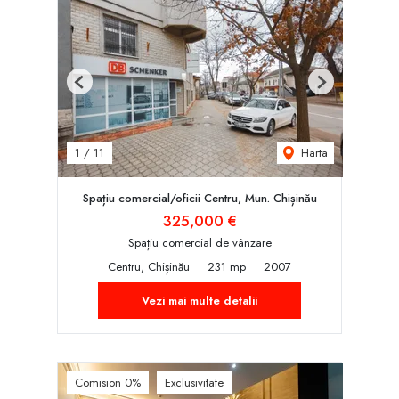
Previous
Next
Harta
1
/
11
Spațiu comercial/oficii Centru, Mun. Chișinău
325,000 €
Spațiu comercial de vânzare
Centru, Chișinău
231 mp
2007
Vezi mai multe detalii
Comision 0%
Exclusivitate