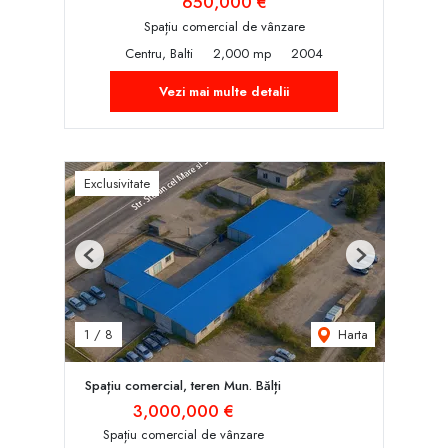
650,000 €
Spațiu comercial de vânzare
Centru, Balti
2,000 mp
2004
Vezi mai multe detalii
Exclusivitate
Previous
Next
Harta
1
/
8
Spațiu comercial, teren Mun. Bălți
3,000,000 €
Spațiu comercial de vânzare