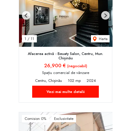
Previous
Next
Harta
1
/
11
Afacerea activă - Beuaty Salon, Centru, Mun.
Chișinău
26,900 €
(negociabil)
Spațiu comercial de vânzare
Centru, Chișinău
102 mp
2024
Vezi mai multe detalii
Comision 0%
Exclusivitate