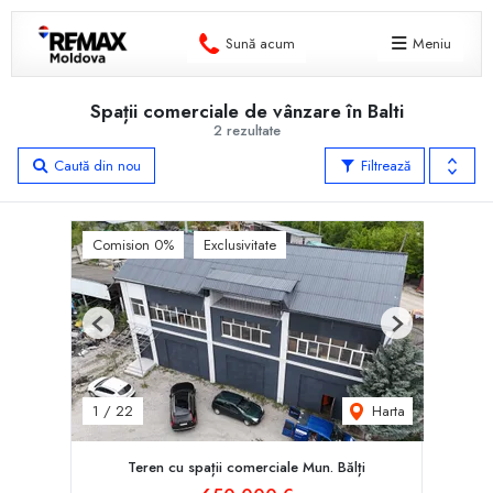
Sună acum
Meniu
Spații comerciale de vânzare în Balti
2 rezultate
Caută din nou
Filtrează
Comision 0%
Exclusivitate
Previous
Next
Harta
1
/
22
Teren cu spații comerciale Mun. Bălți