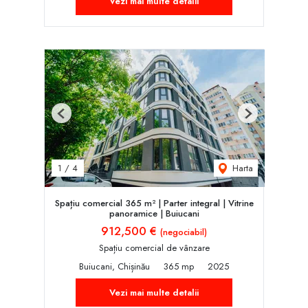
Vezi mai multe detalii
Previous
Next
Harta
1
/
4
Spațiu comercial 365 m² | Parter integral | Vitrine
panoramice | Buiucani
912,500 €
(negociabil)
Spațiu comercial de vânzare
Buiucani, Chișinău
365 mp
2025
Vezi mai multe detalii