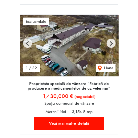
Exclusivitate
Previous
Next
Harta
1
/
32
Proprietate specială de vânzare ”Fabrică de
producere a medicamentelor de uz veterinar”
1,430,000 €
(negociabil)
Spațiu comercial de vânzare
Merenii Noi
3,154.8 mp
Vezi mai multe detalii