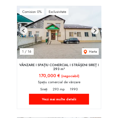
Comision 0%
Exclusivitate
Previous
Next
Harta
1
/
16
VÂNZARE I SPAȚIU COMERCIAL I STRĂȘENI SIREȚ I
293 m²
170,000 €
(negociabil)
Spațiu comercial de vânzare
Sireți
293 mp
1990
Vezi mai multe detalii