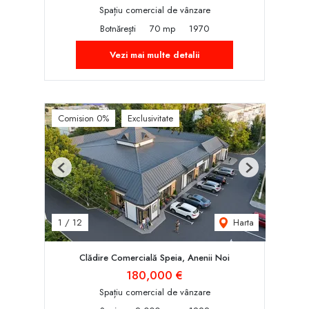
Spațiu comercial de vânzare
Botnărești
70 mp
1970
Vezi mai multe detalii
Comision 0%
Exclusivitate
Previous
Next
Harta
1
/
12
Clădire Comercială Speia, Anenii Noi
180,000 €
Spațiu comercial de vânzare