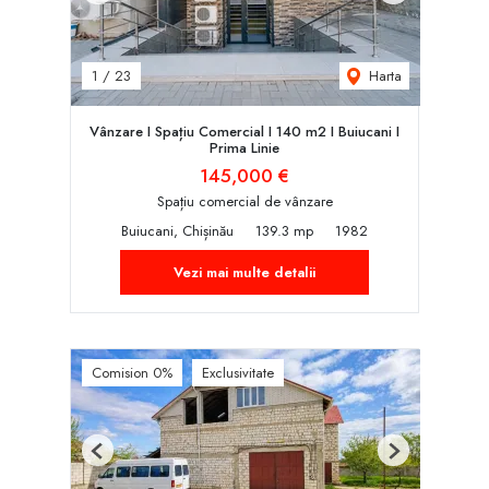
Harta
1
/
23
Vânzare I Spațiu Comercial I 140 m2 I Buiucani I
Prima Linie
145,000 €
Spațiu comercial de vânzare
Buiucani, Chișinău
139.3 mp
1982
Vezi mai multe detalii
Comision 0%
Exclusivitate
Previous
Next