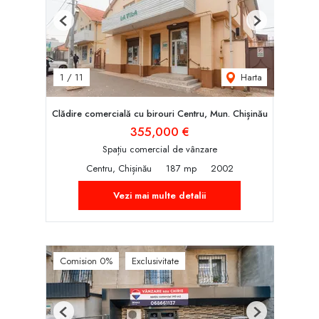
Previous
Next
Harta
1
/
11
Clădire comercială cu birouri Centru, Mun. Chișinău
355,000 €
Spațiu comercial de vânzare
Centru, Chișinău
187 mp
2002
Vezi mai multe detalii
Comision 0%
Exclusivitate
Previous
Next