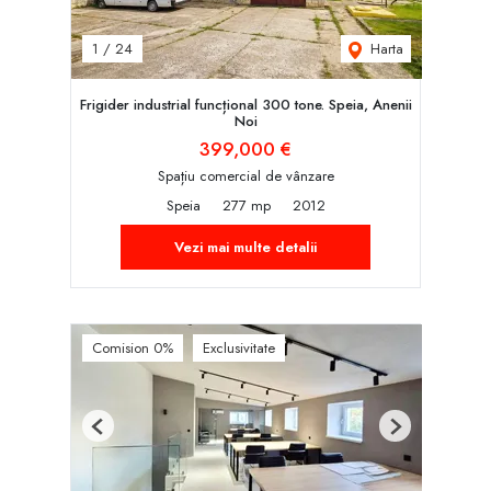
Harta
1
/
24
Frigider industrial funcțional 300 tone. Speia, Anenii
Noi
399,000 €
Spațiu comercial de vânzare
Speia
277 mp
2012
Vezi mai multe detalii
Comision 0%
Exclusivitate
Previous
Next