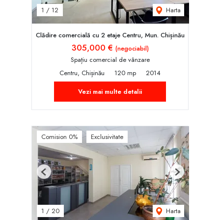
Harta
1
/
12
Clădire comercială cu 2 etaje Centru, Mun. Chișinău
305,000 €
(negociabil)
Spațiu comercial de vânzare
Centru, Chișinău
120 mp
2014
Vezi mai multe detalii
Comision 0%
Exclusivitate
Previous
Next
Harta
1
/
20