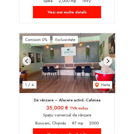
Speia
2,000 mp
1992
Vezi mai multe detalii
Comision 0%
Exclusivitate
Previous
Next
Harta
1
/
4
De vânzare – Afacere activă -Cafenea
35,000 €
TVA inclus
Spațiu comercial de vânzare
Buiucani, Chișinău
87 mp
2000