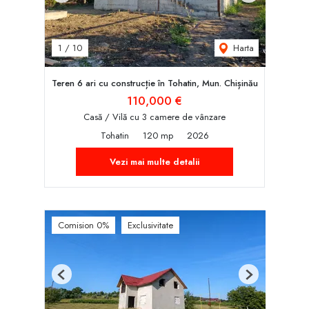
Harta
1
/
10
Teren 6 ari cu construcție în Tohatin, Mun. Chișinău
110,000 €
Casă / Vilă cu 3 camere de vânzare
Tohatin
120 mp
2026
Vezi mai multe detalii
Comision 0%
Exclusivitate
Previous
Next