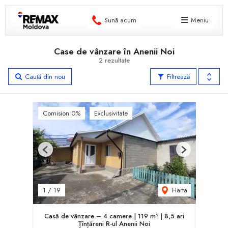
Sună acum
Meniu
Case de vânzare în Anenii Noi
2 rezultate
Caută din nou
Filtrează
Comision 0%
Exclusivitate
Previous
Next
Harta
1
/
19
Casă de vânzare – 4 camere | 119 m² | 8,5 ari
Țînțăreni R-ul Anenii Noi