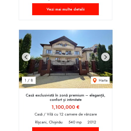
Vezi mai multe detalii
Previous
Next
Harta
1
/
8
Casă exclusivistă în zonă premium – eleganță,
confort și intimitate
1,100,000 €
Casă / Vilă cu 12 camere de vânzare
Rîșcani, Chișinău
540 mp
2012