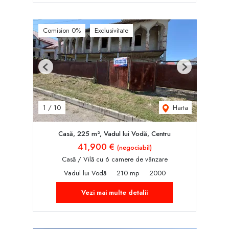
Comision 0%
Exclusivitate
Previous
Next
Harta
1
/
10
Casă, 225 m², Vadul lui Vodă, Centru
41,900 €
(negociabil)
Casă / Vilă cu 6 camere de vânzare
Vadul lui Vodă
210 mp
2000
Vezi mai multe detalii