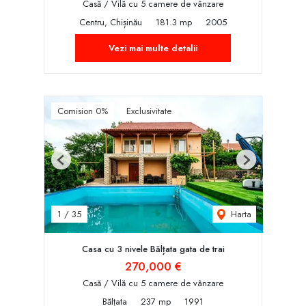
Casă / Vilă cu 5 camere de vânzare
Centru, Chișinău
181.3 mp
2005
Vezi mai multe detalii
Comision 0%
Exclusivitate
Previous
Next
Harta
1
/
35
Casa cu 3 nivele Bălțata gata de trai
270,000 €
Casă / Vilă cu 5 camere de vânzare
Bălțata
237 mp
1991