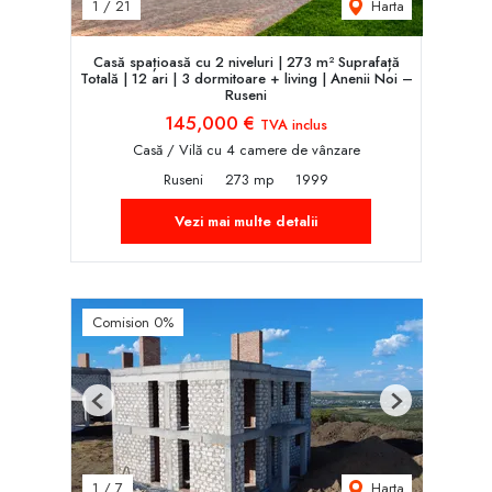
Harta
1
/
21
Casă spațioasă cu 2 niveluri | 273 m² Suprafață
Totală | 12 ari | 3 dormitoare + living | Anenii Noi –
Ruseni
145,000 €
TVA inclus
Casă / Vilă cu 4 camere de vânzare
Ruseni
273 mp
1999
Vezi mai multe detalii
Comision 0%
Previous
Next
Harta
1
/
7