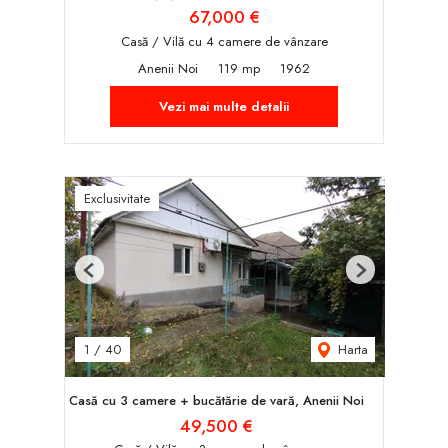
67,000 €
Casă / Vilă cu 4 camere de vânzare
Anenii Noi
119 mp
1962
Vezi mai multe detalii
Exclusivitate
Previous
Next
Harta
1
/
40
Casă cu 3 camere + bucătărie de vară, Anenii Noi
49,500 €