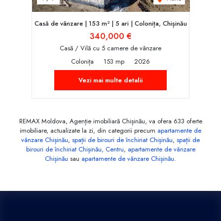
Casă de vânzare | 153 m² | 5 ari | Colonița, Chișinău
340,000 €
Casă / Vilă cu 5 camere de vânzare
Colonița
153 mp
2026
Vezi mai multe detalii
REMAX Moldova, Agenție imobiliară Chișinău, va ofera 633 oferte
imobiliare, actualizate la zi, din categorii precum
apartamente de
vânzare Chișinău
,
spații de birouri de închiriat Chișinău
,
spații de
birouri de închiriat Chișinău, Centru
,
apartamente de vânzare
Chișinău
sau
apartamente de vânzare Chișinău
.