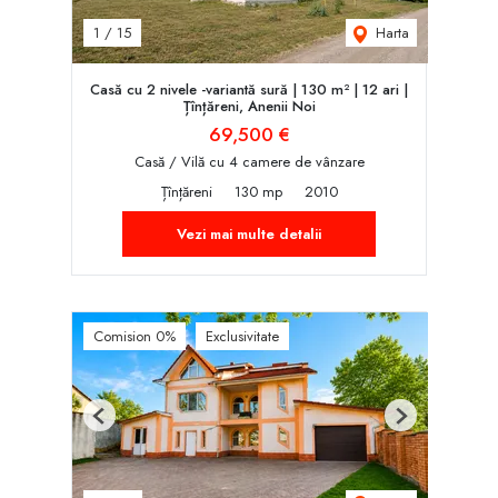
Harta
1
/
15
Casă cu 2 nivele -variantă sură | 130 m² | 12 ari |
Țînțăreni, Anenii Noi
69,500 €
Casă / Vilă cu 4 camere de vânzare
Țînțăreni
130 mp
2010
Vezi mai multe detalii
Comision 0%
Exclusivitate
Previous
Next