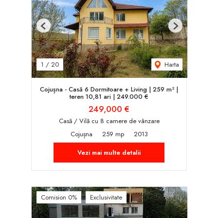
Previous
Next
Harta
1
/
20
Cojușna - Casă 6 Dormitoare + Living | 259 m² |
teren 10,81 ari | 249.000 €
249,000 €
Casă / Vilă cu 8 camere de vânzare
Cojușna
259 mp
2013
Vezi mai multe detalii
Comision 0%
Exclusivitate