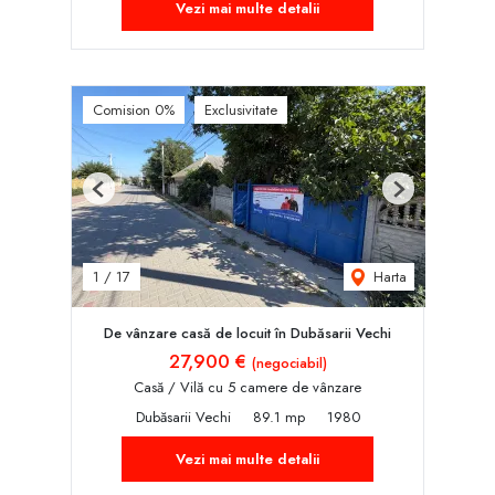
Vezi mai multe detalii
Comision 0%
Exclusivitate
Previous
Next
Harta
1
/
17
De vânzare casă de locuit în Dubăsarii Vechi
27,900 €
(negociabil)
Casă / Vilă cu 5 camere de vânzare
Dubăsarii Vechi
89.1 mp
1980
Vezi mai multe detalii