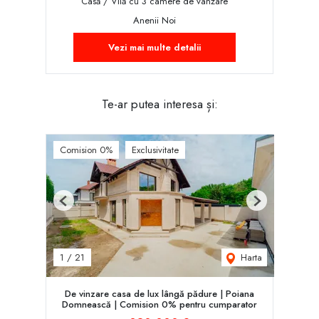
Casă / Vilă cu 3 camere de vânzare
Anenii Noi
Vezi mai multe detalii
Te-ar putea interesa și:
Comision 0%
Exclusivitate
Previous
Next
Harta
1
/
21
De vinzare casa de lux lângă pădure | Poiana
Domnească | Comision 0% pentru cumparator