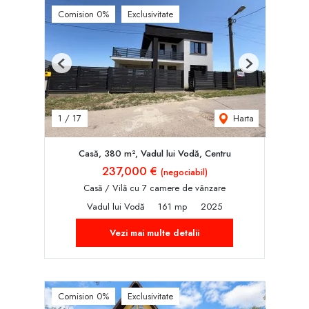
Comision 0%
Exclusivitate
Previous
Next
Harta
1
/
17
Casă, 380 m², Vadul lui Vodă, Centru
237,000 €
(negociabil)
Casă / Vilă cu 7 camere de vânzare
Vadul lui Vodă
161 mp
2025
Vezi mai multe detalii
Comision 0%
Exclusivitate