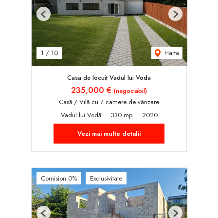
Previous
Next
Harta
1
/
10
Casa de locuit Vadul lui Voda
235,000 €
(negociabil)
Casă / Vilă cu 7 camere de vânzare
Vadul lui Vodă
330 mp
2020
Vezi mai multe detalii
Comision 0%
Exclusivitate
Previous
Next