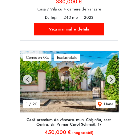
380,000 €
Casă / Vilă cu 4 camere de vânzare
Durlești
240 mp
2023
Vezi mai multe detalii
Comision 0%
Exclusivitate
Previous
Next
Harta
1
/
20
Casă premium de vânzare, mun. Chișinău, sect.
Centru, str. Primar Carol Schmidt, 17
450,000 €
(negociabil)