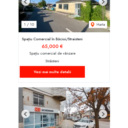
Previous
Next
Harta
1
/
10
Spațiu Comercial în Băcioi/Straisteni
65,000 €
Spațiu comercial de vânzare
Străisteni
Vezi mai multe detalii
Previous
Next