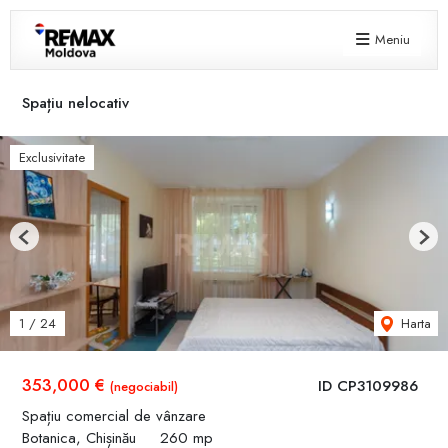
Meniu
Spațiu nelocativ
Exclusivitate
Previous
Next
Harta
1
/
24
353,000 €
ID CP3109986
(negociabil)
Spațiu comercial de vânzare
Botanica, Chișinău
260 mp