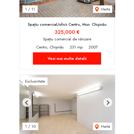
Harta
1
/
11
Spațiu comercial/oficii Centru, Mun. Chișinău
325,000 €
Spațiu comercial de vânzare
Centru, Chișinău
231 mp
2007
Vezi mai multe detalii
Exclusivitate
Previous
Next
Harta
1
/
10