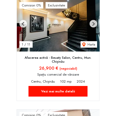
Comision 0%
Exclusivitate
Previous
Next
Harta
1
/
11
Afacerea activă - Beuaty Salon, Centru, Mun.
Chișinău
26,900 €
(negociabil)
Spațiu comercial de vânzare
Centru, Chișinău
102 mp
2024
Vezi mai multe detalii
Comision 0%
Exclusivitate