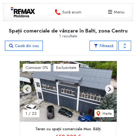
Sună acum
Meniu
Spații comerciale de vânzare în Balti, zona Centru
1 rezultate
Caută din nou
Filtrează
Comision 0%
Exclusivitate
Previous
Next
Harta
1
/
22
Teren cu spații comerciale Mun. Bălți