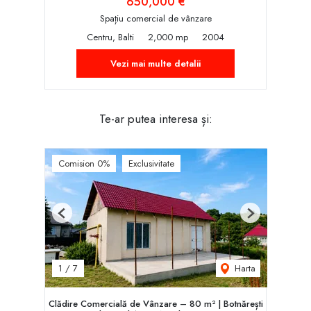
650,000 €
Spațiu comercial de vânzare
Centru, Balti
2,000 mp
2004
Vezi mai multe detalii
Te-ar putea interesa și:
Comision 0%
Exclusivitate
Previous
Next
Harta
1
/
7
Clădire Comercială de Vânzare – 80 m² | Botnărești