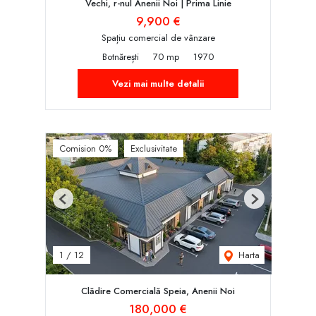
Vechi, r-nul Anenii Noi | Prima Linie
9,900 €
Spațiu comercial de vânzare
Botnărești
70 mp
1970
Vezi mai multe detalii
Comision 0%
Exclusivitate
Previous
Next
Harta
1
/
12
Clădire Comercială Speia, Anenii Noi
180,000 €