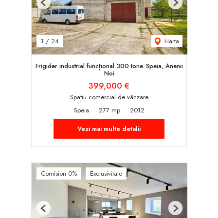
Previous
Next
Harta
1
/
24
Frigider industrial funcțional 300 tone. Speia, Anenii
Noi
399,000 €
Spațiu comercial de vânzare
Speia
277 mp
2012
Vezi mai multe detalii
Comision 0%
Exclusivitate
Previous
Next