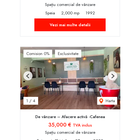
Spațiu comercial de vânzare
Speia
2,000 mp
1992
Vezi mai multe detalii
Comision 0%
Exclusivitate
Previous
Next
Harta
1
/
4
De vânzare – Afacere activă -Cafenea
35,000 €
TVA inclus
Spațiu comercial de vânzare