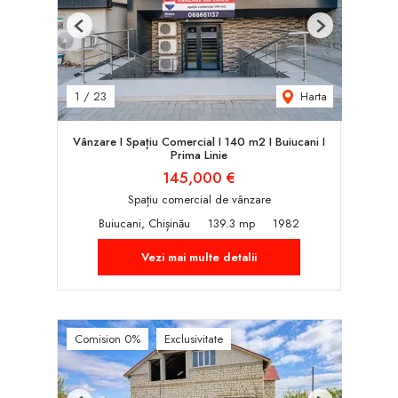
Previous
Next
Harta
1
/
23
Vânzare I Spațiu Comercial I 140 m2 I Buiucani I
Prima Linie
145,000 €
Spațiu comercial de vânzare
Buiucani, Chișinău
139.3 mp
1982
Vezi mai multe detalii
Comision 0%
Exclusivitate