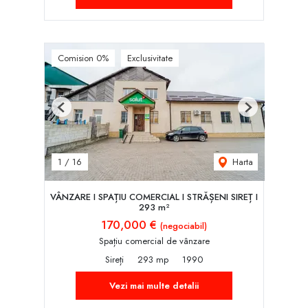
Comision 0%
Exclusivitate
Previous
Next
Harta
1
/
16
VÂNZARE I SPAȚIU COMERCIAL I STRĂȘENI SIREȚ I
293 m²
170,000 €
(negociabil)
Spațiu comercial de vânzare
Sireți
293 mp
1990
Vezi mai multe detalii