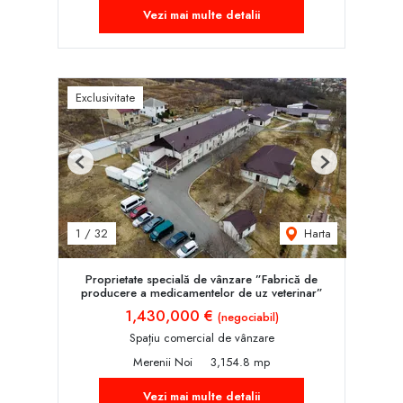
Vezi mai multe detalii
Exclusivitate
Previous
Next
Harta
1
/
32
Proprietate specială de vânzare ”Fabrică de
producere a medicamentelor de uz veterinar”
1,430,000 €
(negociabil)
Spațiu comercial de vânzare
Merenii Noi
3,154.8 mp
Vezi mai multe detalii