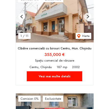
Previous
Next
Harta
1
/
11
Clădire comercială cu birouri Centru, Mun. Chișinău
355,000 €
Spațiu comercial de vânzare
Centru, Chișinău
187 mp
2002
Vezi mai multe detalii
Comision 0%
Exclusivitate