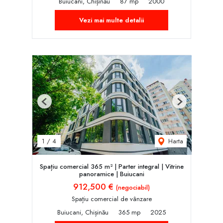
Buiucani, Chișinău
87 mp
2000
Vezi mai multe detalii
Previous
Next
Harta
1
/
4
Spațiu comercial 365 m² | Parter integral | Vitrine
panoramice | Buiucani
912,500 €
(negociabil)
Spațiu comercial de vânzare
Buiucani, Chișinău
365 mp
2025