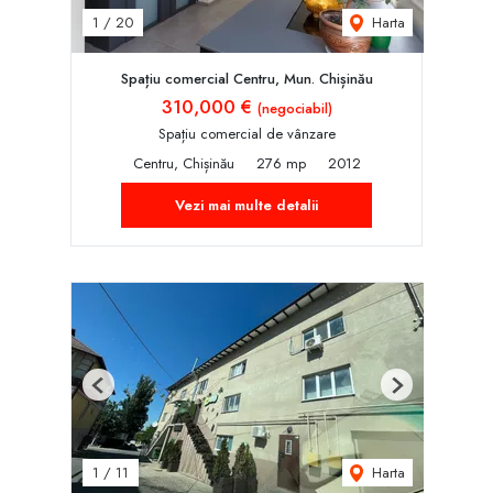
Harta
1
/
20
Spațiu comercial Centru, Mun. Chișinău
310,000 €
(negociabil)
Spațiu comercial de vânzare
Centru, Chișinău
276 mp
2012
Vezi mai multe detalii
Previous
Next
Harta
1
/
11