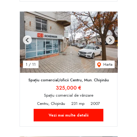
Previous
Next
Harta
1
/
11
Spațiu comercial/oficii Centru, Mun. Chișinău
325,000 €
Spațiu comercial de vânzare
Centru, Chișinău
231 mp
2007
Vezi mai multe detalii