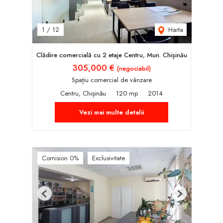
Harta
1
/
12
Clădire comercială cu 2 etaje Centru, Mun. Chișinău
305,000 €
(negociabil)
Spațiu comercial de vânzare
Centru, Chișinău
120 mp
2014
Vezi mai multe detalii
Comision 0%
Exclusivitate
Previous
Next