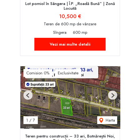
Lot pomiol în Sângera | Î.P. „Roadă Bună” | Zonă
Locuită
10,500 €
Teren de 600 mp de vânzare
Sîngera
600 mp
Vezi mai multe detalii
Comision 0%
Exclusivitate
Previous
Next
Harta
1
/
7
Teren pentru construcții – 33 ari, Botnăreștii Noi,