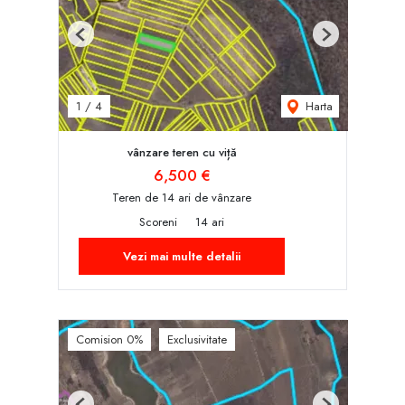
Previous
Next
Harta
1
/
4
vânzare teren cu viță
6,500 €
Teren de 14 ari de vânzare
Scoreni
14 ari
Vezi mai multe detalii
Comision 0%
Exclusivitate