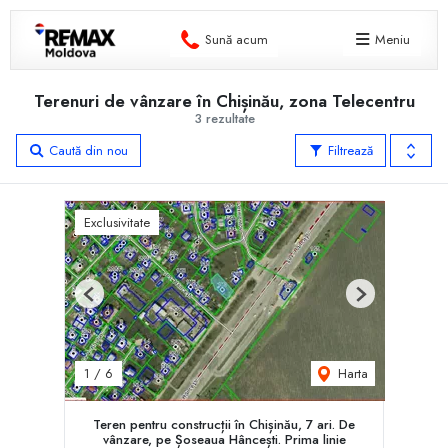
Sună acum
Meniu
Terenuri de vânzare în Chișinău, zona Telecentru
3 rezultate
Caută din nou
Filtrează
Exclusivitate
Previous
Next
Harta
1
/
6
Teren pentru construcții în Chișinău, 7 ari. De
vânzare, pe Șoseaua Hâncești. Prima linie