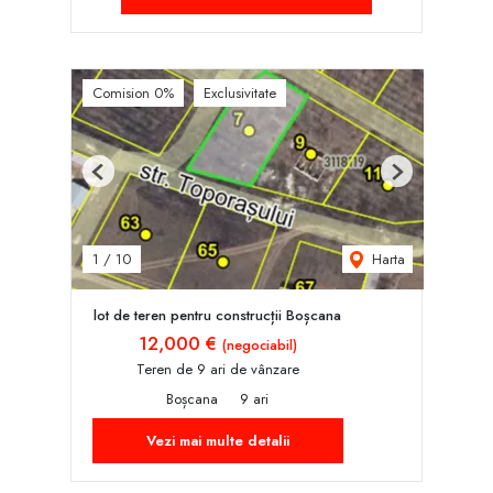
Comision 0%
Exclusivitate
Previous
Next
Harta
1
/
10
lot de teren pentru construcții Boșcana
12,000 €
(negociabil)
Teren de 9 ari de vânzare
Boșcana
9 ari
Vezi mai multe detalii