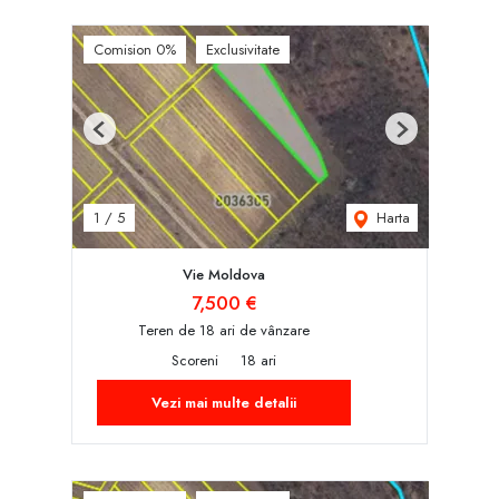
Comision 0%
Exclusivitate
Previous
Next
Harta
1
/
5
Vie Moldova
7,500 €
Teren de 18 ari de vânzare
Scoreni
18 ari
Vezi mai multe detalii