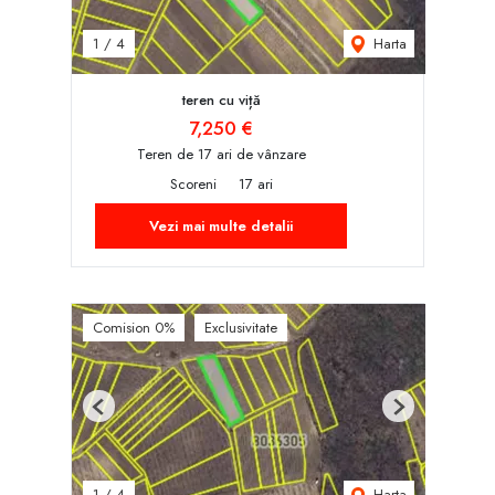
Harta
1
/
4
teren cu viță
7,250 €
Teren de 17 ari de vânzare
Scoreni
17 ari
Vezi mai multe detalii
Comision 0%
Exclusivitate
Previous
Next
Harta
1
/
4