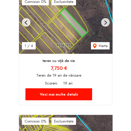
Comision 0%
Exclusivitate
Previous
Next
Harta
1
/
4
teren cu viță de vie
7,750 €
Teren de 19 ari de vânzare
Scoreni
19 ari
Vezi mai multe detalii
Comision 0%
Exclusivitate