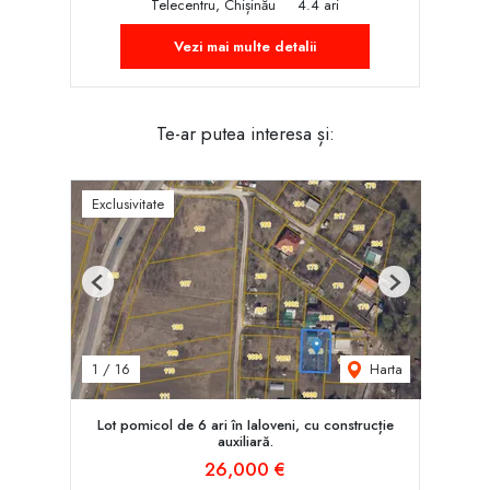
Telecentru, Chișinău
4.4 ari
Vezi mai multe detalii
Te-ar putea interesa și:
Exclusivitate
Previous
Next
Harta
1
/
16
Lot pomicol de 6 ari în Ialoveni, cu construcție
auxiliară.
26,000 €