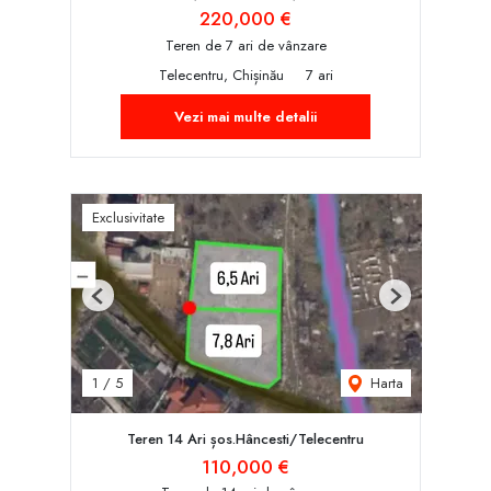
220,000 €
Teren de 7 ari de vânzare
Telecentru, Chișinău
7 ari
Vezi mai multe detalii
Exclusivitate
Previous
Next
Harta
1
/
5
Teren 14 Ari șos.Hâncesti/Telecentru
110,000 €