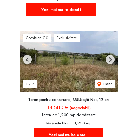
Vezi mai multe detalii
Comision 0%
Exclusivitate
Previous
Next
Harta
1
/
7
Teren pentru construcții, Mălăieștii Noi, 12 ari
18,500 €
(negociabil)
Teren de 1,200 mp de vânzare
Mălăieștii Noi
1,200 mp
Vezi mai multe detalii