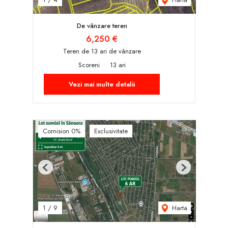
De vânzare teren
6,250 €
Teren de 13 ari de vânzare
Scoreni
13 ari
Vezi mai multe detalii
Comision 0%
Exclusivitate
Previous
Next
Harta
1
/
9