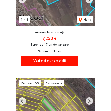
Previous
Next
Harta
1
/
4
vânzare teren cu viță
7,250 €
Teren de 17 ari de vânzare
Scoreni
17 ari
Vezi mai multe detalii
Comision 0%
Exclusivitate
Previous
Next