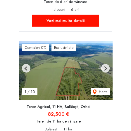
Teren de 6 ari de vânzare
Ialoveni
6 ari
Vezi mai multe detalii
Comision 0%
Exclusivitate
Previous
Next
Harta
1
/
10
Teren Agricol, 11 HA, Bulăiești, Orhei
82,500 €
Teren de 11 ha de vânzare
Bulăiești
11 ha