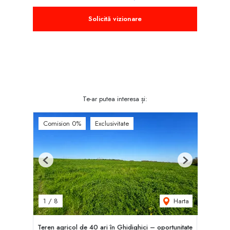
Solicită vizionare
Te-ar putea interesa și:
Comision 0%
Exclusivitate
Previous
Next
Harta
1
/
8
Teren agricol de 40 ari în Ghidighici – oportunitate