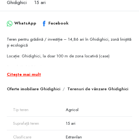
Ghidighici
15 ari
WhatsApp
Facebook
Teren pentru grădină / investiție – 14,86 ari în Ghidighici, zonă liniștită
și ecologică
Locație: Ghidighici, la doar 100 m de zona locativă (case)
Suprafață: 14,86 ari
Deschidere la drum: 16 m
Citește mai mult
Adâncime: 86 m
Formă: dreptunghiulară
Oferte imobiliare Ghidighici
Terenuri de vânzare Ghidighici
Destinație: teren pentru grădină (extravilan)
Acte: în regulă
Tip teren
Agricol
Acces:
Drum asfaltat până la aproximativ 200 m de teren
Suprafață teren
15 ari
Ultima porțiune – drum de țară
Accesibil în orice anotimp
Clasificare
Extravilan