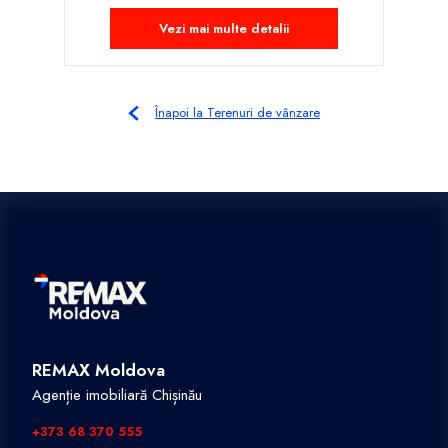
Vezi mai multe detalii
Înapoi la Terenuri de vânzare
REMAX Moldova
Agenție imobiliară Chișinău
+373 68 370 555