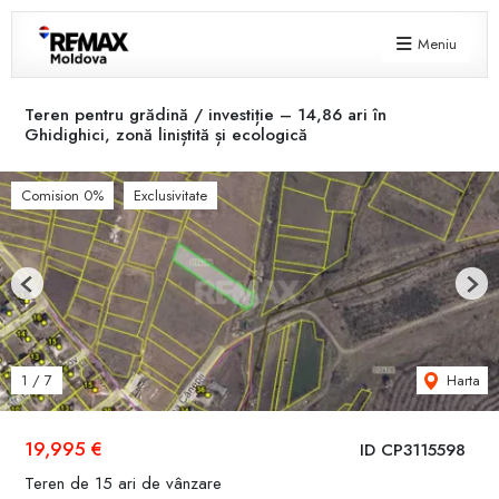
Meniu
Teren pentru grădină / investiție – 14,86 ari în
Ghidighici, zonă liniștită și ecologică
Comision 0%
Exclusivitate
Previous
Next
Harta
1
/
7
19,995 €
ID CP3115598
Teren de 15 ari de vânzare