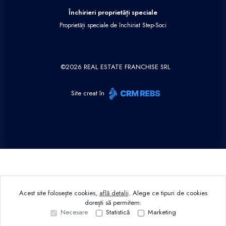
Închirieri proprietăți speciale
Proprietăți speciale de închiriat Step-Soci
©
2026
REAL ESTATE FRANCHISE SRL
Site creat în
Acest site folosește cookies,
află detalii
.
Alege ce tipuri de cookies
dorești să permitem:
Necesare
Statistică
Marketing