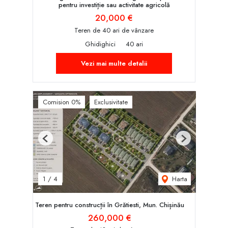
pentru investiție sau activitate agricolă
20,000 €
Teren de 40 ari de vânzare
Ghidighici
40 ari
Vezi mai multe detalii
Comision 0%
Exclusivitate
Previous
Next
Harta
1
/
4
Teren pentru construcții în Grătiesti, Mun. Chișinău
260,000 €