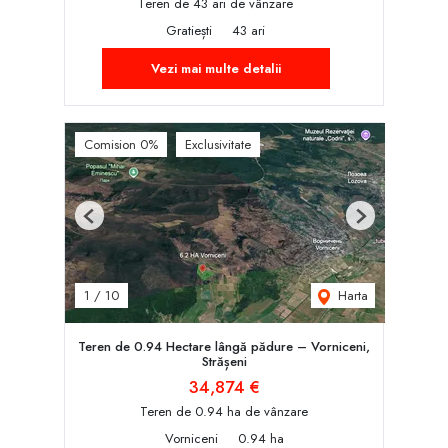
Teren de 43 ari de vânzare
Gratiești
43 ari
Vezi mai multe detalii
Comision 0%
Exclusivitate
Previous
Next
Harta
1
/
10
Teren de 0.94 Hectare lângă pădure – Vorniceni,
Strășeni
34,874 €
Teren de 0.94 ha de vânzare
Vorniceni
0.94 ha