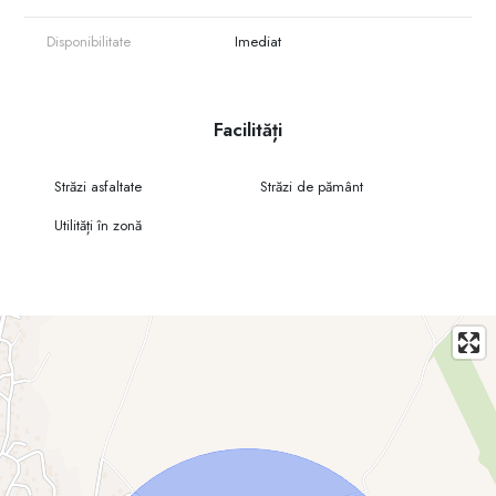
Utilități:
Curent, apă și gaz disponibile la aproximativ 100–150 m
Disponibilitate
Imediat
Avantaje:
Zonă ecologică și liniștită
Activitate agricolă în vecinătate
Facilități
Aproape de case (potențial de dezvoltare în timp)
Potrivit pentru grădină, livadă sau investiție
Străzi asfaltate
Străzi de pământ
Preț: 20.000 €
Utilități în zonă