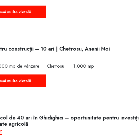
mai multe detalii
ru construcții – 10 ari | Chetrosu, Anenii Noi
,000 mp de vânzare
Chetrosu
1,000 mp
mai multe detalii
col de 40 ari în Ghidighici – oportunitate pentru investiț
tate agricolă
€