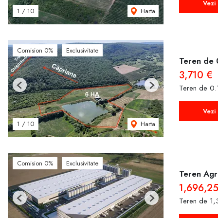
Vezi 
Harta
1
/
10
Comision 0%
Exclusivitate
Teren de 
3,710 €
Teren de 0.
Previous
Next
Vezi 
Harta
1
/
10
Comision 0%
Exclusivitate
Teren Agr
1,696,2
Teren de 1,
Previous
Next