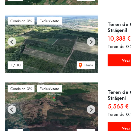
Comision 0%
Exclusivitate
Teren de 
Strășeni!
10,388 €
Previous
Next
Teren de 0.
Vezi 
Harta
1
/
10
Comision 0%
Exclusivitate
Teren de 
Strășeni
5,565 €
Previous
Next
Teren de 0.
Vezi 