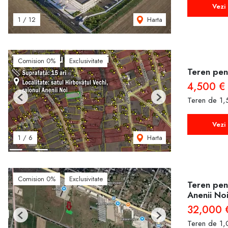
Vezi 
Harta
1
/
12
Comision 0%
Exclusivitate
Teren pent
4,500 €
Teren de 1
Previous
Next
Vezi 
Harta
1
/
6
Comision 0%
Exclusivitate
Teren pent
Anenii No
32,000 
Previous
Next
Teren de 1