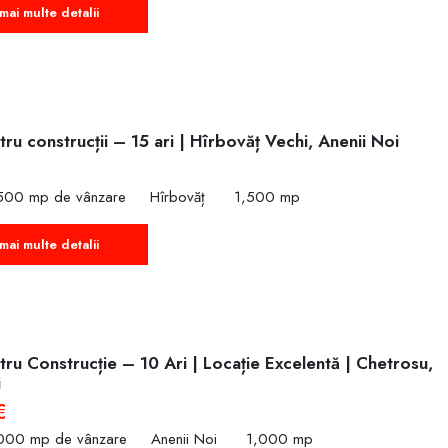
mai multe detalii
ru construcții – 15 ari | Hîrbovăț Vechi, Anenii Noi
,500 mp de vânzare
Hîrbovăț
1,500 mp
mai multe detalii
ru Construcție – 10 Ari | Locație Excelentă | Chetrosu,
i
€
,000 mp de vânzare
Anenii Noi
1,000 mp