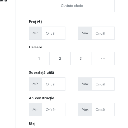
Preț (€)
Min
Max
Camere
1
2
3
4+
Suprafață utilă
Min
Max
An construcție
Min
Max
Etaj