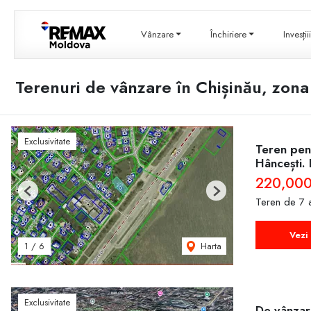
Vânzare
Închiriere
Invesți
Terenuri de vânzare în Chișinău, zona
Exclusivitate
Teren pent
Hâncești. 
220,000
Previous
Next
Teren de 7 
Vezi 
Harta
1
/
6
Exclusivitate
De vânzare