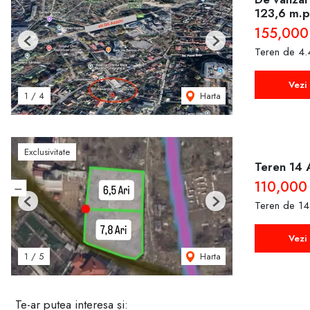
123,6 m.p
155,000
Previous
Next
Teren de 4.
Vezi 
Harta
1
/
4
Exclusivitate
Teren 14 
110,000
Teren de 14
Previous
Next
Vezi 
Harta
1
/
5
Te-ar putea interesa și: