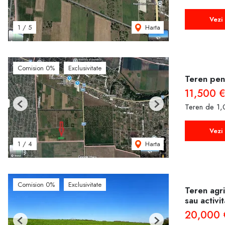
Vezi 
Harta
1
/
5
Comision 0%
Exclusivitate
Teren pent
11,500 €
Teren de 1
Previous
Next
Vezi 
Harta
1
/
4
Comision 0%
Exclusivitate
Teren agri
sau activi
20,000 
Previous
Next