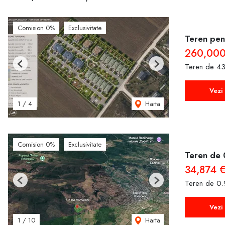
Comision 0%
Exclusivitate
Teren pent
260,000
Teren de 43
Previous
Next
Vezi 
Harta
1
/
4
Comision 0%
Exclusivitate
Teren de 
34,874 
Teren de 0.
Previous
Next
Vezi 
Harta
1
/
10