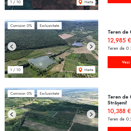
Harta
1
/
10
Comision 0%
Exclusivitate
Teren de 
12,985 €
Teren de 0.
Previous
Next
Vezi 
Harta
1
/
10
Comision 0%
Exclusivitate
Teren de 
Strășeni!
10,388 €
Previous
Next
Teren de 0.