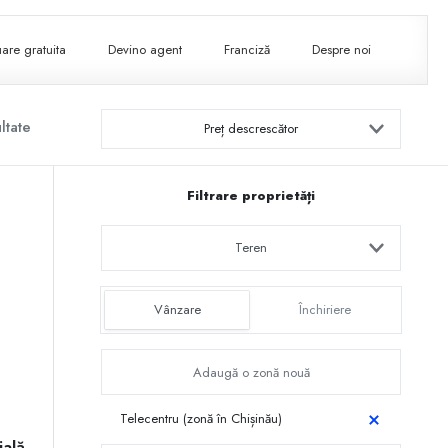
are gratuita
Devino agent
Franciză
Despre noi
ltate
Preț descrescător
Filtrare proprietăți
Teren
Vânzare
Închiriere
Telecentru (zonă în Chișinău)
ială