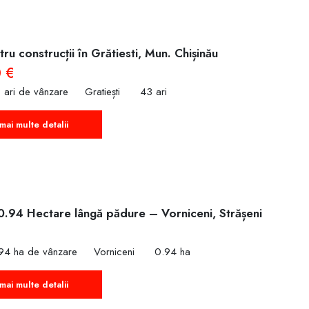
ru construcții în Grătiesti, Mun. Chișinău
 €
 ari de vânzare
Gratiești
43 ari
mai multe detalii
0.94 Hectare lângă pădure – Vorniceni, Strășeni
€
94 ha de vânzare
Vorniceni
0.94 ha
mai multe detalii