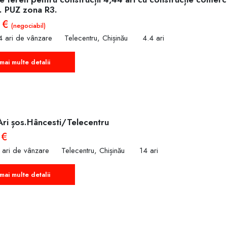
. PUZ zona R3.
 €
(negociabil)
4 ari de vânzare
Telecentru, Chișinău
4.4 ari
mai multe detalii
Ari șos.Hâncesti/Telecentru
 €
 ari de vânzare
Telecentru, Chișinău
14 ari
mai multe detalii