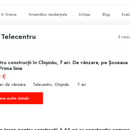
ii în Grecia
Ansambluri rezidențiale
Echipa
Blog
Evalu
 Telecentru
3 rezu
ru construcții în Chișinău, 7 ari. De vânzare, pe Șoseaua
Prima linie
 €
ari de vânzare
Telecentru, Chișinău
7 ari
mai multe detalii
 teren pentru construcții 4,44 ari cu construcție comerc