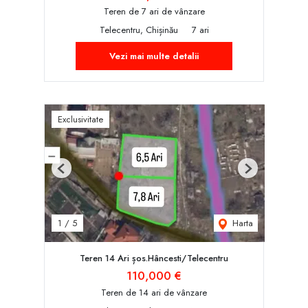
Teren de 7 ari de vânzare
Telecentru, Chișinău
7 ari
Vezi mai multe detalii
Exclusivitate
Previous
Next
Harta
1
/
5
Teren 14 Ari șos.Hâncesti/Telecentru
110,000 €
Teren de 14 ari de vânzare