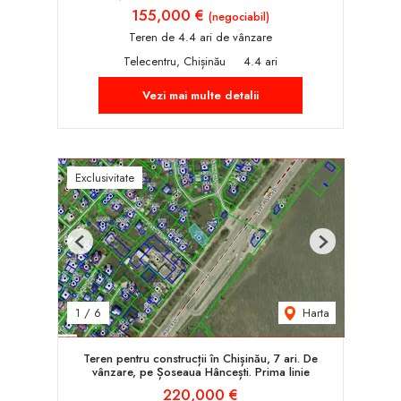
155,000 €
(negociabil)
Teren de 4.4 ari de vânzare
Telecentru, Chișinău
4.4 ari
Vezi mai multe detalii
Exclusivitate
Previous
Next
Harta
1
/
6
Teren pentru construcții în Chișinău, 7 ari. De
vânzare, pe Șoseaua Hâncești. Prima linie
220,000 €