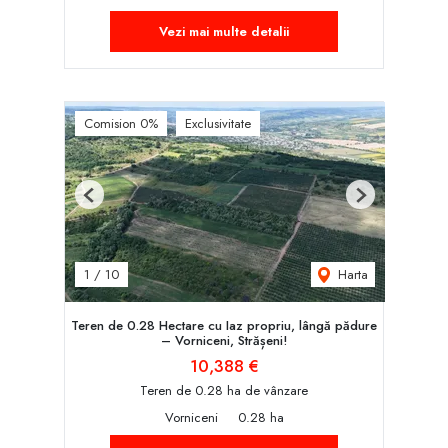
Vezi mai multe detalii
Comision 0%
Exclusivitate
Previous
Next
Harta
1
/
10
Teren de 0.28 Hectare cu Iaz propriu, lângă pădure
– Vorniceni, Strășeni!
10,388 €
Teren de 0.28 ha de vânzare
Vorniceni
0.28 ha