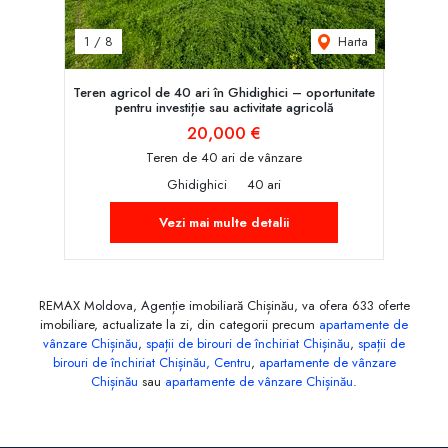
Harta
1
/
8
Teren agricol de 40 ari în Ghidighici – oportunitate
pentru investiție sau activitate agricolă
20,000 €
Teren de 40 ari de vânzare
Ghidighici
40 ari
Vezi mai multe detalii
REMAX Moldova, Agenție imobiliară Chișinău, va ofera 633 oferte
imobiliare, actualizate la zi, din categorii precum
apartamente de
vânzare Chișinău
,
spații de birouri de închiriat Chișinău
,
spații de
birouri de închiriat Chișinău, Centru
,
apartamente de vânzare
Chișinău
sau
apartamente de vânzare Chișinău
.