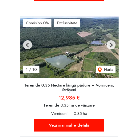
Comision 0%
Exclusivitate
Previous
Next
Harta
1
/
10
Teren de 0.35 Hectare lângă pădure – Vorniceni,
Strășeni
12,985 €
Teren de 0.35 ha de vânzare
Vorniceni
0.35 ha
Vezi mai multe detalii