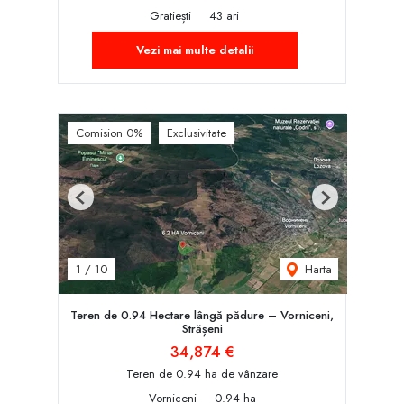
Gratiești
43 ari
Vezi mai multe detalii
Comision 0%
Exclusivitate
Previous
Next
Harta
1
/
10
Teren de 0.94 Hectare lângă pădure – Vorniceni,
Strășeni
34,874 €
Teren de 0.94 ha de vânzare
Vorniceni
0.94 ha