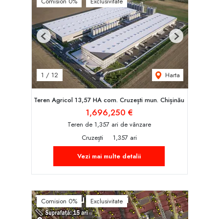
Comision 0%
Exclusivitate
Previous
Next
Harta
1
/
12
Teren Agricol 13,57 HA com. Cruzești mun. Chișinău
1,696,250 €
Teren de 1,357 ari de vânzare
Cruzești
1,357 ari
Vezi mai multe detalii
Comision 0%
Exclusivitate