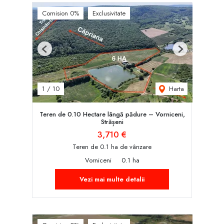
Comision 0%
Exclusivitate
Previous
Next
Harta
1
/
10
Teren de 0.10 Hectare lângă pădure – Vorniceni,
Strășeni
3,710 €
Teren de 0.1 ha de vânzare
Vorniceni
0.1 ha
Vezi mai multe detalii