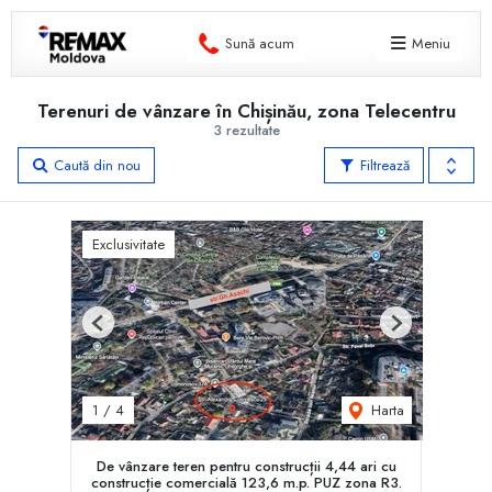
Sună acum
Meniu
Terenuri de vânzare în Chișinău, zona Telecentru
3 rezultate
Caută din nou
Filtrează
Exclusivitate
Previous
Next
Harta
1
/
4
De vânzare teren pentru construcții 4,44 ari cu
construcție comercială 123,6 m.p. PUZ zona R3.