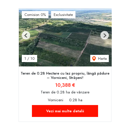
Comision 0%
Exclusivitate
Previous
Next
Harta
1
/
10
Teren de 0.28 Hectare cu Iaz propriu, lângă pădure
– Vorniceni, Strășeni!
10,388 €
Teren de 0.28 ha de vânzare
Vorniceni
0.28 ha
Vezi mai multe detalii