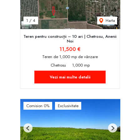
Harta
1
/
4
Teren pentru construcții – 10 ari | Chetrosu, Anenii
Noi
11,500 €
Teren de 1,000 mp de vânzare
Chetrosu
1,000 mp
Vezi mai multe detalii
Comision 0%
Exclusivitate
Previous
Next