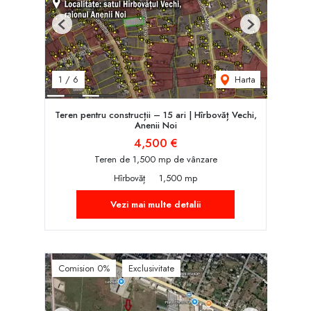
Previous
Next
Harta
1
/
6
Teren pentru construcții – 15 ari | Hîrbovăț Vechi,
Anenii Noi
4,500 €
Teren de 1,500 mp de vânzare
Hîrbovăț
1,500 mp
Vezi mai multe detalii
Comision 0%
Exclusivitate