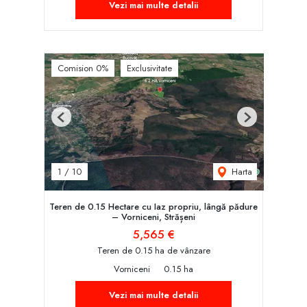
Vezi mai multe detalii
Comision 0%
Exclusivitate
Previous
Next
Harta
1
/
10
Teren de 0.15 Hectare cu Iaz propriu, lângă pădure
– Vorniceni, Strășeni
5,565 €
Teren de 0.15 ha de vânzare
Vorniceni
0.15 ha
Vezi mai multe detalii