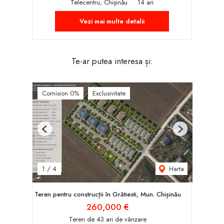
Telecentru, Chișinău
14 ari
Vezi mai multe detalii
Te-ar putea interesa și:
Comision 0%
Exclusivitate
Previous
Next
Harta
1
/
4
Teren pentru construcții în Grătiesti, Mun. Chișinău
260,000 €
Teren de 43 ari de vânzare