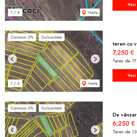
Vezi 
Harta
1
/
4
Comision 0%
Exclusivitate
teren cu v
7,250 €
Teren de 17
Previous
Next
Vezi 
Harta
1
/
4
Comision 0%
Exclusivitate
De vânzar
6,250 €
Teren de 13
Previous
Next