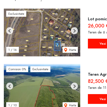
Exclusivitate
Lot pomico
26,000 
Teren de 6 
Previous
Next
Vezi 
Harta
1
/
16
Comision 0%
Exclusivitate
Teren Agri
82,500 
Teren de 11
Previous
Next
Vezi 
Harta
1
/
10