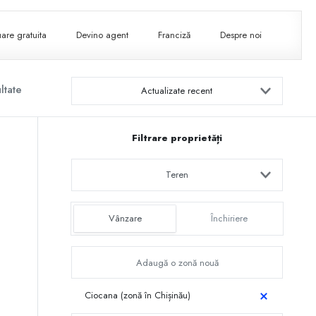
are gratuita
Devino agent
Franciză
Despre noi
ltate
Actualizate recent
Filtrare proprietăți
Teren
Vânzare
Închiriere
Ciocana (zonă în Chișinău)