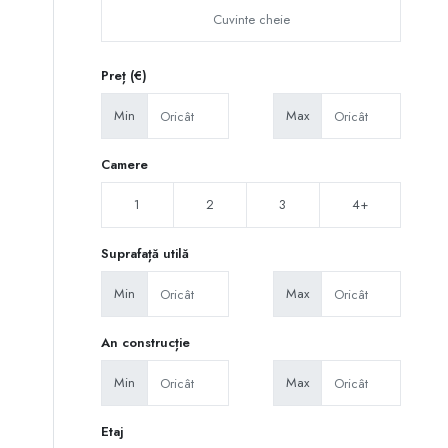
Preț (€)
Min
Max
Camere
1
2
3
4+
Suprafață utilă
Min
Max
An construcție
Min
Max
Etaj