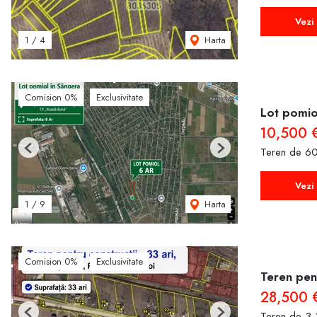
Vezi 
Harta
1
/
4
Comision 0%
Exclusivitate
Lot pomiol
10,500 
Teren de 6
Previous
Next
Vezi 
Harta
1
/
9
Comision 0%
Exclusivitate
Teren pent
28,500 
Teren de 3