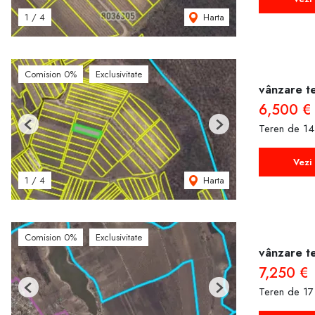
Harta
1
/
4
Comision 0%
Exclusivitate
vânzare te
6,500 €
Teren de 14
Previous
Next
Vezi 
Harta
1
/
4
Comision 0%
Exclusivitate
vânzare te
7,250 €
Teren de 17
Previous
Next