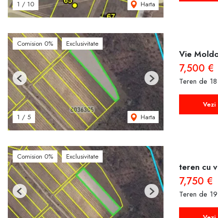
Harta
1
/
10
Comision 0%
Exclusivitate
Vie Mold
7,500 €
Teren de 18
Previous
Next
Vezi 
Harta
1
/
5
Comision 0%
Exclusivitate
teren cu v
7,750 €
Teren de 19
Previous
Next
Vezi 