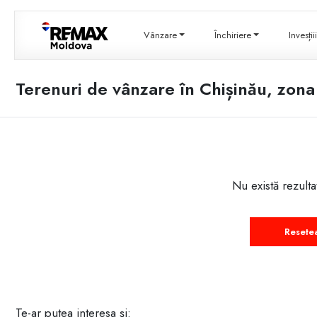
Vânzare
Închiriere
Invesți
Terenuri de vânzare în Chișinău, zon
Nu există rezulta
Resete
Te-ar putea interesa și: