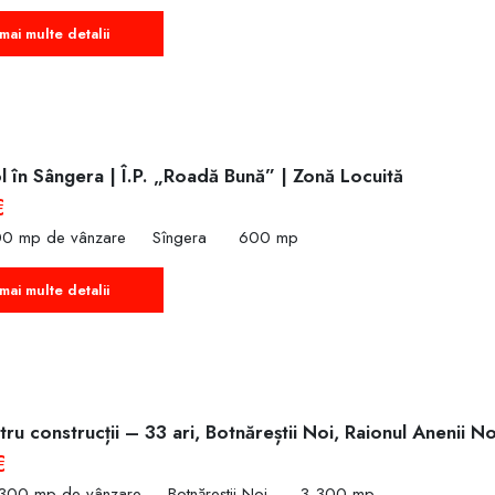
mai multe detalii
 în Sângera | Î.P. „Roadă Bună” | Zonă Locuită
€
00 mp de vânzare
Sîngera
600 mp
mai multe detalii
ru construcții – 33 ari, Botnăreștii Noi, Raionul Anenii No
€
,300 mp de vânzare
Botnăreștii Noi
3,300 mp