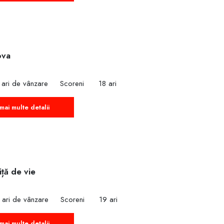
ova
 ari de vânzare
Scoreni
18 ari
mai multe detalii
iță de vie
 ari de vânzare
Scoreni
19 ari
mai multe detalii