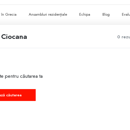
ii în Grecia
Ansambluri rezidențiale
Echipa
Blog
Evalu
a Ciocana
0 rezu
te pentru căutarea ta
ază căutarea