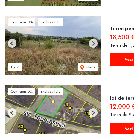
Comision 0%
Exclusivitate
Teren pent
18,500 
Teren de 1
Previous
Next
Vezi 
Harta
1
/
7
Comision 0%
Exclusivitate
lot de ter
12,000 
Teren de 9 
Previous
Next
Vezi 