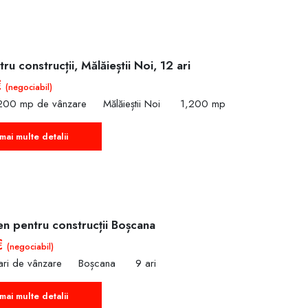
ru construcții, Mălăieștii Noi, 12 ari
€
(negociabil)
,200 mp de vânzare
Mălăieștii Noi
1,200 mp
mai multe detalii
en pentru construcții Boșcana
€
(negociabil)
ari de vânzare
Boșcana
9 ari
mai multe detalii