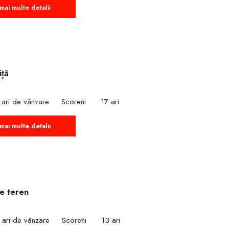
mai multe detalii
iță
 ari de vânzare
Scoreni
17 ari
mai multe detalii
e teren
 ari de vânzare
Scoreni
13 ari