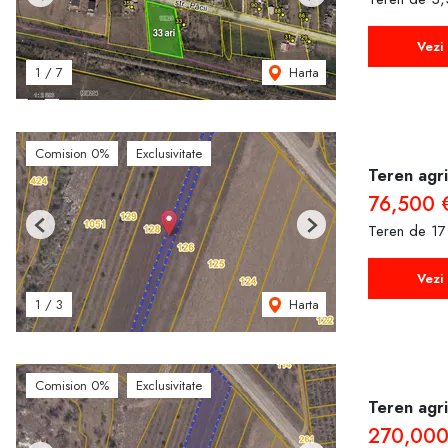
Previous
Next
Vezi 
Harta
1
/
7
Comision 0%
Exclusivitate
Teren agri
76,500 
Teren de 17
Previous
Next
Vezi 
Harta
1
/
3
Comision 0%
Exclusivitate
Teren agri
270,00