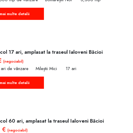
mai multe detalii
col 17 ari, amplasat la traseul Ialoveni Băcioi
€
(negociabil)
 ari de vânzare
Mileștii Mici
17 ari
mai multe detalii
col 60 ari, amplasat la traseul Ialoveni Băcioi
0 €
(negociabil)