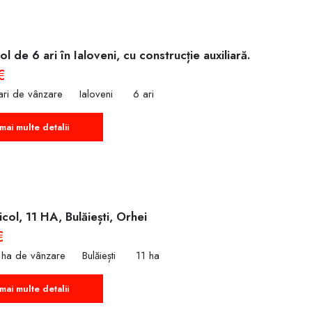
l de 6 ari în Ialoveni, cu construcție auxiliară.
€
ari de vânzare
Ialoveni
6 ari
mai multe detalii
col, 11 HA, Bulăiești, Orhei
€
 ha de vânzare
Bulăiești
11 ha
mai multe detalii