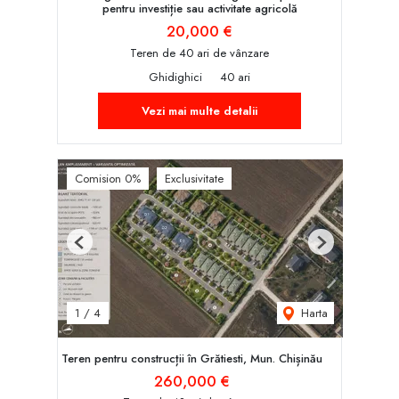
pentru investiție sau activitate agricolă
20,000 €
Teren de 40 ari de vânzare
Ghidighici
40 ari
Vezi mai multe detalii
Comision 0%
Exclusivitate
Previous
Next
Harta
1
/
4
Teren pentru construcții în Grătiesti, Mun. Chișinău
260,000 €