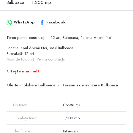
Bulboaca
1,200 mp
WhatsApp
Facebook
Teren pentru construcții – 12 ari, Bulboaca, Raionul Anenii Noi
Locație: r-nul Anenii Noi, satul Bulboaca
Suprafață: 12 ari
Mod de folosință: Pentru construcții
Deschidere la drum: 21 m
Adâncime: 60 m
Citește mai mult
Acces direct la traseul R2, la doar 260 m
Oferte imobiliare Bulboaca
Terenuri de vânzare Bulboaca
Preț: 4.500 €
Vă oferim un teren cu suprafața de 12 ari, situat într-o zonă liniștită, dar
aflată în plin proces de dezvoltare, perfect pentru construcții rezidențiale
Tip teren
Construcții
sau investiții. Terenul este ușor în pantă și nu are construcții existente.
Suprafață teren
1,200 mp
Locație convenabilă:
– Acces direct la traseul R2, la doar 260 m
– La doar 10 km de Anenii Noi și 40 km de Chișinău
Clasificare
Intravilan