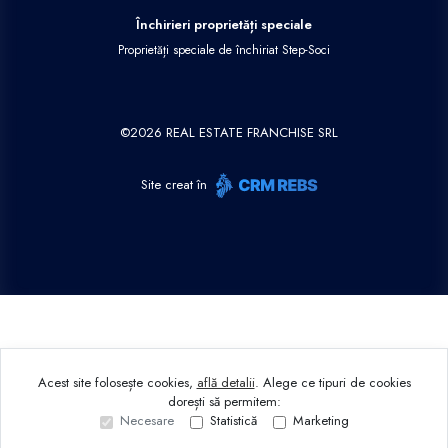
Închirieri proprietăți speciale
Proprietăți speciale de închiriat Step-Soci
©
2026
REAL ESTATE FRANCHISE SRL
Site creat în
Acest site folosește cookies,
află detalii
.
Alege ce tipuri de cookies
dorești să permitem:
Necesare
Statistică
Marketing