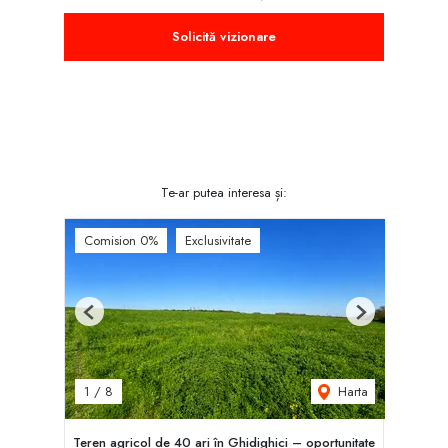
Solicită vizionare
Te-ar putea interesa și:
Comision 0%
Exclusivitate
Previous
Next
Harta
1
/
8
Teren agricol de 40 ari în Ghidighici – oportunitate