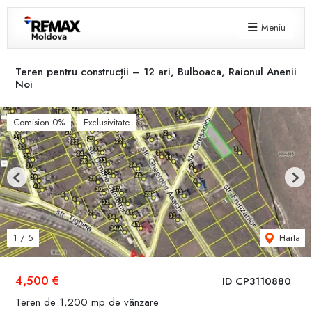
Meniu
Teren pentru construcții – 12 ari, Bulboaca, Raionul Anenii
Noi
Comision 0%
Exclusivitate
Previous
Next
Harta
1
/
5
4,500 €
ID CP3110880
Teren de 1,200 mp de vânzare