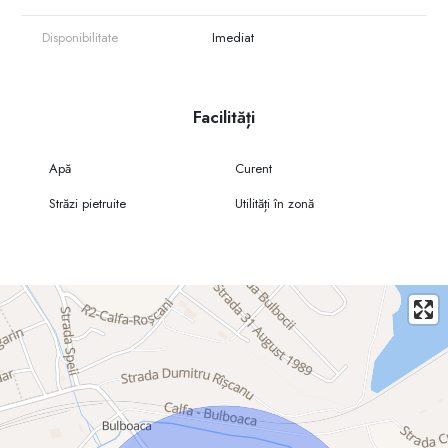
Terenul este disponibilă pentru vizionare, iar pentru mai multe detalii vă
Disponibilitate
Imediat
invităm să ne contactați.
Facilități
Apă
Curent
Străzi pietruite
Utilități în zonă