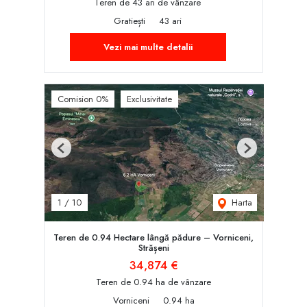
Teren de 43 ari de vânzare
Gratiești
43 ari
Vezi mai multe detalii
Comision 0%
Exclusivitate
Previous
Next
Harta
1
/
10
Teren de 0.94 Hectare lângă pădure – Vorniceni,
Strășeni
34,874 €
Teren de 0.94 ha de vânzare
Vorniceni
0.94 ha