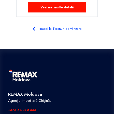
Vezi mai multe detalii
Înapoi la Terenuri de vânzare
REMAX Moldova
Agenție imobiliară Chișinău
+373 68 370 555