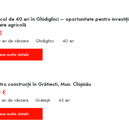
col de 40 ari în Ghidighici – oportunitate pentru investiț
tate agricolă
€
 ari de vânzare
Ghidighici
40 ari
mai multe detalii
ru construcții în Grătiesti, Mun. Chișinău
 €
 ari de vânzare
Gratiești
43 ari
mai multe detalii