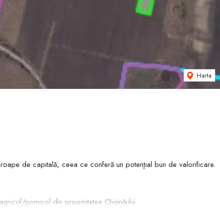
Harta
proape de capitală, ceea ce conferă un potenţial bun de valorificare.
agricol/pomicol din proximitatea Chișinăului.