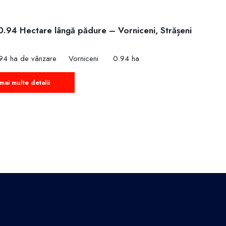
0.94 Hectare lângă pădure – Vorniceni, Strășeni
€
94 ha de vânzare
Vorniceni
0.94 ha
mai multe detalii