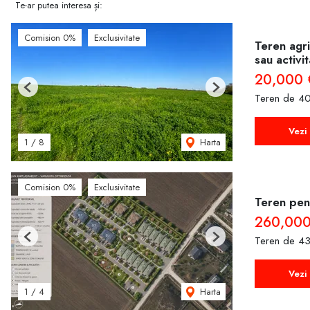
Te-ar putea interesa și:
Comision 0%
Exclusivitate
Teren agri
sau activi
20,000 
Previous
Next
Teren de 40
Vezi 
Harta
1
/
8
Comision 0%
Exclusivitate
Teren pent
260,000
Teren de 43
Previous
Next
Vezi 
Harta
1
/
4