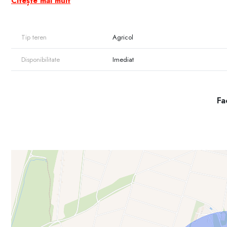
Citește mai mult
Tip teren
Agricol
Disponibilitate
Imediat
Fac