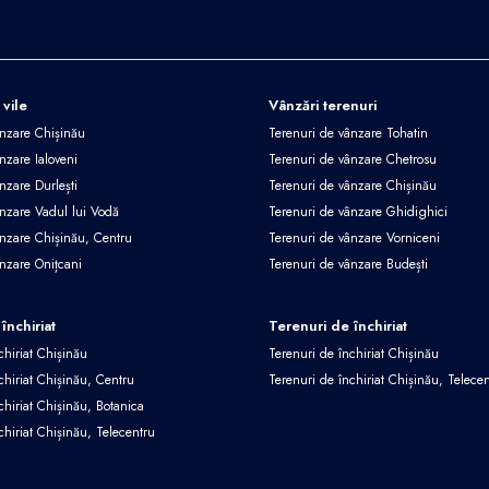
 vile
Vânzări terenuri
ânzare Chișinău
Terenuri de vânzare Tohatin
nzare Ialoveni
Terenuri de vânzare Chetrosu
nzare Durlești
Terenuri de vânzare Chișinău
ânzare Vadul lui Vodă
Terenuri de vânzare Ghidighici
ânzare Chișinău, Centru
Terenuri de vânzare Vorniceni
ânzare Onițcani
Terenuri de vânzare Budești
închiriat
Terenuri de închiriat
chiriat Chișinău
Terenuri de închiriat Chișinău
chiriat Chișinău, Centru
Terenuri de închiriat Chișinău, Telece
chiriat Chișinău, Botanica
chiriat Chișinău, Telecentru