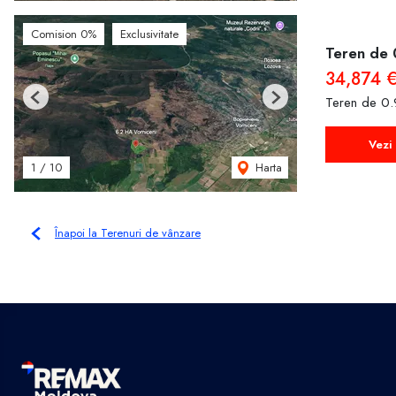
Comision 0%
Exclusivitate
Teren de 
34,874 
Teren de 0.
Previous
Next
Vezi 
Harta
1
/
10
Înapoi la Terenuri de vânzare