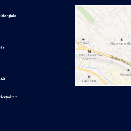
idențiale
ita
MAX
dențialitate