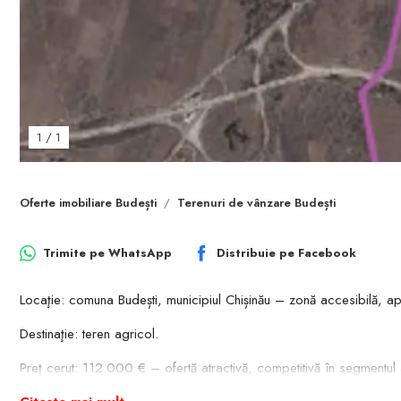
1
/
1
Oferte imobiliare Budești
Terenuri de vânzare Budești
Trimite pe
WhatsApp
Distribuie pe
Facebook
Locaţie: comuna Budești, municipiul Chișinău – zonă accesibilă, a
Destinaţie: teren agricol.
Preţ cerut: 112.000 € – ofertă atractivă, competitivă în segmentul 