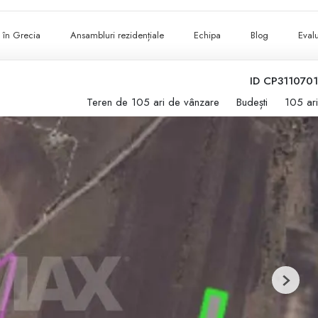
ii în Grecia
Ansambluri rezidențiale
Echipa
Blog
Evalu
ID CP3110701
Teren de 105 ari de vânzare
Budești
105 ari
Next