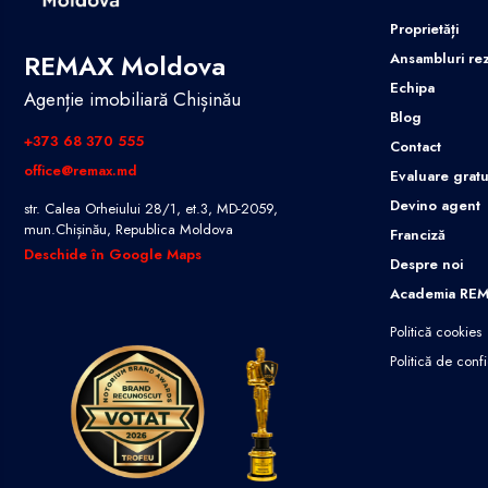
Proprietăți
REMAX Moldova
Ansambluri rez
Echipa
Agenție imobiliară Chișinău
Blog
+373 68 370 555
Contact
office@remax.md
Evaluare gratu
Devino agent
str. Calea Orheiului 28/1, et.3, MD-2059,
mun.Chișinău, Republica Moldova
Franciză
Deschide în Google Maps
Despre noi
Academia RE
Politică cookies
Politică de confi