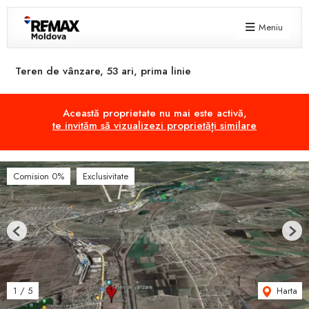
Meniu
Teren de vânzare, 53 ari, prima linie
Această proprietate nu mai este activă,
te invităm să vizualizezi proprietăți similare
Comision 0%
Exclusivitate
Previous
Next
Harta
1
/
5