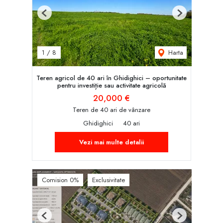
Previous
Next
Harta
1
/
8
Teren agricol de 40 ari în Ghidighici – oportunitate
pentru investiție sau activitate agricolă
20,000 €
Teren de 40 ari de vânzare
Ghidighici
40 ari
Vezi mai multe detalii
Comision 0%
Exclusivitate
Previous
Next