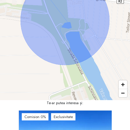
Te-ar putea interesa și:
Comision 0%
Exclusivitate