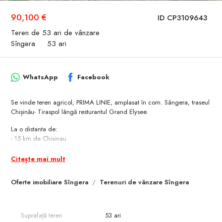
90,100 €
ID CP3109643
Teren de 53 ari de vânzare
Sîngera
53 ari
WhatsApp
Facebook
Se vinde teren agricol, PRIMA LINIE, amplasat în com. Sângera, traseul
Chișinău- Tiraspol lângă resturantul Grand Elysee.
La o distanta de:
- 15 km de Chisinau
-5 km de Aeroportul International Chisinau
Citește mai mult
Suprafața totală: 53 ari cu ieșire directă la traseu.
Caracteristici:
Oferte imobiliare Sîngera
Terenuri de vânzare Sîngera
- terenul este drept;
- în apropiere sunt comunicațiile;
- aproape de traseu;
- drum asfaltat.
Suprafață teren
53 ari