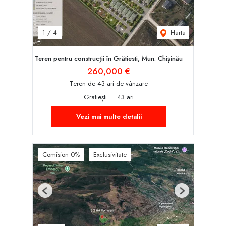
Harta
1
/
4
Teren pentru construcții în Grătiesti, Mun. Chișinău
260,000 €
Teren de 43 ari de vânzare
Gratiești
43 ari
Vezi mai multe detalii
Comision 0%
Exclusivitate
Previous
Next