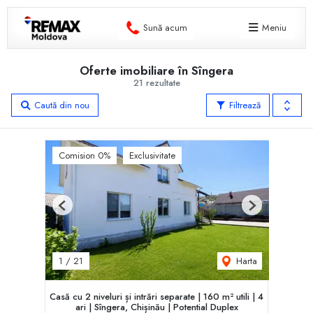
Sună acum
Meniu
Oferte imobiliare în Sîngera
21 rezultate
Caută din nou
Filtrează
Comision 0%
Exclusivitate
Previous
Next
Harta
1
/
21
Casă cu 2 niveluri și intrări separate | 160 m² utili | 4
ari | Sîngera, Chișinău | Potent‌ial Duplex