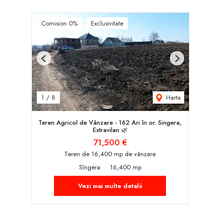
Comision 0%
Exclusivitate
Previous
Next
Harta
1
/
8
Teren Agricol de Vânzare - 162 Ari în or. Singera,
Extravilan 🌿
71,500 €
Teren de 16,400 mp de vânzare
Sîngera
16,400 mp
Vezi mai multe detalii