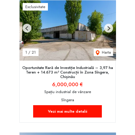
Exclusivitate
Previous
Next
Harta
1
/
21
Oportunitate Rară de Investiție Industrială – 3,97 ha
Teren + 14.673 m² Construcții în Zona Sîngera,
Chișinău
6,000,000 €
Spațiu industrial de vânzare
Sîngera
Vezi mai multe detalii