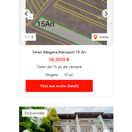
Previous
Next
Harta
1
/
4
Teren Sângera/Aeroport 15 Ari
16,500 €
Teren de 15 ari de vânzare
Sîngera
15 ari
Vezi mai multe detalii
Exclusivitate