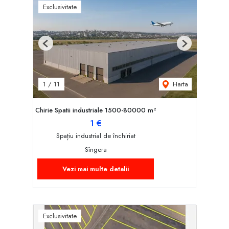
Exclusivitate
Previous
Next
Harta
1
/
11
Chirie Spatii industriale 1500-80000 m²
1 €
Spațiu industrial de închiriat
Sîngera
Vezi mai multe detalii
Exclusivitate