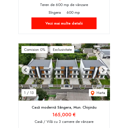
Teren de 600 mp de vânzare
Sîngera
600 mp
Vezi mai multe detalii
Comision 0%
Exclusivitate
Previous
Next
Harta
1
/
13
Casă modernă Sângera, Mun. Chișinău
165,000 €
Casă / Vilă cu 3 camere de vânzare