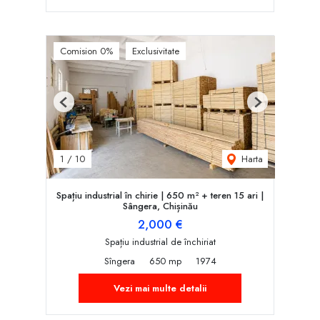
Comision 0%
Exclusivitate
Previous
Next
Harta
1
/
10
Spațiu industrial în chirie | 650 m² + teren 15 ari |
Sângera, Chișinău
2,000 €
Spațiu industrial de închiriat
Sîngera
650 mp
1974
Vezi mai multe detalii