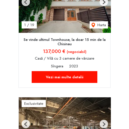
Previous
Next
Harta
1
/
19
Se vinde ultimul Townhouse, la doar 15 min de la
Chisinau
137,000 €
(negociabil)
Casă / Vilă cu 3 camere de vânzare
Sîngera
2023
Vezi mai multe detalii
Exclusivitate
Previous
Next