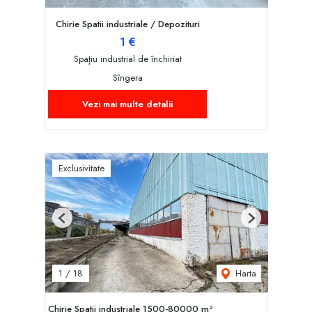
Chirie Spatii industriale / Depozituri
1 €
Spațiu industrial de închiriat
Sîngera
Vezi mai multe detalii
Exclusivitate
Previous
Next
Harta
1
/
18
Chirie Spatii industriale 1500-80000 m²