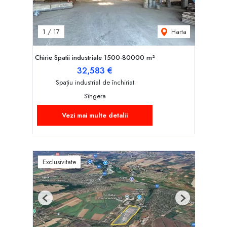
Harta
1
/
17
Chirie Spatii industriale 1500-80000 m²
32,583 €
Spațiu industrial de închiriat
Sîngera
Vezi mai multe detalii
Exclusivitate
Previous
Next