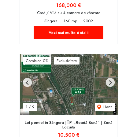
168,000 €
Casă / Vilă cu 4 camere de vânzare
Sîngera
160 mp
2009
Vezi mai multe detalii
Comision 0%
Exclusivitate
Previous
Next
Harta
1
/
9
Lot pomiol în Sângera | Î.P. „Roadă Bună” | Zonă
Locuită
10,500 €