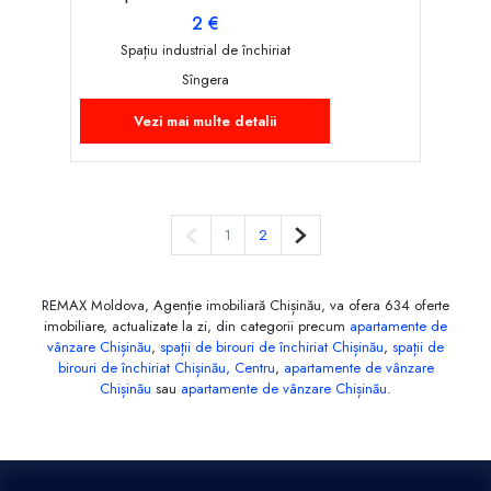
2 €
Spațiu industrial de închiriat
Sîngera
Vezi mai multe detalii
Pagina anterioară
Pagina următoare
1
2
REMAX Moldova, Agenție imobiliară Chișinău, va ofera 634 oferte
imobiliare, actualizate la zi, din categorii precum
apartamente de
vânzare Chișinău
,
spații de birouri de închiriat Chișinău
,
spații de
birouri de închiriat Chișinău, Centru
,
apartamente de vânzare
Chișinău
sau
apartamente de vânzare Chișinău
.