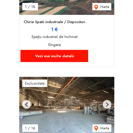
Harta
1
/
18
Chirie Spatii industriale / Depozituri
1 €
Spațiu industrial de închiriat
Sîngera
Vezi mai multe detalii
Exclusivitate
Previous
Next
Harta
1
/
16