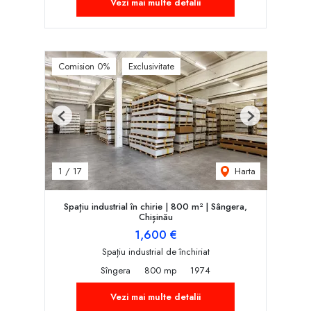
Vezi mai multe detalii
Comision 0%
Exclusivitate
Previous
Next
Harta
1
/
17
Spațiu industrial în chirie | 800 m² | Sângera,
Chișinău
1,600 €
Spațiu industrial de închiriat
Sîngera
800 mp
1974
Vezi mai multe detalii