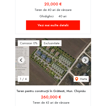
20,000 €
Teren de 40 ari de vânzare
Ghidighici
40 ari
Vezi mai multe detalii
Comision 0%
Exclusivitate
Previous
Next
Harta
1
/
4
Teren pentru construcții în Grătiesti, Mun. Chișinău
260,000 €
Teren de 43 ari de vânzare