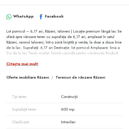
WhatsApp
Facebook
Lot pomicol – 6,17 ari, Răzeni, Ialoveni | Locație premium lângă lac Se
oferă spre vânzare teren cu suprafața de 6,17 ari, amplasat în satul
Răzeni, raionul Ialoveni, într-o zonă liniștită și verde, la doar a doua linie
de la lac. Suprafață: 6,17 ari Destinație: lot pomicol Amplasare: linia a
2-a de la lac Teren nivelat, formă comodă pentru construcție Bordură
deja executată – economie de timp și bani Include proiect de casă –
Citește mai mult
ideal pentru a începe rapid construcția Zona este una în dezvoltare, cu
acces facil și vecini buni, potrivită pentru o casă de locuit sau casă de
vacanță. Locația oferă liniște, aer curat și proximitate față de natură. Preț:
Oferte imobiliare Răzeni
Terenuri de vânzare Răzeni
45 000 euro.
Tip teren
Construcții
Suprafață teren
600 mp
Clasificare
Intravilan