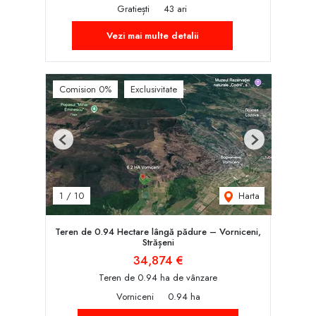
Gratiești
43 ari
Vezi mai multe detalii
Comision 0%
Exclusivitate
Previous
Next
Harta
1
/
10
Teren de 0.94 Hectare lângă pădure – Vorniceni,
Strășeni
34,874 €
Teren de 0.94 ha de vânzare
Vorniceni
0.94 ha