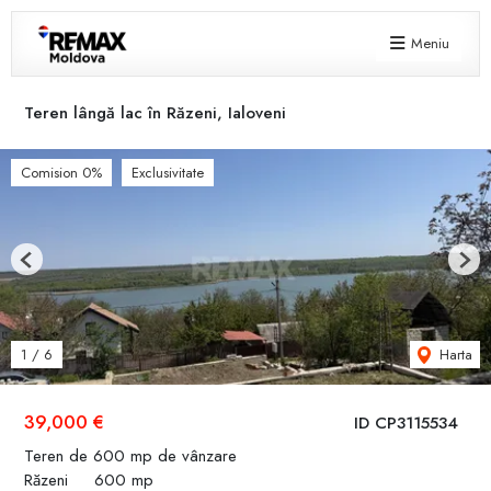
Meniu
Teren lângă lac în Răzeni, Ialoveni
Comision 0%
Exclusivitate
Previous
Next
Harta
1
/
6
39,000 €
ID CP3115534
Teren de 600 mp de vânzare
Răzeni
600 mp