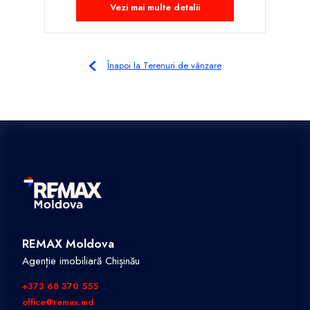
Vezi mai multe detalii
Înapoi la Terenuri de vânzare
REMAX Moldova
Agenție imobiliară Chișinău
+373 68 370 555
office@remax.md