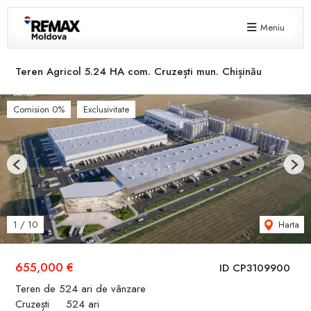
Meniu
Teren Agricol 5.24 HA com. Cruzești mun. Chișinău
Comision 0%
Exclusivitate
Previous
Next
Harta
1
/
10
655,000 €
ID CP3109900
Teren de 524 ari de vânzare
Cruzești
524 ari