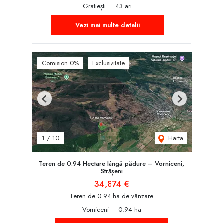
Gratiești
43 ari
Vezi mai multe detalii
Comision 0%
Exclusivitate
Previous
Next
Harta
1
/
10
Teren de 0.94 Hectare lângă pădure – Vorniceni,
Strășeni
34,874 €
Teren de 0.94 ha de vânzare
Vorniceni
0.94 ha