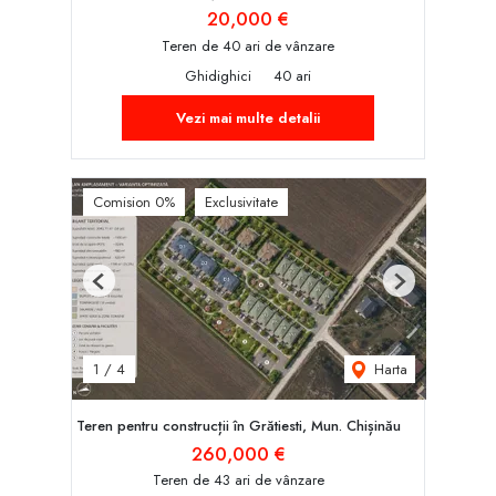
20,000 €
Teren de 40 ari de vânzare
Ghidighici
40 ari
Vezi mai multe detalii
Comision 0%
Exclusivitate
Previous
Next
Harta
1
/
4
Teren pentru construcții în Grătiesti, Mun. Chișinău
260,000 €
Teren de 43 ari de vânzare