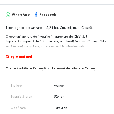
WhatsApp
Facebook
Teren agricol de vânzare – 5,24 ha, Cruzești, mun. Chișinău
O oportunitate rară de investiție în apropiere de Chișinău!
Suprafață compactă de 5,24 hectare, amplasată în com. Cruzești, într-o
zonă în plină dezvoltare, cu acces facil la infrastructură.
Avantaje cheie:
Citește mai mult
– Drum pietruit până la teren
– Stâlpi de energie electrică în apropiere
Oferte imobiliare Cruzești
Terenuri de vânzare Cruzești
– Posibilitate de conectare la apă
– Zonă economică activă, cu depozite agro-industriale și Golf Clubul
din vecinătate
– Potrivit pentru activități agricole, dezvoltări agro-industriale sau
Tip teren
Agricol
proiecte investiționale
Suprafață teren
524 ari
O soluție sigură pentru investitori care urmăresc terenuri mari, bine
poziționate, cu potențial real de creștere.
Clasificare
Extravilan