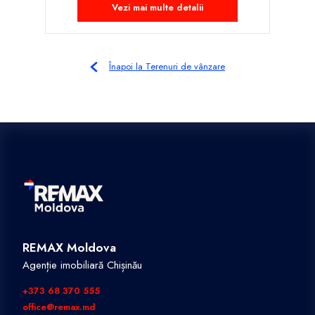
Vezi mai multe detalii
Înapoi la Terenuri de vânzare
REMAX Moldova
Agenție imobiliară Chișinău
+373 68 370 555
office@remax.md