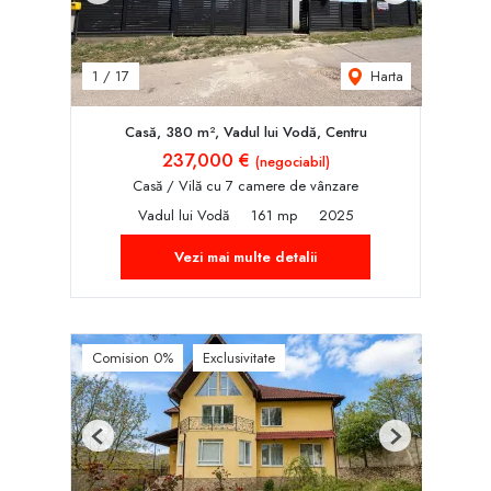
Harta
1
/
17
Casă, 380 m², Vadul lui Vodă, Centru
237,000 €
(negociabil)
Casă / Vilă cu 7 camere de vânzare
Vadul lui Vodă
161 mp
2025
Vezi mai multe detalii
Comision 0%
Exclusivitate
Previous
Next