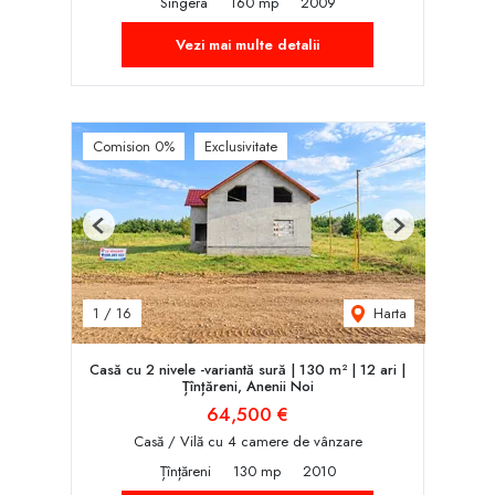
Sîngera
160 mp
2009
Vezi mai multe detalii
Comision 0%
Exclusivitate
Previous
Next
Harta
1
/
16
Casă cu 2 nivele -variantă sură | 130 m² | 12 ari |
Țînțăreni, Anenii Noi
64,500 €
Casă / Vilă cu 4 camere de vânzare
Țînțăreni
130 mp
2010