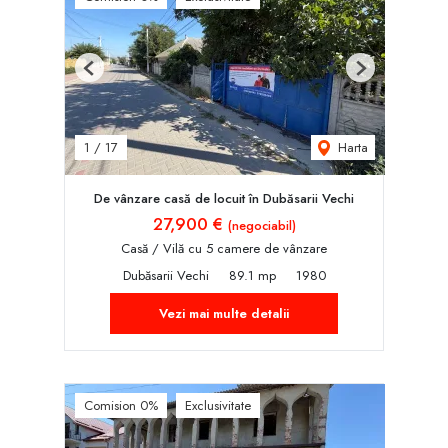
Previous
Next
Harta
1
/
17
De vânzare casă de locuit în Dubăsarii Vechi
27,900 €
(negociabil)
Casă / Vilă cu 5 camere de vânzare
Dubăsarii Vechi
89.1 mp
1980
Vezi mai multe detalii
Comision 0%
Exclusivitate