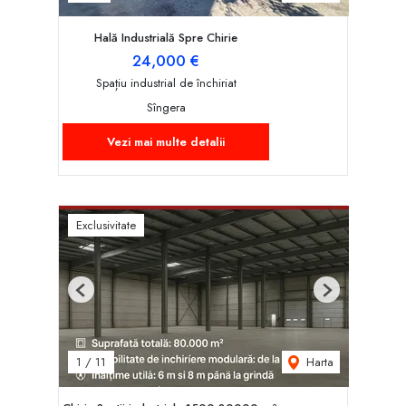
Hală Industrială Spre Chirie
24,000 €
Spațiu industrial de închiriat
Sîngera
Vezi mai multe detalii
Exclusivitate
Previous
Next
Harta
1
/
11