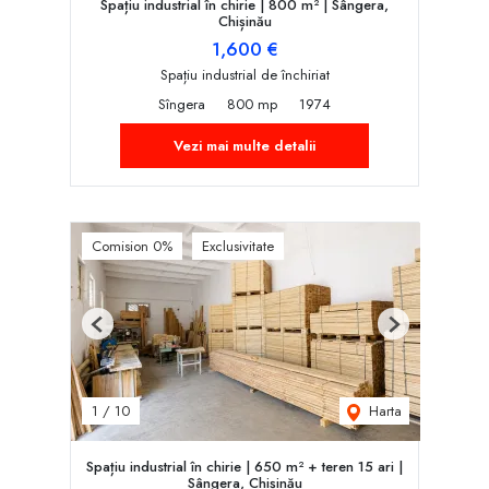
Spațiu industrial în chirie | 800 m² | Sângera,
Chișinău
1,600 €
Spațiu industrial de închiriat
Sîngera
800 mp
1974
Vezi mai multe detalii
Comision 0%
Exclusivitate
Previous
Next
Harta
1
/
10
Spațiu industrial în chirie | 650 m² + teren 15 ari |
Sângera, Chișinău