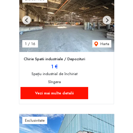
Previous
Next
Harta
1
/
16
Chirie Spatii industriale / Depozituri
1 €
Spațiu industrial de închiriat
Sîngera
Vezi mai multe detalii
Exclusivitate