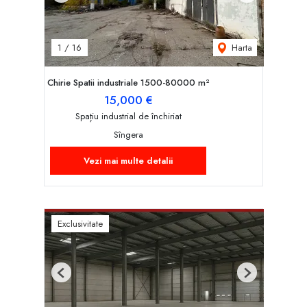
Harta
1
/
16
Chirie Spatii industriale 1500-80000 m²
15,000 €
Spațiu industrial de închiriat
Sîngera
Vezi mai multe detalii
Exclusivitate
Previous
Next