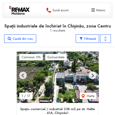
Sună acum
Meniu
Spații industriale de închiriat în Chișinău, zona Centru
1 rezultate
Caută din nou
Filtrează
Comision 0%
Exclusivitate
Previous
Next
Harta
1
/
17
Spațiu comercial / industrial 338 m2 pe str. Haltei
41A, Chișinău!