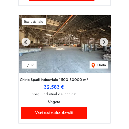
Exclusivitate
Previous
Next
Harta
1
/
17
Chirie Spatii industriale 1500-80000 m²
32,583 €
Spațiu industrial de închiriat
Sîngera
Vezi mai multe detalii