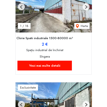
Previous
Next
Harta
1
/
18
Chirie Spatii industriale 1500-80000 m²
2 €
Spațiu industrial de închiriat
Sîngera
Vezi mai multe detalii
Exclusivitate
Previous
Next