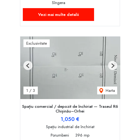
Sîngera
Vezi mai multe detalii
Exclusivitate
Previous
Next
Harta
1
/
3
Spațiu comercial / depozit de închiriat — Traseul R6
Chișinău–Orhei
1,050 €
Spațiu industrial de închiriat
Porumbeni
396 mp