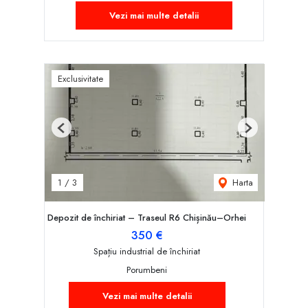
Vezi mai multe detalii
Exclusivitate
Previous
Next
Harta
1
/
3
Depozit de închiriat – Traseul R6 Chișinău–Orhei
350 €
Spațiu industrial de închiriat
Porumbeni
Vezi mai multe detalii