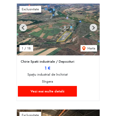
Exclusivitate
Previous
Next
Harta
1
/
18
Chirie Spatii industriale / Depozituri
1 €
Spațiu industrial de închiriat
Sîngera
Vezi mai multe detalii
Exclusivitate