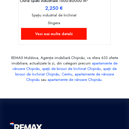
Chirie Spatii industriale 1500-80000 m²
2,250 €
Spațiu industrial de închiriat
Sîngera
Vezi mai multe detalii
REMAX Moldova, Agenție imobiliară Chișinău, va ofera 633 oferte
imobiliare, actualizate la zi, din categorii precum
apartamente de
vânzare Chișinău
,
spații de birouri de închiriat Chișinău
,
spații de
birouri de închiriat Chișinău, Centru
,
apartamente de vânzare
Chișinău
sau
apartamente de vânzare Chișinău
.