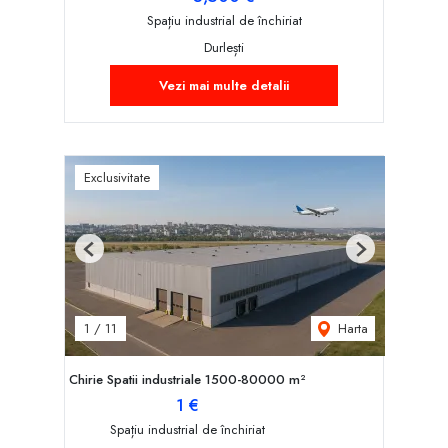
Spațiu industrial de închiriat
Durlești
Vezi mai multe detalii
Exclusivitate
Previous
Next
Harta
1
/
11
Chirie Spatii industriale 1500-80000 m²
1 €
Spațiu industrial de închiriat