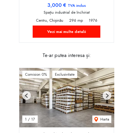
3,000 €
TVA inclus
Spațiu industrial de închiriat
Centru, Chișinău
296 mp
1976
Vezi mai multe detalii
Te-ar putea interesa și:
Comision 0%
Exclusivitate
Previous
Next
Harta
1
/
17