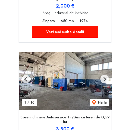
2,000 €
Spațiu industrial de închiriat
Sîngera
650 mp
1974
Vezi mai multe detalii
Previous
Next
Harta
1
/
16
Spre închiriere Autoservice Tir/Bus cu teren de 0,59
ha
3,500 €