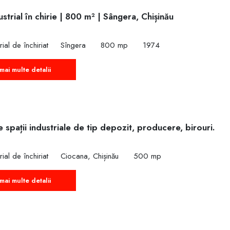
e
ustrial în chirie | 800 m² | Sângera, Chișinău
rial de închiriat
Sîngera
800 mp
1974
mai multe detalii
e spații industriale de tip depozit, producere, birouri.
rial de închiriat
Ciocana, Chișinău
500 mp
mai multe detalii