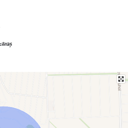
ucere
ilități