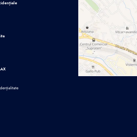
idențiale
ita
MAX
dențialitate