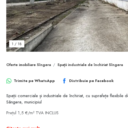
1
/
18
Oferte imobiliare Sîngera
Spații industriale de închiriat Sîngera
Trimite pe
WhatsApp
Distribuie pe
Facebook
Spații comerciale și industriale de închiriat, cu suprafețe flexibi
Sângera, municipiul
Prețul 1,5 €/m² TVA INCLUS
Chișinău.Detalii ofertă: