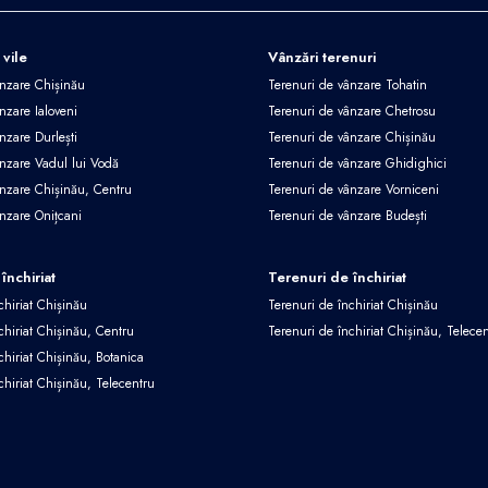
 vile
Vânzări terenuri
ânzare Chișinău
Terenuri de vânzare Tohatin
nzare Ialoveni
Terenuri de vânzare Chetrosu
nzare Durlești
Terenuri de vânzare Chișinău
ânzare Vadul lui Vodă
Terenuri de vânzare Ghidighici
ânzare Chișinău, Centru
Terenuri de vânzare Vorniceni
ânzare Onițcani
Terenuri de vânzare Budești
închiriat
Terenuri de închiriat
chiriat Chișinău
Terenuri de închiriat Chișinău
chiriat Chișinău, Centru
Terenuri de închiriat Chișinău, Telece
chiriat Chișinău, Botanica
chiriat Chișinău, Telecentru