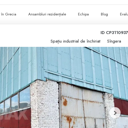
ii în Grecia
Ansambluri rezidențiale
Echipa
Blog
Evalu
ID CP3110937
Spațiu industrial de închiriat
Sîngera
Next