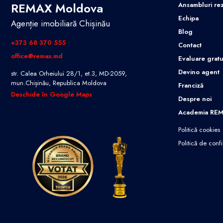
REMAX Moldova
Ansambluri rez
Echipa
Agenție imobiliară Chișinău
Blog
+373 68 370 555
Contact
office@remax.md
Evaluare gratu
Devino agent
str. Calea Orheiului 28/1, et.3, MD-2059,
mun.Chișinău, Republica Moldova
Franciză
Deschide în Google Maps
Despre noi
Academia RE
Politică cookies
Politică de confi