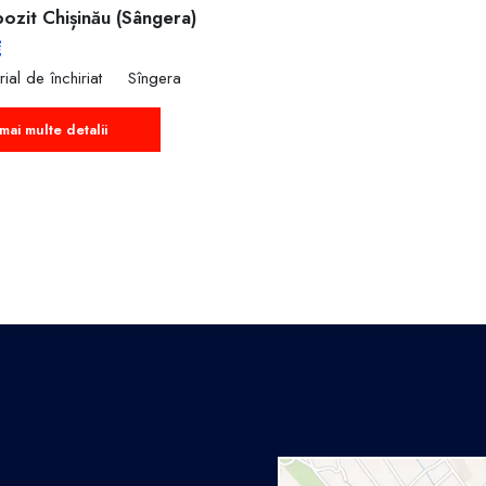
ozit Chișinău (Sângera)
€
rial de închiriat
Sîngera
mai multe detalii