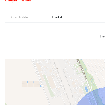
Citește mai mult
* Suprafațe disponibile: 1.500 m² – 80.000 m²
* Înălțime utilă: 5 m și 8 m (în funcție de spațiu)
Disponibilitate
Imediat
* Podea industrială, rezistentă pentru activități de logistică și prod
* Conectări și utilități:
Fac
• Energie electrică – putere instalată 500 kW
• Apă, gaz, canalizare
Poziționare strategică și distanțe rutiere:
* Aeroportul Internațional Chișinău: \~7 km
* Chișinău (Centru): \~16,7 km
* Tiraspol: \~44,6 km
* Vama Leușeni: \~76 km
* Vama Palanca (UA): \~99 km