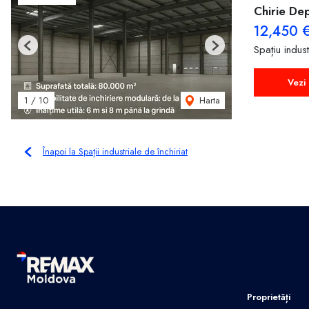
Chirie Dep
12,450 
Spațiu indust
Previous
Next
Vezi 
Harta
1
/
10
Înapoi la Spații industriale de închiriat
Proprietăți