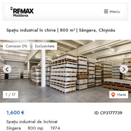
Meniu
Spațiu industrial în chirie | 800 m² | Sângera, Chișinău
Comision 0%
Exclusivitate
Previous
Next
Harta
1
/
17
1,600 €
ID CP3177739
Spațiu industrial de închiriat
Sîngera
800 mp
1974