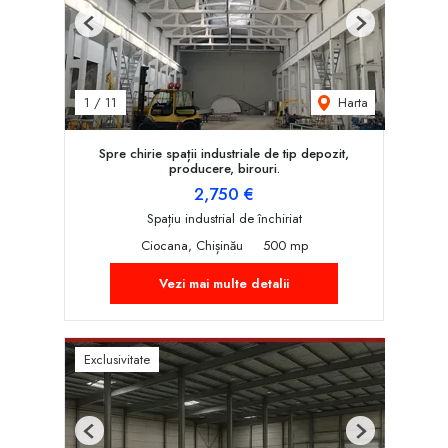
Previous
Next
Harta
1
/
11
Spre chirie spații industriale de tip depozit,
producere, birouri.
2,750 €
Spațiu industrial de închiriat
Ciocana, Chișinău
500 mp
Vezi mai multe detalii
Exclusivitate
Previous
Next