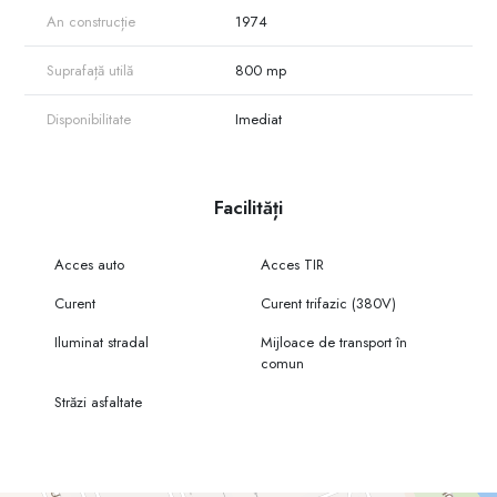
An construcție
1974
Spațiul este potrivit pentru companii care caută suprafață mare, acces
logistic real și putere electrică suficientă, la un cost eficient per m².
Suprafață utilă
800 mp
Pentru informații suplimentare și programarea unei vizionări, vă invit să
ne contactați.
Disponibilitate
Imediat
Facilități
Acces auto
Acces TIR
Curent
Curent trifazic (380V)
Iluminat stradal
Mijloace de transport în
comun
Străzi asfaltate