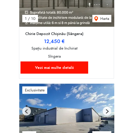
Harta
1
/
10
Chirie Depozit Chișinău (Sângera)
12,450 €
Spațiu industrial de închiriat
Sîngera
Vezi mai multe detalii
Exclusivitate
Previous
Next