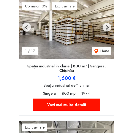
Comision 0%
Exclusivitate
Previous
Next
Harta
1
/
17
Spațiu industrial în chirie | 800 m² | Sângera,
Chișinău
1,600 €
Spațiu industrial de închiriat
Sîngera
800 mp
1974
Vezi mai multe detalii
Exclusivitate