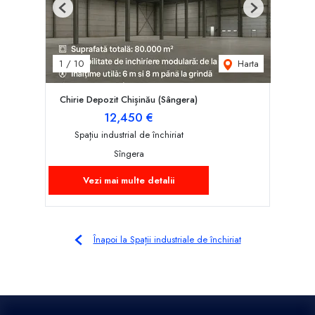
Previous
Next
Harta
1
/
10
Chirie Depozit Chișinău (Sângera)
12,450 €
Spațiu industrial de închiriat
Sîngera
Vezi mai multe detalii
Înapoi la Spații industriale de închiriat