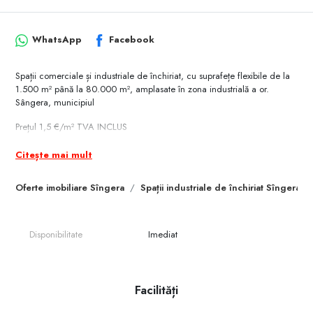
WhatsApp
Facebook
Spații comerciale și industriale de închiriat, cu suprafețe flexibile de la
1.500 m² până la 80.000 m², amplasate în zona industrială a or.
Sângera, municipiul
Prețul 1,5 €/m² TVA INCLUS
Chișinău.Detalii ofertă:
Citește mai mult
* Suprafațe disponibile: 1.500 m² – 80.000 m²
Oferte imobiliare Sîngera
Spații industriale de închiriat Sîngera
* Înălțime utilă: 5 m și 8 m (în funcție de spațiu)
* Podea industrială, rezistentă pentru activități de logistică și producere
Disponibilitate
Imediat
* Conectări și utilități:
• Energie electrică – putere instalată 500 kW
Facilități
• Apă, gaz, canalizare