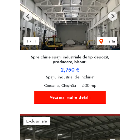
Previous
Next
Harta
1
/
11
Spre chirie spații industriale de tip depozit,
producere, birouri.
2,750 €
Spațiu industrial de închiriat
Ciocana, Chișinău
500 mp
Vezi mai multe detalii
Exclusivitate