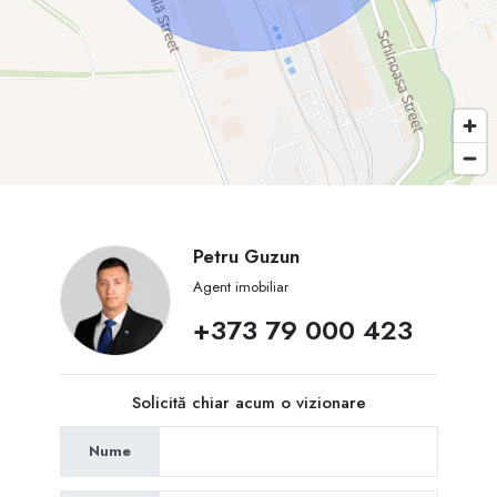
Avantaje principale:
* Cea mai bună ofertă de preț pe piață pentru suprafețe mari
* Potrivite pentru depozitare, logistică, producere, centre de distribuție
* Posibilitate de personalizare a spațiului în funcție de necesitățile
chiriașului
* Acces facil către puncte cheie din Republica Moldova și regiune
Pentru detalii și vizionări:
Petru Guzun
Petru Guzun – Consultant Imobiliar RE/MAX Invest
Agent imobiliar
Telefon: +373 790 00 423
+373 79 000 423
Solicită chiar acum o vizionare
Nume