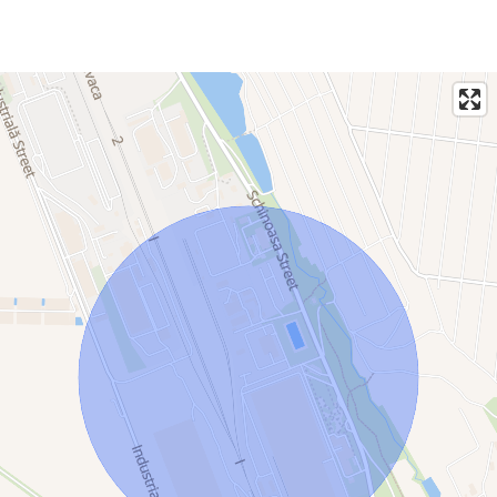
Poziționare strategică și distanțe rutiere:
* Aeroportul Internațional Chișinău: \~7 km
* Chișinău (Centru): \~16,7 km
* Tiraspol: \~44,6 km
* Vama Leușeni: \~76 km
* Vama Palanca (UA): \~99 km
* Iași: \~111 km
* Vama Sculeni: \~126 km
* Bălți: \~126 km
* Vama Tudora (UA): \~142 km
* Portul Giurgiulești: \~171 km
* Odesa: \~139 km
* București: \~357 km