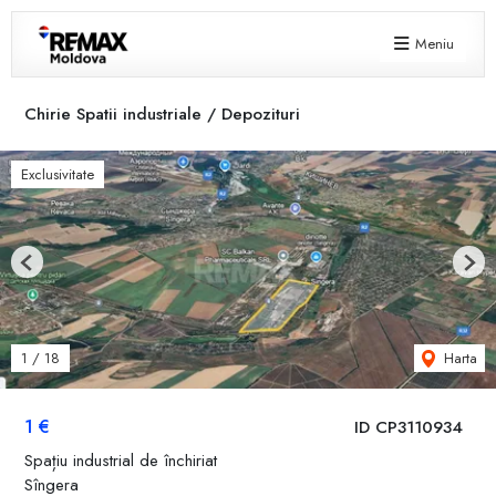
Meniu
Chirie Spatii industriale / Depozituri
Exclusivitate
Previous
Next
Harta
1
/
18
1 €
ID CP3110934
Spațiu industrial de închiriat
Sîngera