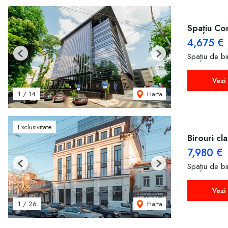
Spațiu Co
4,675 €
Spațiu de bir
Previous
Next
Vezi 
Harta
1
/
14
Exclusivitate
Birouri cla
7,980 €
Spațiu de bir
Previous
Next
Vezi 
Harta
1
/
26