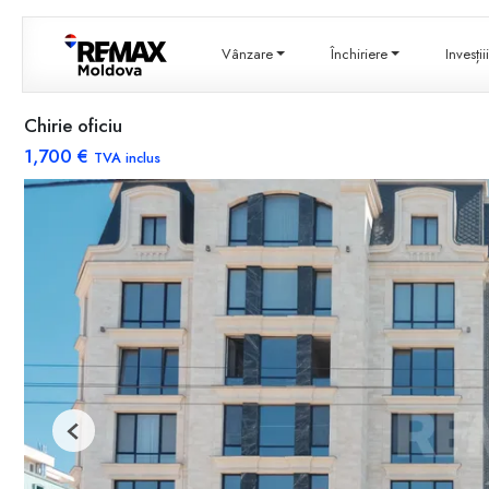
Vânzare
Închiriere
Invesți
Chirie oficiu
1,700 €
TVA inclus
Previous