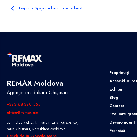
Înapoi la Spații de birouri de închiriat
Proprietăți
REMAX Moldova
Ansambluri rez
Echipa
Agenție imobiliară Chișinău
Blog
+373 68 370 555
Contact
office@remax.md
Evaluare gratu
Devino agent
str. Calea Orheiului 28/1, et.3, MD-2059,
mun.Chișinău, Republica Moldova
Franciză
Deschide în Google Maps