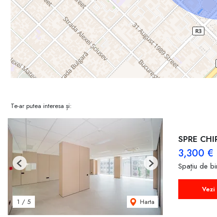
Te-ar putea interesa și:
SPRE CHI
3,300 €
Spațiu de bir
Previous
Next
Vezi 
Harta
1
/
5