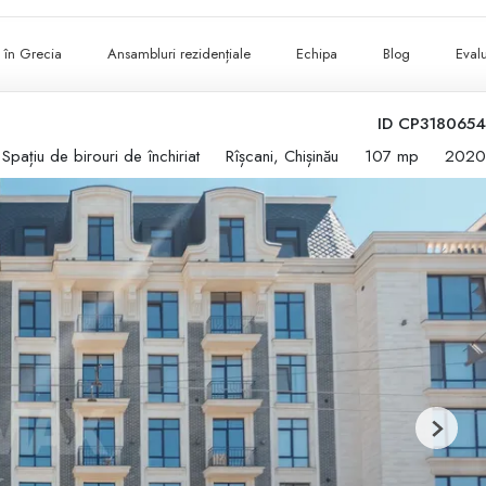
ii în Grecia
Ansambluri rezidențiale
Echipa
Blog
Evalu
ID CP3180654
Spațiu de birouri de închiriat
Rîșcani, Chișinău
107 mp
2020
Next