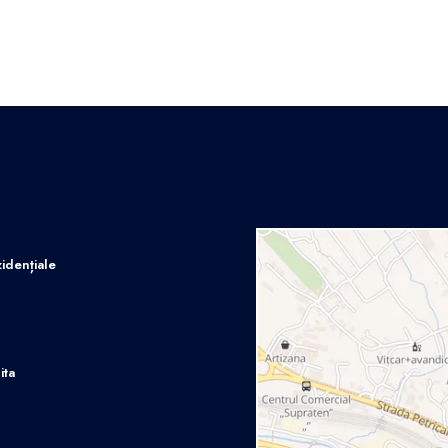
idențiale
ita