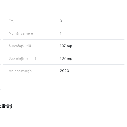
Etaj
3
Număr camere
1
rea celor mai importante artere ale orașului.Perfect pentru orice
Suprafață utilă
107 mp
Suprafață minimă
107 mp
An construcție
2020
ilități