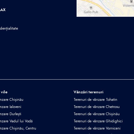
MAX
dențialitate
 vile
Vânzări terenuri
ânzare Chișinău
Terenuri de vânzare Tohatin
nzare Ialoveni
Terenuri de vânzare Chetrosu
nzare Durlești
Terenuri de vânzare Chișinău
ânzare Vadul lui Vodă
Terenuri de vânzare Ghidighici
ânzare Chișinău, Centru
Terenuri de vânzare Vorniceni