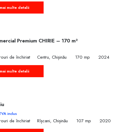
mai multe detalii
mercial Premium CHIRIE – 170 m²
ouri de închiriat
Centru, Chișinău
170 mp
2024
mai multe detalii
iu
TVA inclus
ouri de închiriat
Rîșcani, Chișinău
107 mp
2020