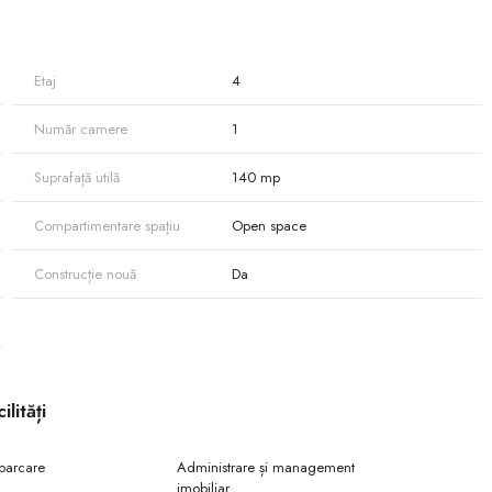
ate ideală pentru birouri
șinăului – Bulevardul Ștefan cel Mare și Sfânt, nr. 115/1
Etaj
4
e pentru companii de top
Număr camere
1
Suprafață utilă
140 mp
paniei tale
Compartimentare spațiu
Open space
Construcție nouă
Da
sign
ilități
 parcare
Administrare și management
imobiliar