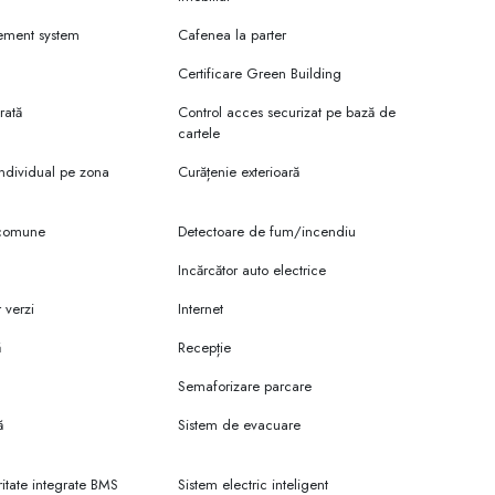
ement system
Cafenea la parter
Certificare Green Building
rată
Control acces securizat pe bază de
aurante și cafenele
cartele
e afaceri
 individual pe zona
Curățenie exterioară
i
i comune
Detectoare de fum/incendiu
re deschiderea unui nou proiect grandios: Centrul ce afaceri UBC -
Incărcător auto electrice
r verzi
Internet
ă
Recepție
n cel Mare și Sfânt 115/1. Clădirea se încadrează în peisajul urban
Semaforizare parcare
ă
Sistem de evacuare
 o clădire puternică, sigură și modernă, cu o atenție excepțională
tatul este o clădire de birouri premium. Elegantă și în același timp
itate integrate BMS
Sistem electric inteligent
ilor.