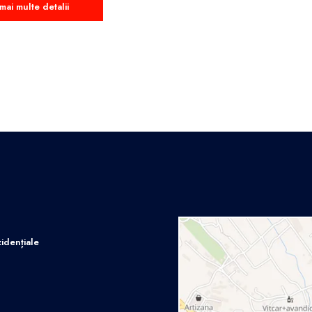
mai multe detalii
idențiale