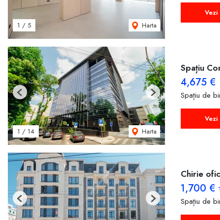
Vezi 
Harta
1
/
5
Spațiu Co
4,675 €
Spațiu de bir
Previous
Next
Vezi 
Harta
1
/
14
Chirie ofic
1,700 €
Spațiu de bir
Previous
Next