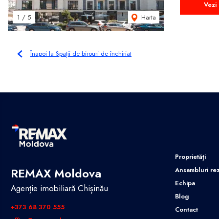
Vezi 
Harta
1
/
5
Înapoi la Spații de birouri de închiriat
Proprietăți
REMAX Moldova
Ansambluri rez
Echipa
Agenție imobiliară Chișinău
Blog
+373 68 370 555
Contact