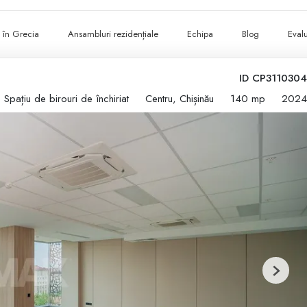
ii în Grecia
Ansambluri rezidențiale
Echipa
Blog
Evalu
ID CP3110304
Spațiu de birouri de închiriat
Centru, Chișinău
140 mp
2024
Next