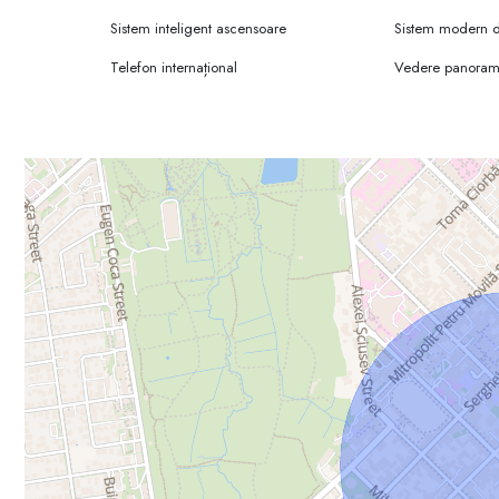
Sistem inteligent ascensoare
Sistem modern d
- Oficii moderne, spații comerciale, restaurant, parcări.
Telefon internațional
Vedere panoram
CARACTERISTICI:
✅ P+9 etaje regim de înălțime;
✅15000 m2 suprafața totală închiriabilă;
✅250 locuri de parcare.