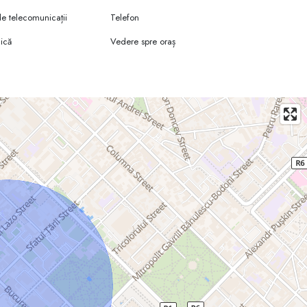
e telecomunicații
Telefon
ică
Vedere spre oraș