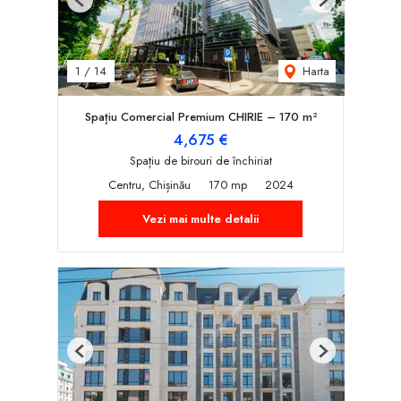
Previous
Next
Harta
1
/
14
Spațiu Comercial Premium CHIRIE – 170 m²
4,675 €
Spațiu de birouri de închiriat
Centru, Chișinău
170 mp
2024
Vezi mai multe detalii
Previous
Next