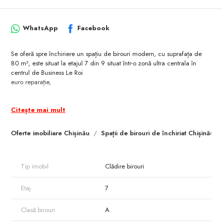
WhatsApp
Facebook
Se oferă spre închiriere un spațiu de birouri modern, cu suprafața de
80 m², este situat la etajul 7 din 9 situat într-o zonă ultra centrala în
centrul de Business Le Roi
euro reparație,
– sistem de ventilare,
Citește mai mult
– geamuri termopane,
Oferte imobiliare Chișinău
Spații de birouri de închiriat Chișinău
– parcare subterană securizată,
– pază 24/24.
accesibilă și liniștită, perfect pentru activități de birou, consultanță, IT,
Tip imobil
Clădire birouri
contabilitate sau alte servicii profesionale.
Etaj
7
Clasă birouri
A