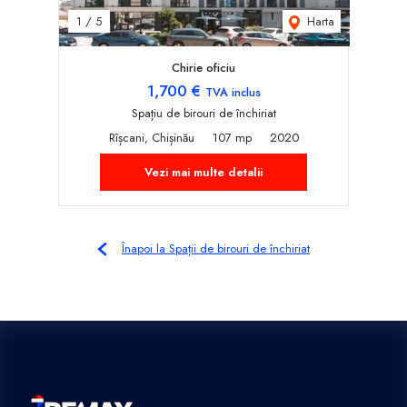
Harta
1
/
5
Chirie oficiu
1,700 €
TVA inclus
Spațiu de birouri de închiriat
Rîșcani, Chișinău
107 mp
2020
Vezi mai multe detalii
Înapoi la Spații de birouri de închiriat