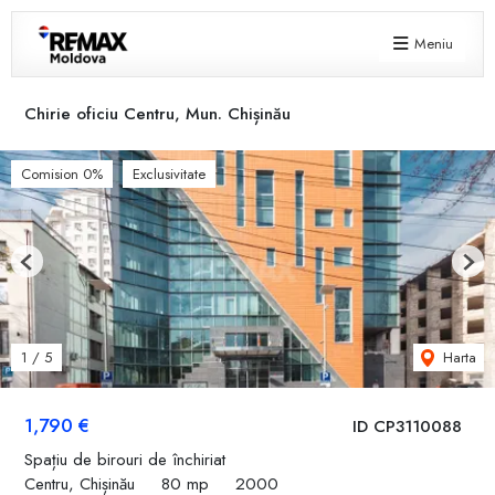
Meniu
Chirie oficiu Centru, Mun. Chișinău
Comision 0%
Exclusivitate
Previous
Next
Harta
1
/
5
1,790 €
ID CP3110088
Spațiu de birouri de închiriat
Centru, Chișinău
80 mp
2000