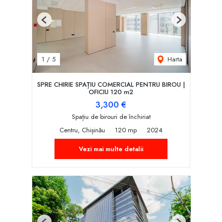
Previous
Next
Harta
1
/
5
SPRE CHIRIE SPAȚIU COMERCIAL PENTRU BIROU |
OFICIU 120 m2
3,300 €
Spațiu de birouri de închiriat
Centru, Chișinău
120 mp
2024
Vezi mai multe detalii