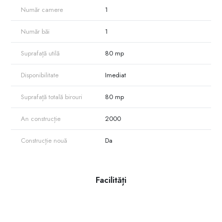
Număr camere
1
Număr băi
1
Suprafață utilă
80 mp
Disponibilitate
Imediat
Suprafață totală birouri
80 mp
An construcție
2000
Construcție nouă
Da
Facilități