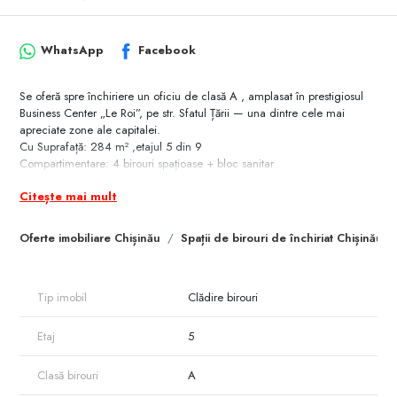
WhatsApp
Facebook
Se oferă spre închiriere un oficiu de clasă A , amplasat în prestigiosul
Business Center „Le Roi”, pe str. Sfatul Țării — una dintre cele mai
apreciate zone ale capitalei.
Cu Suprafață: 284 m² ,etajul 5 din 9
Compartimentare: 4 birouri spațioase + bloc sanitar
Dotări & Beneficii Premium
Citește mai mult
euroreparație impecabilă, finisaje moderne
sistem profesional de ventilare
geamuri termopan pentru confort fonic și termic optim
Oferte imobiliare Chișinău
Spații de birouri de închiriat Chișinău
bloc sanitar modern pe etaj
parcare subterană securizată
pază 24/24 și acces controlat
Tip imobil
Clădire birouri
clădire cu infrastructură dezvoltată și acces facil către centre
administrative și comerciale
Acest spațiu reprezintă o alegere excelentă pentru companiile care își
Etaj
5
doresc o imagine rafinată, confort maxim și vizibilitate într-un centru de
afaceri modern.
Clasă birouri
A
Prețul nu include TVA.