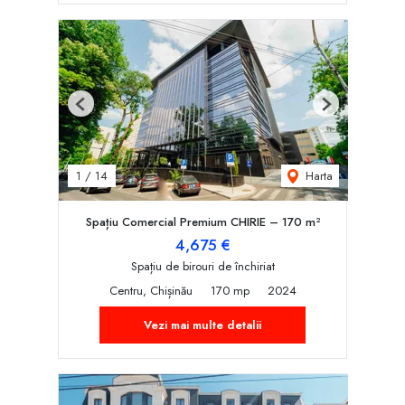
Previous
Next
Harta
1
/
14
Spațiu Comercial Premium CHIRIE – 170 m²
4,675 €
Spațiu de birouri de închiriat
Centru, Chișinău
170 mp
2024
Vezi mai multe detalii