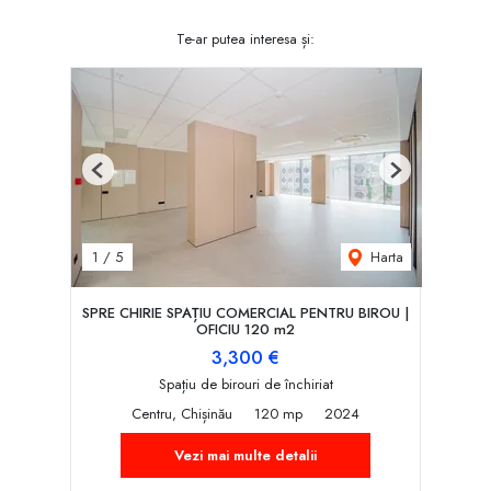
Te-ar putea interesa și:
Previous
Next
Harta
1
/
5
SPRE CHIRIE SPAȚIU COMERCIAL PENTRU BIROU |
OFICIU 120 m2
3,300 €
Spațiu de birouri de închiriat
Centru, Chișinău
120 mp
2024
Vezi mai multe detalii