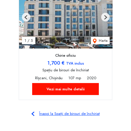
Previous
Next
Harta
1
/
5
Chirie oficiu
1,700 €
TVA inclus
Spațiu de birouri de închiriat
Rîșcani, Chișinău
107 mp
2020
Vezi mai multe detalii
Înapoi la Spații de birouri de închiriat