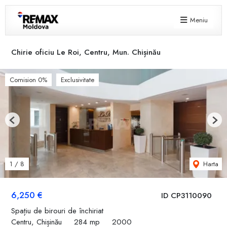
Meniu
Chirie oficiu Le Roi, Centru, Mun. Chișinău
Comision 0%
Exclusivitate
Previous
Next
Harta
1
/
8
6,250 €
ID CP3110090
Spațiu de birouri de închiriat
Centru, Chișinău
284 mp
2000