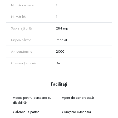
Număr camere
1
Număr băi
1
Suprafață utilă
284 mp
Disponibilitate
Imediat
An construcție
2000
Construcție nouă
Da
Facilități
Acces pentru persoane cu
Aport de aer proaspăt
dizabilități
Cafenea la parter
Curățenie exterioară