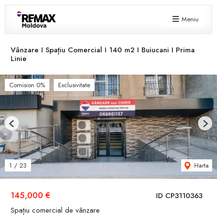
Meniu
Vânzare I Spațiu Comercial I 140 m2 I Buiucani I Prima
Linie
Comision 0%
Exclusivitate
Previous
Next
Harta
1
/
23
145,000 €
ID CP3110363
Spațiu comercial de vânzare