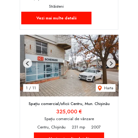
Străisteni
Vezi mai multe detalii
Previous
Next
Harta
1
/
11
Spațiu comercial/oficii Centru, Mun. Chișinău
325,000 €
Spațiu comercial de vânzare
Centru, Chișinău
231 mp
2007