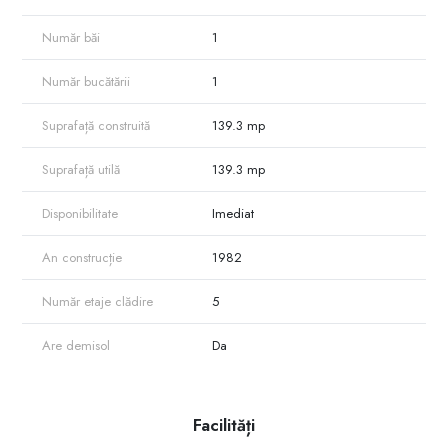
Număr băi
1
Număr bucătării
1
Suprafață construită
139.3 mp
Suprafață utilă
139.3 mp
Disponibilitate
Imediat
An construcție
1982
Număr etaje clădire
5
Are demisol
Da
Facilități