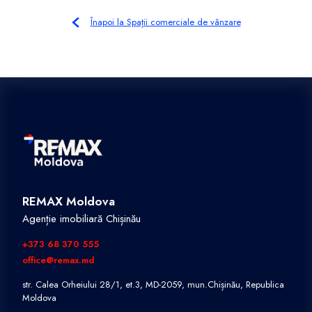
Înapoi la Spații comerciale de vânzare
REMAX Moldova
Agenție imobiliară Chișinău
+373 68 370 555
office@remax.md
str. Calea Orheiului 28/1, et.3, MD-2059, mun.Chișinău, Republica
Moldova