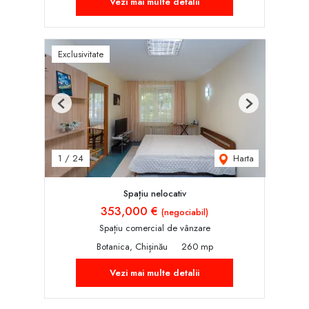
Vezi mai multe detalii
Exclusivitate
Previous
Next
Harta
1
/
24
Spațiu nelocativ
353,000 €
(negociabil)
Spațiu comercial de vânzare
Botanica, Chișinău
260 mp
Vezi mai multe detalii