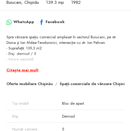
Buiucani, Chișinău
139.3 mp
1982
WhatsApp
Facebook
Spre vânzare spațiu comercial amplasat în sectorul Buiucani, pe str.
Doina și Ion Aldea-Teodorovici, intersecție cu str. Ion Pelivan.
- Suprafață: 139,3 m2
- Etaj: demisol / 5
- Intrare separată
- Euroreparație
Citește mai mult
- Design individual
- Toate comunicațiile
- Sistem video și alarmă
Oferte imobiliare Chișinău
Spații comerciale de vânzare Chișinău
- Bucătărie, baie, depozit
-Acces facil la transport public
Spațiul este potrivit pentru activitate comercială, oficiu, salon, cabinet
Tip imobil
Bloc de apart.
sau alte servicii.
Etaj
Demisol
Pentru informații suplimentare, apelați:
Număr camere
5