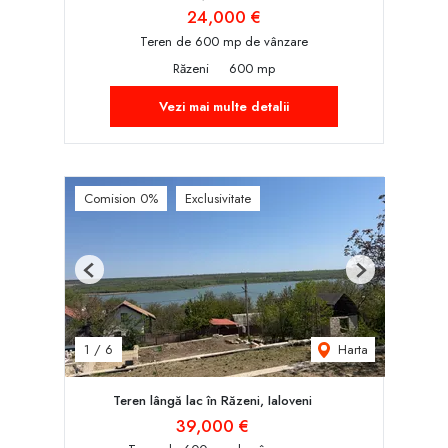
24,000 €
Teren de 600 mp de vânzare
Răzeni
600 mp
Vezi mai multe detalii
Comision 0%
Exclusivitate
Previous
Next
Harta
1
/
6
Teren lângă lac în Răzeni, Ialoveni
39,000 €