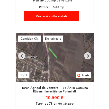
Teren de 600 mp de vânzare
Răzeni
600 mp
Vezi mai multe detalii
Comision 0%
Exclusivitate
Previous
Next
Harta
1
/
7
Teren Agricol de Vânzare – 78 Ari în Comuna
Răzeni | Investiție cu Potențial!
10,500 €
Teren de 78 ari de vânzare