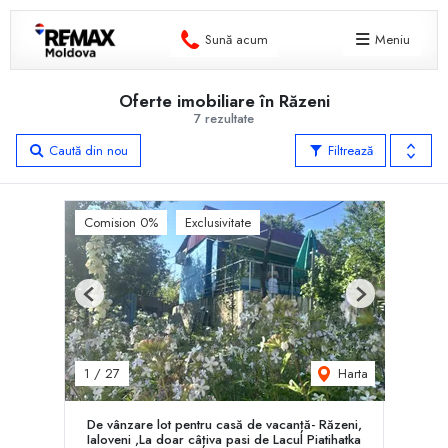
Sună acum
Meniu
Oferte imobiliare în Răzeni
7 rezultate
Caută din nou
Filtrează
Comision 0%
Exclusivitate
Previous
Next
Harta
1
/
27
De vânzare lot pentru casă de vacanță- Răzeni,
Ialoveni ,La doar câțiva pasi de Lacul Piatihatka