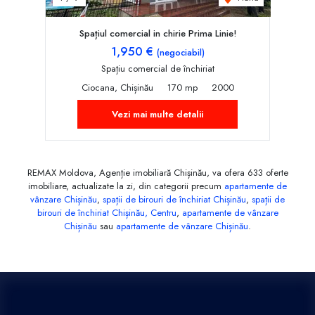
Spațiul comercial in chirie Prima Linie!
1,950 €
(negociabil)
Spațiu comercial de închiriat
Ciocana, Chișinău
170 mp
2000
Vezi mai multe detalii
REMAX Moldova, Agenție imobiliară Chișinău, va ofera 633 oferte
imobiliare, actualizate la zi, din categorii precum
apartamente de
vânzare Chișinău
,
spații de birouri de închiriat Chișinău
,
spații de
birouri de închiriat Chișinău, Centru
,
apartamente de vânzare
Chișinău
sau
apartamente de vânzare Chișinău
.