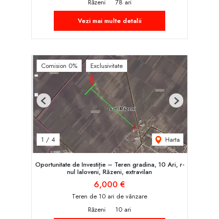
Răzeni
78 ari
Vezi mai multe detalii
Comision 0%
Exclusivitate
Previous
Next
Harta
1
/
4
Oportunitate de Investiție – Teren gradina, 10 Ari, r-
nul Ialoveni, Răzeni, extravilan
6,000 €
Teren de 10 ari de vânzare
Răzeni
10 ari