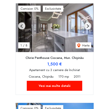
Comision 0%
Exclusivitate
Previous
Next
Harta
1
/
8
Chirie Penthouse Ciocana, Mun. Chișinău
1,500 €
Apartament cu 3 camere de închiriat
Ciocana, Chișinău
170 mp
2011
Vezi mai multe detalii
Comision 0%
Exclusivitate