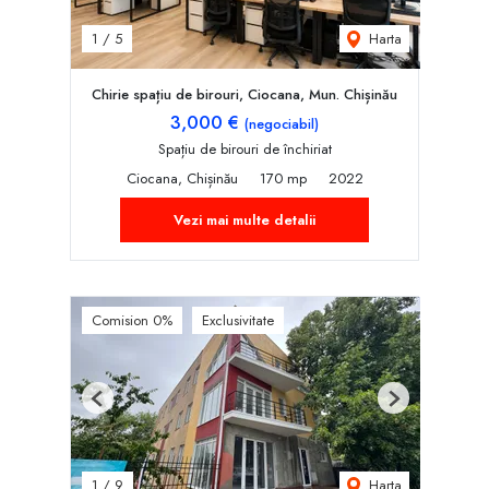
Harta
1
/
5
Chirie spațiu de birouri, Ciocana, Mun. Chișinău
3,000 €
(negociabil)
Spațiu de birouri de închiriat
Ciocana, Chișinău
170 mp
2022
Vezi mai multe detalii
Comision 0%
Exclusivitate
Previous
Next
Harta
1
/
9