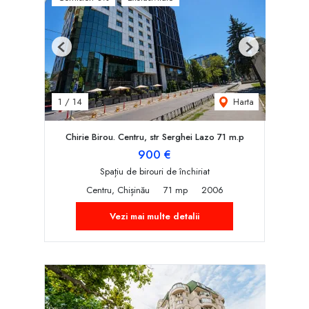
Previous
Next
Harta
1
/
14
Chirie Birou. Centru, str Serghei Lazo 71 m.p
900 €
Spațiu de birouri de închiriat
Centru, Chișinău
71 mp
2006
Vezi mai multe detalii