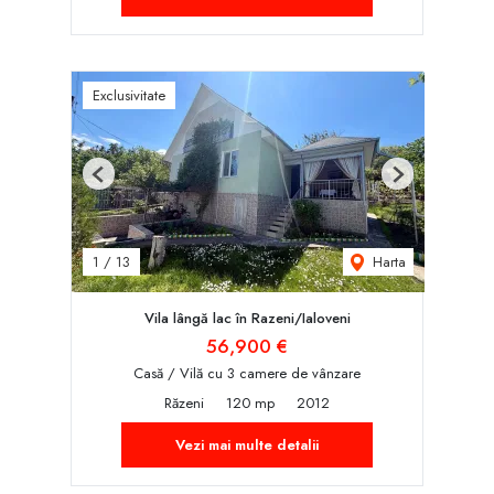
Exclusivitate
Previous
Next
Harta
1
/
13
Vila lângă lac în Razeni/Ialoveni
56,900 €
Casă / Vilă cu 3 camere de vânzare
Răzeni
120 mp
2012
Vezi mai multe detalii