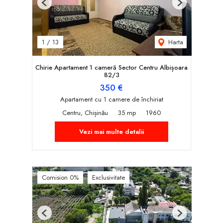
Previous
Next
Harta
1
/
13
Chirie Apartament 1 cameră Sector Centru Albișoara
82/3
350 €
Apartament cu 1 camere de închiriat
Centru, Chișinău
35 mp
1960
Vezi mai multe detalii
Comision 0%
Exclusivitate
Previous
Next