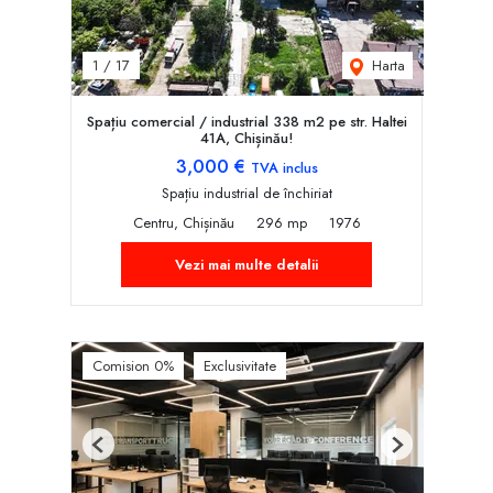
Harta
1
/
17
Spațiu comercial / industrial 338 m2 pe str. Haltei
41A, Chișinău!
3,000 €
TVA inclus
Spațiu industrial de închiriat
Centru, Chișinău
296 mp
1976
Vezi mai multe detalii
Comision 0%
Exclusivitate
Previous
Next