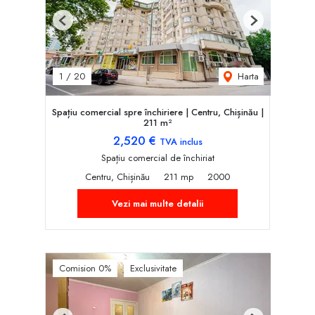
Previous
Next
Harta
1
/
20
Spațiu comercial spre închiriere | Centru, Chișinău |
211 m²
2,520 €
TVA inclus
Spațiu comercial de închiriat
Centru, Chișinău
211 mp
2000
Vezi mai multe detalii
Comision 0%
Exclusivitate