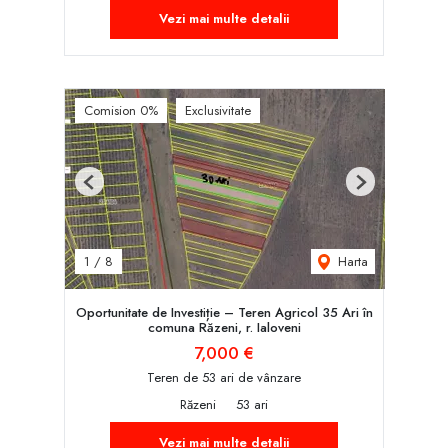
Vezi mai multe detalii
Comision 0%
Exclusivitate
Previous
Next
Harta
1
/
8
Oportunitate de Investiție – Teren Agricol 35 Ari în
comuna Răzeni, r. Ialoveni
7,000 €
Teren de 53 ari de vânzare
Răzeni
53 ari
Vezi mai multe detalii