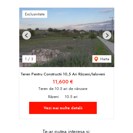
Exclusivitate
Previous
Next
Harta
1
/
3
Teren Pentru Constructii 10,5 Ari Răzeni/Ialoveni
11,600 €
Teren de 10.5 ari de vânzare
Răzeni
10.5 ari
Vezi mai multe detalii
Te-ar putea interesa și: