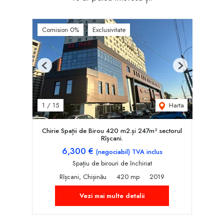
Comision 0%
Exclusivitate
Previous
Next
Harta
1
/
15
Chirie Spații de Birou 420 m2.și 247m² sectorul
Rîșcani.
6,300 €
(negociabil) TVA inclus
Spațiu de birouri de închiriat
Rîșcani, Chișinău
420 mp
2019
Vezi mai multe detalii