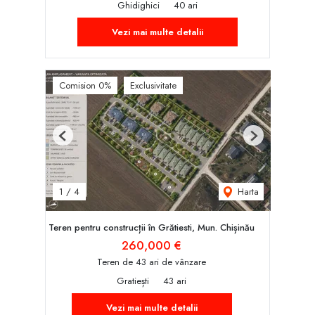
Ghidighici
40 ari
Vezi mai multe detalii
Comision 0%
Exclusivitate
Previous
Next
Harta
1
/
4
Teren pentru construcții în Grătiesti, Mun. Chișinău
260,000 €
Teren de 43 ari de vânzare
Gratiești
43 ari
Vezi mai multe detalii