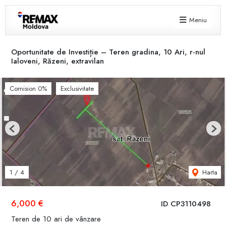
Meniu
Oportunitate de Investiție – Teren gradina, 10 Ari, r-nul
Ialoveni, Răzeni, extravilan
Comision 0%
Exclusivitate
Previous
Next
Harta
1
/
4
6,000 €
ID CP3110498
Teren de 10 ari de vânzare