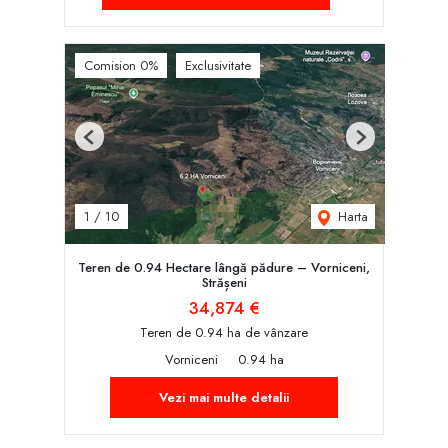
Comision 0%
Exclusivitate
Previous
Next
Harta
1
/
10
Teren de 0.94 Hectare lângă pădure – Vorniceni,
Strășeni
34,874 €
Teren de 0.94 ha de vânzare
Vorniceni
0.94 ha
Vezi mai multe detalii