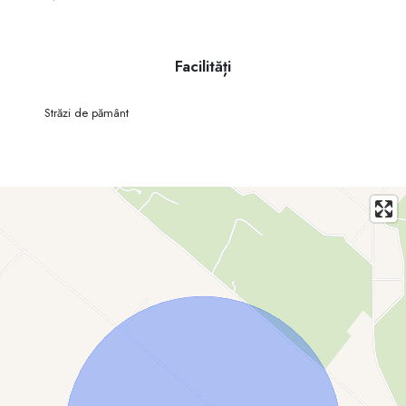
Investește într-un viitor sigur și valoros!
📞 Contact: 📲 Eugen – 0682 82024
Facilități
Străzi de pământ