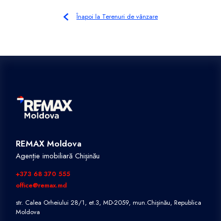
Înapoi la Terenuri de vânzare
REMAX Moldova
Agenție imobiliară Chișinău
+373 68 370 555
office@remax.md
str. Calea Orheiului 28/1, et.3, MD-2059, mun.Chișinău, Republica
Moldova