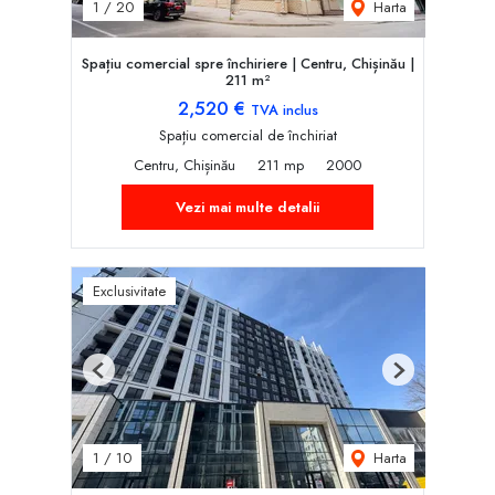
Harta
1
/
20
Spațiu comercial spre închiriere | Centru, Chișinău |
211 m²
2,520 €
TVA inclus
Spațiu comercial de închiriat
Centru, Chișinău
211 mp
2000
Vezi mai multe detalii
Exclusivitate
Previous
Next
Harta
1
/
10