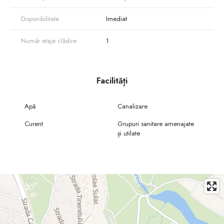
Potrivit pentru birouri, showroom, cafenea sau alte activități comerciale
Disponibilitate
Imediat
Spațiu pregătit pentru utilizare imediată, fără necesitatea unor lucrări
suplimentare
Număr etaje clădire
1
Disponibil imediat, pregătit pentru desfășurarea activității comerciale.
Facilități
Apă
Canalizare
Curent
Grupuri sanitare amenajate
și utilate