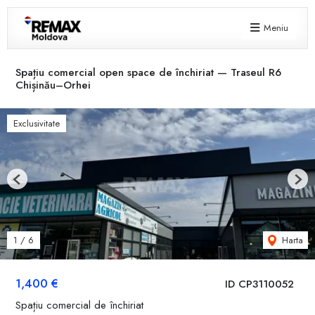
Meniu
Spațiu comercial open space de închiriat — Traseul R6
Chișinău–Orhei
Exclusivitate
Previous
Next
Harta
1
/
6
1,400 €
ID CP3110052
Spațiu comercial de închiriat