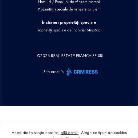
Hoteluri / Pensiuni de vânzare Mereni
Proprietăți speciale de vânzare Criuleni
Închirieri proprietăți speciale
Proprietăți speciale de închiriat Step-Soci
©
2026
REAL ESTATE FRANCHISE SRL
Site creat în
Acest site folosește cookies,
află detalii
.
Alege ce tipuri de cookies