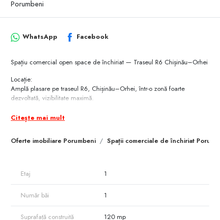
Porumbeni
WhatsApp
Facebook
Spațiu comercial open space de închiriat — Traseul R6 Chișinău–Orhei
Locație:
Amplă plasare pe traseul R6, Chișinău–Orhei, într-o zonă foarte
dezvoltată, vizibilitate maximă.
Caracteristici principale:
Citește mai mult
Suprafață: 120 m²
Oferte imobiliare Porumbeni
Spații comerciale de închiriat Porumb
Tip: Open space
Geamuri panoramice
Etaj
1
Stare: Renovat, gata de începerea activității
Număr băi
1
Avantaje:
Zonă intens circulată și dezvoltată comercial
Suprafață construită
120 mp