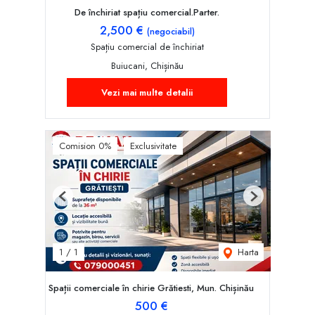
De închiriat spațiu comercial.Parter.
2,500 €
(negociabil)
Spațiu comercial de închiriat
Buiucani, Chișinău
Vezi mai multe detalii
Comision 0%
Exclusivitate
Previous
Next
Harta
1
/
1
Spații comerciale în chirie Grătiesti, Mun. Chișinău
500 €